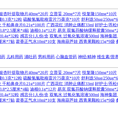
银杏叶提取物片40mg*20片
立普妥 20mg*7片
悦复隆150mg*10片
.3克*12粒
硫酸氢氯吡格雷片75毫克*10片
舒利迭50ug/250ug*
千柏鼻炎片0.21g*100片
广西花红 消肿止痛酊33ml
好护士/苍松6
8*2.5厘米*4贴
迪根0.1g*12片
易克 双氯芬酸钠缓释胶囊50mg*
4g*32粒
感言分1人份/盒
双氧水 过氧化氢溶液500ml
海神集团 
厘米*7贴
藿香正气水10ml*10支
海南葫芦娃 西青果颗粒15g*9袋
用药
儿科用药
涌吐药
男科用药
心脑血管药
神经/精神
维生素/营
银杏叶提取物片40mg*20片
立普妥 20mg*7片
悦复隆150mg*10片
.3克*12粒
硫酸氢氯吡格雷片75毫克*10片
舒利迭50ug/250ug*
千柏鼻炎片0.21g*100片
广西花红 消肿止痛酊33ml
好护士/苍松6
8*2.5厘米*4贴
迪根0.1g*12片
易克 双氯芬酸钠缓释胶囊50mg*
4g*32粒
感言分1人份/盒
双氧水 过氧化氢溶液500ml
海神集团 
厘米*7贴
藿香正气水10ml*10支
海南葫芦娃 西青果颗粒15g*9袋