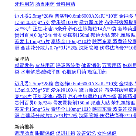
牙科用药
肠胃用药
骨科用药
迈凡妥2.5mg*28粒
普洛静0.6ml:6000AXaIU*10支
金纳多 
1.5ml:0.375g*5支
爱乐维100片
黛力新20片
布洛芬缓释胶囊0
克*58片
正红花油25毫升
养心生脉颗粒14克*9袋
新峰药业 
贵州百灵0.3g*24s
骨友灵搽剂150ml
邦迪大贴 苯扎氯铵贴3.
苏麦卡15mg*5片
泰毕全110mg*10粒
陕西东泰 双黄连胶囊0.
洲 金莲花分散片0.7g*9片*2板
沈阳管城 伤湿祛痛膏7*10
品牌药
感冒发热
皮肤用药
呼吸系统类
健胃消化
五官用药
妇科
类
水电解质/酸碱平衡
心脏病用药
癌症用药
迈凡妥2.5mg*28粒
普洛静0.6ml:6000AXaIU*10支
金纳多 
1.5ml:0.375g*5支
爱乐维100片
黛力新20片
布洛芬缓释胶囊0
克*58片
正红花油25毫升
养心生脉颗粒14克*9袋
新峰药业 
贵州百灵0.3g*24s
骨友灵搽剂150ml
邦迪大贴 苯扎氯铵贴3.
苏麦卡15mg*5片
泰毕全110mg*10粒
陕西东泰 双黄连胶囊0.
洲 金莲花分散片0.7g*9片*2板
沈阳管城 伤湿祛痛膏7*10
新药推荐
调理肠胃
眼睛保健
促进排铅
改善记忆
女性保健