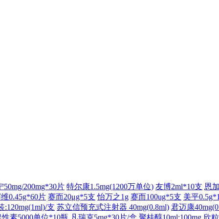
50mg/200mg*30片
特尔康1.5mg(1200万单位)
友博2ml*10支
恩加乐
维0.45g*60片
赛而20μg*5支
怡万之1g
赛而100ug*5支
美平0.5g*
0mg(1ml)/支
苏立信预充式注射器 40mg(0.8ml)
君迈康40mg(0.
性素5000单位*10瓶
凡瑞克5mg*30片/盒
聚桂醇10ml:100mg
欣粒