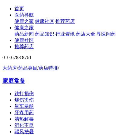
首页
医药导航
健康之家
健康社区
推荐药店
健康之家
药品新闻
药品知识
行业资讯
药店大全
寻医问药
健康社区
推荐药店
010-6788 8761
大药房
/
药品类目
/
药店特推
/
家庭常备
跌打损伤
烧伤烫伤
晕车晕船
牙疼用药
清热解毒
消化不良
驱风祛暑