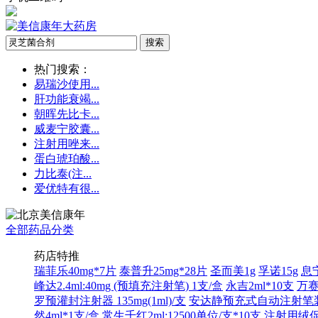
热门搜索：
易瑞沙使用...
肝功能衰竭...
朝晖先比卡...
威麦宁胶囊...
注射用唑来...
蛋白琥珀酸...
力比泰(注...
爱优特有很...
全部药品分类
药店特推
瑞菲乐40mg*7片
泰普升25mg*28片
圣而美1g
孚诺15g
息宁
峰达2.4ml:40mg (预填充注射笔) 1支/盒
永吉2ml*10支
万赛
罗预灌封注射器 135mg(1ml)/支
安达静预充式自动注射笔装:12
然4ml*1支/盒
常生千红2ml:12500单位/支*10支
注射用绒促