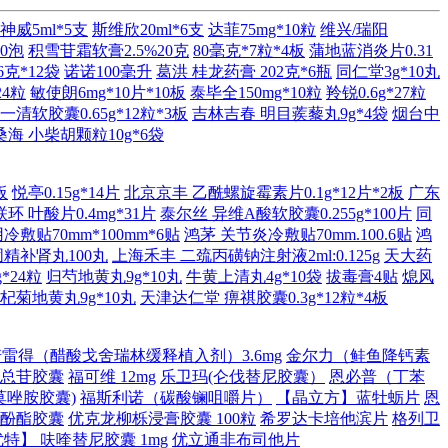
神威5ml*5支
斯维欣20ml*6支
达菲75mg*10粒
维兴/瑞阳
60泡
积雪苷霜软膏2.5%20克
80毫克*7粒*4板
蒲地蓝消炎片0.31
克*12袋
诺诺100毫升
葛洪 桂龙药膏 202克*6瓶
同仁堂3g*10丸
24粒
敏使朗6mg*10片*10板
泰毕全150mg*10粒
羚锐0.6g*27粒
一清软胶囊0.65g*12粒*3板
吉林吉春 明目蒺藜丸9g*4袋
烟台中
桑海 小柴胡颗粒10g*6袋
板
悦亭0.15g*14片
北京京丰 乙酰螺旋霉素片0.1g*12片*2板
广东
环 叶酸片0.4mg*31片
泰尔丝 异维A酸软胶囊0.255g*100片
同
敷贴70mm*100mm*6贴
鸿茅 关节炎冷敷贴70mm.100.6贴
鸿
固精补肾丸100丸
上海禾丰 二巯丙磺钠注射液2ml:0.125g
天大药
*24粒
归芍地黄丸9g*10丸
牛黄上清丸4g*10袋
拔毒膏4贴
熄风
杞菊地黄丸9g*10丸
天津达仁堂 痹祺胶囊0.3g*12粒*4板
诺雷得（醋酸戈舍瑞林缓释植入剂）3.6mg
金尔力（鲑鱼降钙素
总苷胶囊
福可维 12mg
乐卫玛(仑伐替尼胶囊）
恩必普（丁苯
莫唑胺胶囊)
福斯利诺（碳酸镧咀嚼片）
【晶立方】蓝牡蛎片
恩
酚酯胶囊
优克龙柳栎浸膏胶囊 100粒
希罗达卡培他滨片
格列卫
特】 呋喹替尼胶囊 1mg
优立通非布司他片