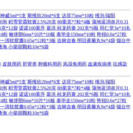
神威5ml*5支
斯维欣20ml*6支
达菲75mg*10粒
维兴/瑞阳
60泡
积雪苷霜软膏2.5%20克
80毫克*7粒*4板
蒲地蓝消炎片0.31
克*12袋
诺诺100毫升
葛洪 桂龙药膏 202克*6瓶
同仁堂3g*10丸
24粒
敏使朗6mg*10片*10板
泰毕全150mg*10粒
羚锐0.6g*27粒
一清软胶囊0.65g*12粒*3板
吉林吉春 明目蒺藜丸9g*4袋
烟台中
桑海 小柴胡颗粒10g*6袋
养
皮肤用药
肝肾类
肿瘤科用药
风湿免用药
血液疾病类
抗感染
神威5ml*5支
斯维欣20ml*6支
达菲75mg*10粒
维兴/瑞阳
60泡
积雪苷霜软膏2.5%20克
80毫克*7粒*4板
蒲地蓝消炎片0.31
克*12袋
诺诺100毫升
葛洪 桂龙药膏 202克*6瓶
同仁堂3g*10丸
24粒
敏使朗6mg*10片*10板
泰毕全150mg*10粒
羚锐0.6g*27粒
一清软胶囊0.65g*12粒*3板
吉林吉春 明目蒺藜丸9g*4袋
烟台中
桑海 小柴胡颗粒10g*6袋