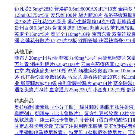
迈凡妥2.5mg*28粒
普洛静0.6ml:6000AXaIU*10支
金纳多 
1.5ml:0.375g*5支
爱乐维100片
黛力新20片
布洛芬缓释胶囊0
克*58片
正红花油25毫升
养心生脉颗粒14克*9袋
新峰药业 
贵州百灵0.3g*24s
骨友灵搽剂150ml
邦迪大贴 苯扎氯铵贴3.
苏麦卡15mg*5片
泰毕全110mg*10粒
陕西东泰 双黄连胶囊0.
洲 金莲花分散片0.7g*9片*2板
沈阳管城 伤湿祛痛膏7*10
其他用药
菲布力20mg*14片/盒
菲布力40mg*14片
丙硫氧嘧啶片50毫
万年青 消炎利胆片0.25g*100片
云南白药痔疮膏1.5g*6支
仁堂 内消瘰疬丸9g*10瓶
鸿茅 颈椎病冷敷贴70mm.100mm
茅 跌打损伤膏冷敷贴6贴
马应龙 麝香痔疮膏20克
润弘1ml
业 脂康颗粒8g*10袋
格列吡嗪控释片5mg*14片
薏辛除湿止痛
通络头痛片24片
血塞通片25mg*20片
小金丸1.2g*2瓶
舒筋
特惠药品
奥拉帕利
康素肽（小分子肽）
瑞甘颗粒
胸腺五肽注射液（
鼻喷剂）
朝晖先（比卡鲁胺片）
复方红豆杉胶囊 12粒
注
酞软胶囊）
康士得比卡鲁胺片
菲普利（蛋白琥珀酸铁口
甘定恩替卡韦胶囊
艾瑞宁注射用唑来膦酸
美罗华利妥昔单
（甲磺酸伊马替尼胶囊）
特罗凯（盐酸厄洛替尼片）
丁