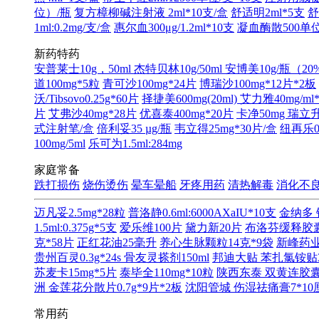
位）/瓶
复方樟柳碱注射液 2ml*10支/盒
舒适明2ml*5支
舒
1ml:0.2mg/支/盒
惠尔血300μg/1.2ml*10支
凝血酶散500单位
新药特药
安普莱士10g，50ml
杰特贝林10g/50ml
安博美10g/瓶（20
道100mg*5粒
青可沙100mg*24片
博瑞沙100mg*12片*2板
沃/Tibsovo0.25g*60片
择捷美600mg(20ml)
艾力雅40mg/ml
片
艾弗沙40mg*28片
优喜泰400mg*20片
卡净50mg
瑞立升
式注射笔/盒
倍利妥35 µg/瓶
韦立得25mg*30片/盒
纽再乐0.
100mg/5ml
乐可为1.5ml:284mg
家庭常备
跌打损伤
烧伤烫伤
晕车晕船
牙疼用药
清热解毒
消化不
迈凡妥2.5mg*28粒
普洛静0.6ml:6000AXaIU*10支
金纳多 
1.5ml:0.375g*5支
爱乐维100片
黛力新20片
布洛芬缓释胶囊0
克*58片
正红花油25毫升
养心生脉颗粒14克*9袋
新峰药业 
贵州百灵0.3g*24s
骨友灵搽剂150ml
邦迪大贴 苯扎氯铵贴3.
苏麦卡15mg*5片
泰毕全110mg*10粒
陕西东泰 双黄连胶囊0.
洲 金莲花分散片0.7g*9片*2板
沈阳管城 伤湿祛痛膏7*10
常用药