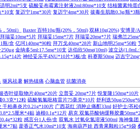
适明2ml*5支
硫酸妥布霉素注射液2ml:80mg*10支
结核菌素纯蛋白衍生
*10支
复迈宁1mg*30片
复迈宁4mg*30片
拔毒生肌散0.3g/瓶*3
%，50ml）
Baxter 百特10g/瓶(20%，50ml)
双林10g(20%)
安博灵/Alb
拜瑞妥10mg*5片
拜瑞妥15mg*7片
拜瑞妥20mg*7片
瑞弗兰25mg
*1瓶/盒
亿珂140mg*90粒
拜万戈40mg*28片
新山地明25mg*50粒
250μg
金纳多5ml:17.5mg*10支
达伯欣50mg(10ml)
波立达(1.0m
15g*14片
神经妥乐平4NU*10片*3板/盒
科赛斯50mg
迈吉宁2mg
良
驱风祛暑
解热镇痛
心脑血管
抗菌消炎
银杏叶提取物片40mg*20片
立普妥 20mg*7片
悦复隆150mg*10片
.3克*12粒
硫酸氢氯吡格雷片75毫克*10片
舒利迭50ug/250ug*
千柏鼻炎片0.21g*100片
广西花红 消肿止痛酊33ml
好护士/苍松6
8*2.5厘米*4贴
迪根0.1g*12片
易克 双氯芬酸钠缓释胶囊50mg*
4g*32粒
感言分1人份/盒
双氧水 过氧化氢溶液500ml
海神集团 
厘米*7贴
藿香正气水10ml*10支
海南葫芦娃 西青果颗粒15g*9袋