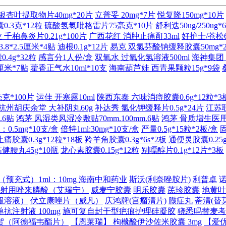
银杏叶提取物片40mg*20片
立普妥 20mg*7片
悦复隆150mg*10片
.3克*12粒
硫酸氢氯吡格雷片75毫克*10片
舒利迭50ug/250ug*
千柏鼻炎片0.21g*100片
广西花红 消肿止痛酊33ml
好护士/苍松6
8*2.5厘米*4贴
迪根0.1g*12片
易克 双氯芬酸钠缓释胶囊50mg*
4g*32粒
感言分1人份/盒
双氧水 过氧化氢溶液500ml
海神集团 
厘米*7贴
藿香正气水10ml*10支
海南葫芦娃 西青果颗粒15g*9袋
克*100片
运佳 开塞露10ml
陕西东泰 六味消痔胶囊0.6g*12粒*3
杭州胡庆余堂 大补阴丸60g
补达秀 氯化钾缓释片0.5g*24片
江苏联
.6贴
鸿茅 风湿类风湿冷敷贴70mm.100mm.6贴
鸿茅 骨质增生医用冷
：0.5mg*10支/盒
倍特1ml:30mg*10支/盒
严量0.5g*15粒*2板/盒
胶囊0.3g*12粒*18板
羚羊角胶囊0.3g*6s*2板
通便灵胶囊0.25g
健腰丸45g*10瓶
龙心素胶囊0.15g*12粒
别嘌醇片0.1g*12片*3板
预充式）1ml：10mg 海南中和药业
斯沃(利奈唑胺片)
利普卓
射用唑来膦酸（艾瑞宁）
威麦宁胶囊
明乐胶囊
芪珍胶囊
地黄叶
服溶液）
伏立康唑片（威凡）
庆鸿牌(宫瘤清片)
臌症丸
蒂清(替
抗注射液 100mg
施可复自封干型疤痕护理硅凝胶
骁悉吗替麦考
贺（阿德福韦酯片）
【恩莱瑞】 枸橼酸伊沙佐米胶囊 3mg
【爱优