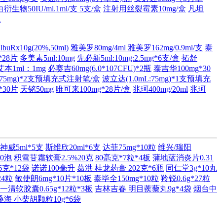
物50IU/ml.1ml/支 5支/盒
注射用丝裂霉素10mg/盒
凡坦
瓶
uRx10g(20%,50ml)
雅美罗80mg/4ml
雅美罗162mg/0.9ml/支
泰
*28片
多美素5ml:10mg
先必新5ml:10mg:2.5mg*6支/盒
拓舒
艾本1ml：1mg
必赛吉60mg(6.0*107CFU)*2瓶
泰吉华100mg*30
L:75mg)*2支预填充式注射笔/盒
波立达(1.0mL:75mg)*1支预填充
*30片
天铭50mg
唯可来100mg*28片/盒
兆珂400mg/20ml
兆珂
神威5ml*5支
斯维欣20ml*6支
达菲75mg*10粒
维兴/瑞阳
60泡
积雪苷霜软膏2.5%20克
80毫克*7粒*4板
蒲地蓝消炎片0.31
克*12袋
诺诺100毫升
葛洪 桂龙药膏 202克*6瓶
同仁堂3g*10丸
24粒
敏使朗6mg*10片*10板
泰毕全150mg*10粒
羚锐0.6g*27粒
一清软胶囊0.65g*12粒*3板
吉林吉春 明目蒺藜丸9g*4袋
烟台中
桑海 小柴胡颗粒10g*6袋