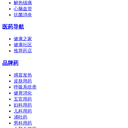
解热镇痛
心脑血管
抗菌消炎
医药导航
健康之家
健康社区
推荐药店
品牌药
感冒发热
皮肤用药
呼吸系统类
健胃消化
五官用药
妇科用药
儿科用药
涌吐药
男科用药