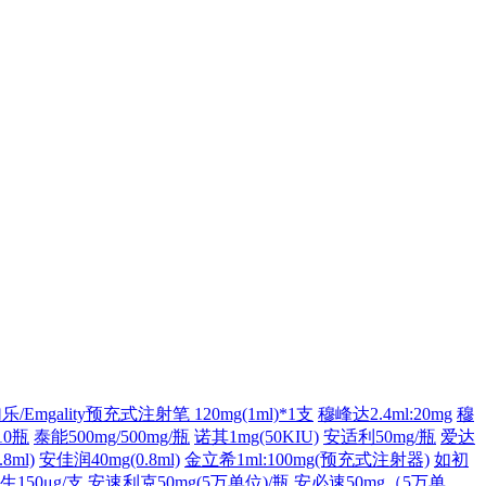
/Emgality预充式注射笔 120mg(1ml)*1支
穆峰达2.4ml:20mg
穆
10瓶
泰能500mg/500mg/瓶
诺其1mg(50KIU)
安适利50mg/瓶
爱达
8ml)
安佳润40mg(0.8ml)
金立希1ml:100mg(预充式注射器)
如初
生150μg/支
安速利克50mg(5万单位)/瓶
安必速50mg（5万单