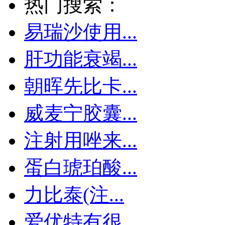
热门搜索：
易瑞沙使用...
肝功能衰竭...
朝晖先比卡...
威麦宁胶囊...
注射用唑来...
蛋白琥珀酸...
力比泰(注...
爱优特有很...