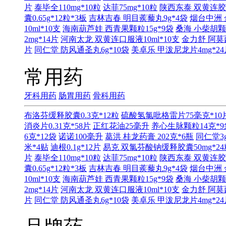
片
泰毕全110mg*10粒
达菲75mg*10粒
陕西东泰 双黄连胶囊0
囊0.65g*12粒*3板
吉林吉春 明目蒺藜丸9g*4袋
烟台中洲 
10ml*10支
海南葫芦娃 西青果颗粒15g*9袋
桑海 小柴胡颗粒
2mg*14片
河南太龙 双黄连口服液10ml*10支
金力舒 阿莫西
片
同仁堂 防风通圣丸6g*10袋
美卓乐 甲泼尼龙片4mg*24
常用药
牙科用药
肠胃用药
骨科用药
布洛芬缓释胶囊0.3克*12粒
硫酸氢氯吡格雷片75毫克*10
消炎片0.31克*58片
正红花油25毫升
养心生脉颗粒14克*9
6克*12袋
诺诺100毫升
葛洪 桂龙药膏 202克*6瓶
同仁堂3g
米*4贴
迪根0.1g*12片
易克 双氯芬酸钠缓释胶囊50mg*24
片
泰毕全110mg*10粒
达菲75mg*10粒
陕西东泰 双黄连胶囊0
囊0.65g*12粒*3板
吉林吉春 明目蒺藜丸9g*4袋
烟台中洲 
10ml*10支
海南葫芦娃 西青果颗粒15g*9袋
桑海 小柴胡颗粒
2mg*14片
河南太龙 双黄连口服液10ml*10支
金力舒 阿莫西
片
同仁堂 防风通圣丸6g*10袋
美卓乐 甲泼尼龙片4mg*24