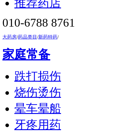
推荐药店
010-6788 8761
大药房
/
药品类目
/
新药特药
/
家庭常备
跌打损伤
烧伤烫伤
晕车晕船
牙疼用药