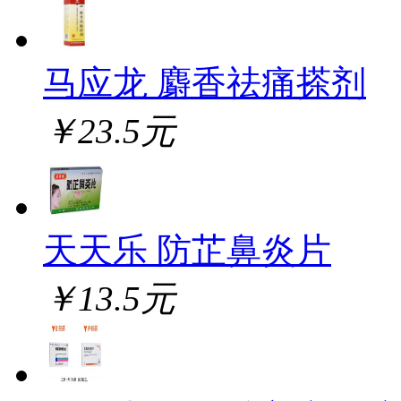
马应龙 麝香祛痛搽剂
￥23.5元
天天乐 防芷鼻炎片
￥13.5元