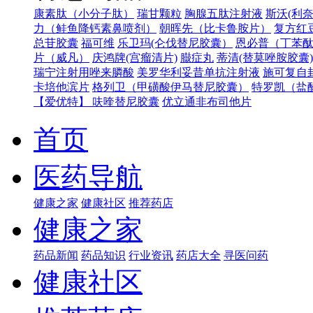
康素肽（小分子肽）
瑞甘颗粒
胸腺五肽注射液
斯沃(利奈
力（鲑鱼降钙素鼻喷剂）
朝晖先（比卡鲁胺片）
复方红
总苷胶囊
福可维
乐卫玛(仑伐替尼胶囊）
恩必普（丁苯
片（威凡）
庆鸿牌(宫瘤清片)
臌症丸
蒂清(替莫唑胺胶囊)
瑞宁注射用唑来膦酸
美罗华利妥昔单抗注射液
施可复自
卡培他滨片
格列卫（甲磺酸伊马替尼胶囊）
特罗凯（盐
【爱优特】 呋喹替尼胶囊
优立通非布司他片
首页
医药导航
健康之家
健康社区
推荐药店
健康之家
药品新闻
药品知识
行业资讯
药店大全
寻医问药
健康社区