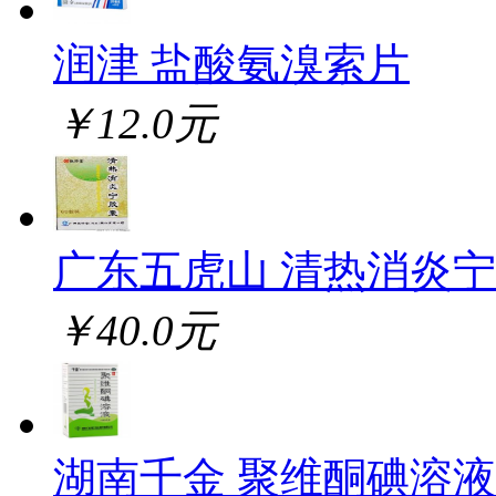
润津 盐酸氨溴索片
￥12.0元
广东五虎山 清热消炎
￥40.0元
湖南千金 聚维酮碘溶液