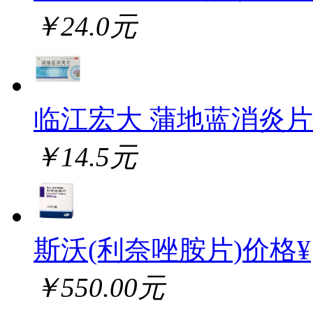
￥24.0元
临江宏大 蒲地蓝消炎片
￥14.5元
斯沃(利奈唑胺片)价格¥
￥550.00元