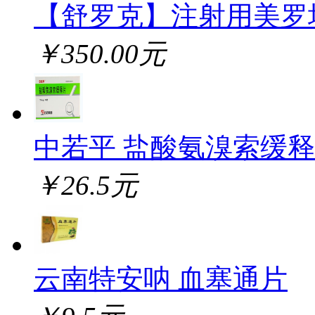
【舒罗克】注射用美罗
￥350.00元
中若平 盐酸氨溴索缓
￥26.5元
云南特安呐 血塞通片