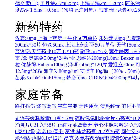
德立康0.1g
美丹特2.5ml:25mg
上海昊海2ml：20mg
阿尔治2
度易达1.5mg：0.5ml（预填充注射笔）*2支/盒
伊瑞可0.25
新药特药
依嘉50mg
上海上药第一生化50万单位
乐沙定50mg
吉泰瑞
300mg*30片
恒森50mg
上海上药新亚50万单位
天韵150mg
普洛安/天普药业10万IU*10瓶
融致2ml*6支
蓉生静丙 5％50
支 /盒
奥德金5.0mg*24粒/盒
恩维达200mg(1.0ml)
Baxter 
粒
优赫得/Enhertu100mg
泽珂250mg*120片
爱通立20mg
可
12.5mg*28粒
雅美罗80mg/4ml
安博美10g/瓶（20%，50ml
茁乐/Xolair1.0ml:150mg
希必可® / CIBINQO®100mg*14片
家庭常备
跌打损伤
烧伤烫伤
晕车晕船
牙疼用药
清热解毒
消化不
布洛芬缓释胶囊0.3克*12粒
硫酸氢氯吡格雷片75毫克*10
消炎片0.31克*58片
正红花油25毫升
养心生脉颗粒14克*9
6克*12袋
诺诺100毫升
葛洪 桂龙药膏 202克*6瓶
同仁堂3g
米*4贴
迪根0.1g*12片
易克 双氯芬酸钠缓释胶囊50mg*24