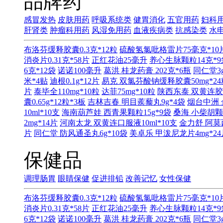
品牌药
感冒发热
皮肤用药
呼吸系统类
健胃消化
五官用药
妇科
肝肾类
肿瘤科用药
风湿免用药
血液疾病类
抗感染类
水
布洛芬缓释胶囊0.3克*12粒
硫酸氢氯吡格雷片75毫克*10
消炎片0.31克*58片
正红花油25毫升
养心生脉颗粒14克*9
6克*12袋
诺诺100毫升
葛洪 桂龙药膏 202克*6瓶
同仁堂3g
米*4贴
迪根0.1g*12片
易克 双氯芬酸钠缓释胶囊50mg*24
片
泰毕全110mg*10粒
达菲75mg*10粒
陕西东泰 双黄连胶囊0
囊0.65g*12粒*3板
吉林吉春 明目蒺藜丸9g*4袋
烟台中洲 
10ml*10支
海南葫芦娃 西青果颗粒15g*9袋
桑海 小柴胡颗粒
2mg*14片
河南太龙 双黄连口服液10ml*10支
金力舒 阿莫西
片
同仁堂 防风通圣丸6g*10袋
美卓乐 甲泼尼龙片4mg*24
保健品
调理肠胃
眼睛保健
促进排铅
改善记忆
女性保健
布洛芬缓释胶囊0.3克*12粒
硫酸氢氯吡格雷片75毫克*10
消炎片0.31克*58片
正红花油25毫升
养心生脉颗粒14克*9
6克*12袋
诺诺100毫升
葛洪 桂龙药膏 202克*6瓶
同仁堂3g