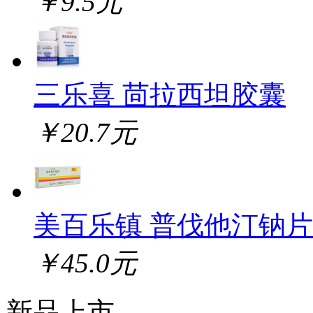
￥9.5元
三乐喜 茴拉西坦胶囊
￥20.7元
美百乐镇 普伐他汀钠片
￥45.0元
新品上市