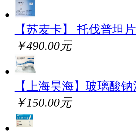
【苏麦卡】 托伐普坦片
￥490.00元
【上海昊海】玻璃酸钠
￥150.00元