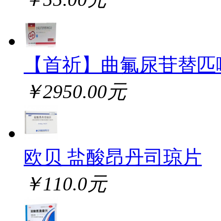
【首祈】曲氟尿苷替匹
￥2950.00元
欧贝 盐酸昂丹司琼片
￥110.0元