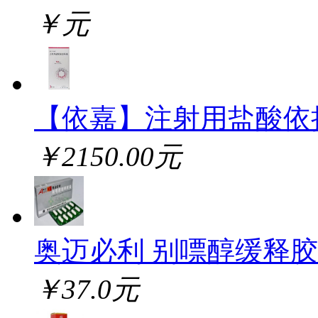
￥元
【依嘉】注射用盐酸依
￥2150.00元
奥迈必利 别嘌醇缓释
￥37.0元