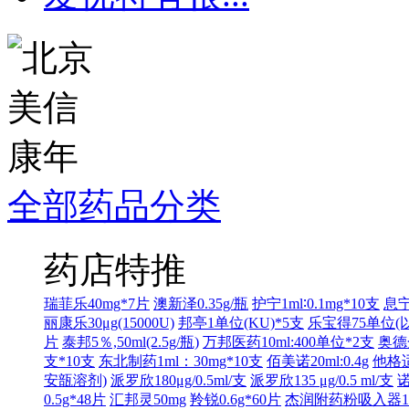
全部药品分类
药店特推
瑞菲乐40mg*7片
澳新泽0.35g/瓶
护宁1ml∶0.1mg*10支
息宁
丽康乐30μg(15000U)
邦亭1单位(KU)*5支
乐宝得75单位
片
泰邦5％,50ml(2.5g/瓶)
万邦医药10ml:400单位*2支
奥德金
支*10支
东北制药1ml：30mg*10支
佰美诺20ml:0.4g
他格适
安瓿溶剂)
派罗欣180μg/0.5ml/支
派罗欣135 μg/0.5 ml/支
诺
0.5g*48片
汇邦灵50mg
羚锐0.6g*60片
杰润附药粉吸入器1个 