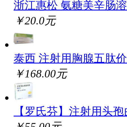
浙江惠松 氨糖美辛肠
￥20.0元
泰西 注射用胸腺五肽
￥168.00元
【罗氏芬】注射用头孢
￥55.00元