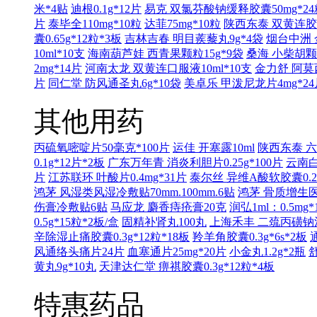
米*4贴
迪根0.1g*12片
易克 双氯芬酸钠缓释胶囊50mg*24
片
泰毕全110mg*10粒
达菲75mg*10粒
陕西东泰 双黄连胶囊0
囊0.65g*12粒*3板
吉林吉春 明目蒺藜丸9g*4袋
烟台中洲 
10ml*10支
海南葫芦娃 西青果颗粒15g*9袋
桑海 小柴胡颗粒
2mg*14片
河南太龙 双黄连口服液10ml*10支
金力舒 阿莫西
片
同仁堂 防风通圣丸6g*10袋
美卓乐 甲泼尼龙片4mg*24
其他用药
丙硫氧嘧啶片50毫克*100片
运佳 开塞露10ml
陕西东泰 六味
0.1g*12片*2板
广东万年青 消炎利胆片0.25g*100片
云南白
片
江苏联环 叶酸片0.4mg*31片
泰尔丝 异维A酸软胶囊0.25
鸿茅 风湿类风湿冷敷贴70mm.100mm.6贴
鸿茅 骨质增生医用
伤膏冷敷贴6贴
马应龙 麝香痔疮膏20克
润弘1ml：0.5mg*
0.5g*15粒*2板/盒
固精补肾丸100丸
上海禾丰 二巯丙磺钠注射液
辛除湿止痛胶囊0.3g*12粒*18板
羚羊角胶囊0.3g*6s*2板
风通络头痛片24片
血塞通片25mg*20片
小金丸1.2g*2瓶
舒
黄丸9g*10丸
天津达仁堂 痹祺胶囊0.3g*12粒*4板
特惠药品