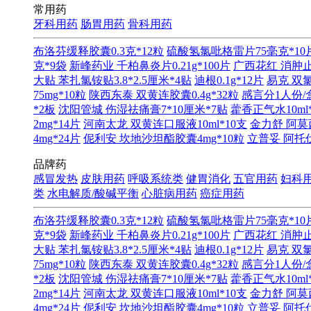
常用药
牙科用药
肠胃用药
骨科用药
布洛芬缓释胶囊0.3克*12粒
硫酸氢氯吡格雷片75毫克*10
克*9袋
新峰药业 千柏鼻炎片0.21g*100片
广西花红 消肿止
大贴 苯扎氯铵贴3.8*2.5厘米*4贴
迪根0.1g*12片
易克 双氯
75mg*10粒
陕西东泰 双黄连胶囊0.4g*32粒
感言分1人份/
*2板
沈阳管城 伤湿祛痛膏7*10厘米*7贴
藿香正气水10ml
2mg*14片
河南太龙 双黄连口服液10ml*10支
金力舒 阿莫西
4mg*24片
伲利安 坎地沙坦酯胶囊4mg*10粒
立普妥 阿托伐
品牌药
感冒发热
皮肤用药
呼吸系统类
健胃消化
五官用药
妇科
类
水电解质/酸碱平衡
心脏病用药
癌症用药
布洛芬缓释胶囊0.3克*12粒
硫酸氢氯吡格雷片75毫克*10
克*9袋
新峰药业 千柏鼻炎片0.21g*100片
广西花红 消肿止
大贴 苯扎氯铵贴3.8*2.5厘米*4贴
迪根0.1g*12片
易克 双氯
75mg*10粒
陕西东泰 双黄连胶囊0.4g*32粒
感言分1人份/
*2板
沈阳管城 伤湿祛痛膏7*10厘米*7贴
藿香正气水10ml
2mg*14片
河南太龙 双黄连口服液10ml*10支
金力舒 阿莫西
4mg*24片
伲利安 坎地沙坦酯胶囊4mg*10粒
立普妥 阿托伐