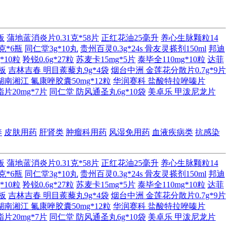
板
蒲地蓝消炎片0.31克*58片
正红花油25毫升
养心生脉颗粒14
克*6瓶
同仁堂3g*10丸
贵州百灵0.3g*24s
骨友灵搽剂150ml
邦迪
*10粒
羚锐0.6g*27粒
苏麦卡15mg*5片
泰毕全110mg*10粒
达菲
3板
吉林吉春 明目蒺藜丸9g*4袋
烟台中洲 金莲花分散片0.7g*9片
湖南湘江 氟康唑胶囊50mg*12粒
华润赛科 盐酸特拉唑嗪片
片20mg*7片
同仁堂 防风通圣丸6g*10袋
美卓乐 甲泼尼龙片
养
皮肤用药
肝肾类
肿瘤科用药
风湿免用药
血液疾病类
抗感染
板
蒲地蓝消炎片0.31克*58片
正红花油25毫升
养心生脉颗粒14
克*6瓶
同仁堂3g*10丸
贵州百灵0.3g*24s
骨友灵搽剂150ml
邦迪
*10粒
羚锐0.6g*27粒
苏麦卡15mg*5片
泰毕全110mg*10粒
达菲
3板
吉林吉春 明目蒺藜丸9g*4袋
烟台中洲 金莲花分散片0.7g*9片
湖南湘江 氟康唑胶囊50mg*12粒
华润赛科 盐酸特拉唑嗪片
片20mg*7片
同仁堂 防风通圣丸6g*10袋
美卓乐 甲泼尼龙片