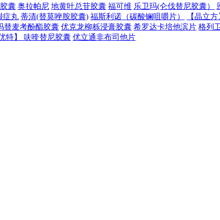
胶囊
奥拉帕尼
地黄叶总苷胶囊
福可维
乐卫玛(仑伐替尼胶囊）
臌症丸
蒂清(替莫唑胺胶囊)
福斯利诺（碳酸镧咀嚼片）
【晶立方
吗替麦考酚酯胶囊
优克龙柳栎浸膏胶囊
希罗达卡培他滨片
格列
优特】 呋喹替尼胶囊
优立通非布司他片