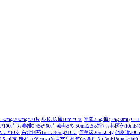
50mg/200mg*30片
步长/倍通10ml*6支
蜀阳2.5g/瓶(5%,50ml)
CT
*100片
万赛维0.45g*60片
泰邦5％,50ml(2.5g/瓶)
万邦医药10ml:4
/支*10支
东北制药1ml：30mg*10支
佰美诺20ml:0.4g
他格适200
.5 ml/支
诺和力/Victoza预填充注射笔(不含针头) 3ml:18mg
福瑞0.