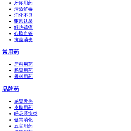
牙疼用药
清热解毒
消化不良
驱风祛暑
解热镇痛
心脑血管
抗菌消炎
常用药
牙科用药
肠胃用药
骨科用药
品牌药
感冒发热
皮肤用药
呼吸系统类
健胃消化
五官用药