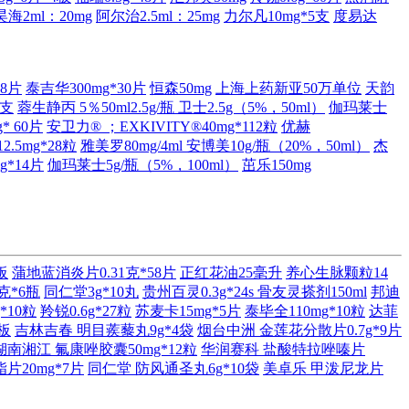
海2ml：20mg
阿尔治2.5ml：25mg
力尔凡10mg*5支
度易达
*8片
泰吉华300mg*30片
恒森50mg
上海上药新亚50万单位
天韵
6支
蓉生静丙 5％50ml2.5g/瓶
卫士2.5g（5%，50ml）
伽玛莱士
* 60片
安卫力® ；EXKIVITY®40mg*112粒
优赫
2.5mg*28粒
雅美罗80mg/4ml
安博美10g/瓶（20%，50ml）
杰
g*14片
伽玛莱士5g/瓶（5%，100ml）
茁乐150mg
板
蒲地蓝消炎片0.31克*58片
正红花油25毫升
养心生脉颗粒14
克*6瓶
同仁堂3g*10丸
贵州百灵0.3g*24s
骨友灵搽剂150ml
邦迪
*10粒
羚锐0.6g*27粒
苏麦卡15mg*5片
泰毕全110mg*10粒
达菲
3板
吉林吉春 明目蒺藜丸9g*4袋
烟台中洲 金莲花分散片0.7g*9片
湖南湘江 氟康唑胶囊50mg*12粒
华润赛科 盐酸特拉唑嗪片
片20mg*7片
同仁堂 防风通圣丸6g*10袋
美卓乐 甲泼尼龙片