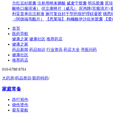
方红豆杉胶囊
注射用唑来膦酸
威麦宁胶囊
明乐胶囊
芪珍
酸铁口服溶液）
伏立康唑片（威凡）
庆鸿牌(宫瘤清片)
利妥昔单抗注射液
施可复自封干型疤痕护理硅凝胶
骁悉
（阿德福韦酯片）
【恩莱瑞】 枸橼酸伊沙佐米胶囊
【爱
首页
医药导航
健康之家
健康社区
推荐药店
健康之家
药品新闻
药品知识
行业资讯
药店大全
寻医问药
健康社区
推荐药店
010-6788 8761
大药房
/
药品类目
/
新药特药
/
家庭常备
跌打损伤
烧伤烫伤
晕车晕船