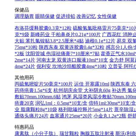
保健品
调理肠胃
眼睛保健
促进排铅
改善记忆
女性保健
布洛芬缓释胶囊0.3克*12粒
硫酸氢氯吡格雷片75毫克*10
克*9袋
新峰药业 千柏鼻炎片0.21g*100片
广西花红 消肿止
大贴 苯扎氯铵贴3.8*2.5厘米*4贴
迪根0.1g*12片
易克 双氯
75mg*10粒
陕西东泰 双黄连胶囊0.4g*32粒
感言分1人份/
*2板
沈阳管城 伤湿祛痛膏7*10厘米*7贴
藿香正气水10ml
2mg*14片
河南太龙 双黄连口服液10ml*10支
金力舒 阿莫西
4mg*24片
伲利安 坎地沙坦酯胶囊4mg*10粒
立普妥 阿托伐
其他用药
丙硫氧嘧啶片50毫克*100片
运佳 开塞露10ml
陕西东泰 六味
药痔疮膏1.5g*6支
杭州胡庆余堂 大补阴丸60g
补达秀 氯化
敷贴70mm.100mm.6贴
鸿茅 风湿类风湿冷敷贴70mm.100m
疮膏20克
润弘1ml：0.5mg*10支/盒
倍特1ml:30mg*10支/盒
业 脂康颗粒8g*10袋
格列吡嗪控释片5mg*14片
薏辛除湿止痛
通络头痛片24片
血塞通片25mg*20片
小金丸1.2g*2瓶
舒筋
特惠药品
康素肽（小分子肽）
瑞甘颗粒
胸腺五肽注射液
斯沃(利奈