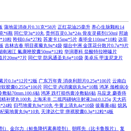
板
蒲地蓝消炎片0.31克*58片
正红花油25毫升
养心生脉颗粒14
克*6瓶
同仁堂3g*10丸
贵州百灵0.3g*24s
骨友灵搽剂150ml
邦迪
*10粒
羚锐0.6g*27粒
苏麦卡15mg*5片
泰毕全110mg*10粒
达菲
3板
吉林吉春 明目蒺藜丸9g*4袋
烟台中洲 金莲花分散片0.7g*9片
湖南湘江 氟康唑胶囊50mg*12粒
华润赛科 盐酸特拉唑嗪片
片20mg*7片
同仁堂 防风通圣丸6g*10袋
美卓乐 甲泼尼龙片
0.1g*12片*2板
广东万年青 消炎利胆片0.25g*100片
云南白
胶囊0.255g*100片
同仁堂 内消瘰疬丸9g*10瓶
鸿茅 颈椎病冷
贴70mm.100.6贴
鸿茅 跌打损伤膏冷敷贴6贴
马应龙 麝香痔
固精补肾丸100丸
上海禾丰 二巯丙磺钠注射液2ml:0.125g
天大药
*24粒
归芍地黄丸9g*10丸
牛黄上清丸4g*10袋
拔毒膏4贴
熄风
杞菊地黄丸9g*10丸
天津达仁堂 痹祺胶囊0.3g*12粒*4板
剂）
金尔力（鲑鱼降钙素鼻喷剂）
朝晖先（比卡鲁胺片）
复