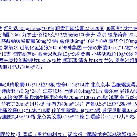
片
舒利迭50ug/250ug*60泡
积雪苷霜软膏2.5%20克
80毫克*7粒*4
痛酊33ml
好护士/苍松6克*12袋
诺诺100毫升
葛洪 桂龙药膏 202
芬酸钠缓释胶囊50mg*24粒
敏使朗6mg*10片*10板
泰毕全150mg
盒
双氧水 过氧化氢溶液500ml
海神集团 一清软胶囊0.65g*12粒*
*10支
海南葫芦娃 西青果颗粒15g*9袋
桑海 小柴胡颗粒10g*6袋
林克拉维酸钾片0.457g*6片
紫琉璃 清火片48片
兰沙 奥美沙坦酯
他汀钙片20mg*7片
消痔胶囊0.6g*12粒*3板
悦亭0.15g*14片
北京京丰 乙酰螺旋霉素片
钾缓释片0.5g*24片
江苏联环 叶酸片0.4mg*31片
泰尔丝 异维A酸软
m.6贴
鸿茅 骨质增生医用冷敷贴70mm*100mm*6贴
鸿茅 关节炎冷敷
菲布力20mg*14片/盒
菲布力40mg*14片
严量0.5g*15粒*2板/盒
胶囊0.3g*12粒*18板
羚羊角胶囊0.3g*6s*2板
通便灵胶囊0.25g
健腰丸45g*10瓶
龙心素胶囊0.15g*12粒
别嘌醇片0.1g*12片*3板
唑胺片)
利普卓（奥拉帕利片）
诺雷得（醋酸戈舍瑞林缓释植入