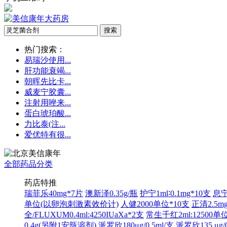
热门搜索：
易瑞沙使用...
肝功能衰竭...
朝晖先比卡...
威麦宁胶囊...
注射用唑来...
蛋白琥珀酸...
力比泰(注...
爱优特有很...
全部药品分类
药店特推
瑞菲乐40mg*7片
澳新泽0.35g/瓶
护宁1ml∶0.1mg*10支
息宁
单位(以卵泡刺激素效价计)
人健2000单位*10支
正清2.5mg
全/FLUXUM0.4ml:4250IUaXa*2支
常生千红2ml:12500单位
0.4g(另附1安瓿溶剂)
派罗欣180μg/0.5ml/支
派罗欣135 μg/0