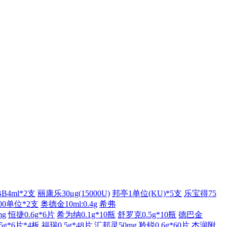
BB4ml*2支
丽康乐30μg(15000U)
邦亭1单位(KU)*5支
乐宝得75
00单位*2支
奥德金10ml:0.4g
希弗
mg
恒捷0.6g*6片
希为纳0.1g*10瓶
舒罗克0.5g*10瓶
德巴金
5g*6片*4板
福瑞0.5g*48片
汇邦灵50mg
羚锐0.6g*60片
杰润附