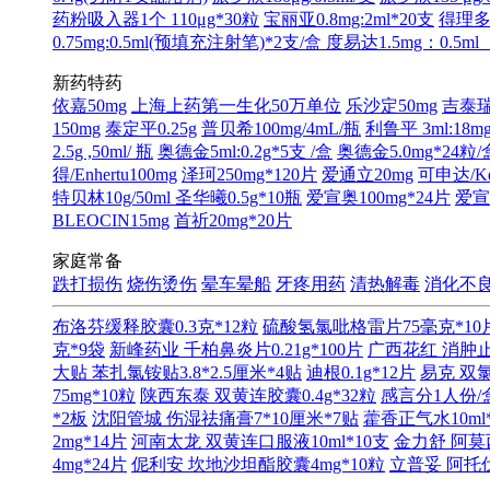
药粉吸入器1个 110μg*30粒
宝丽亚0.8mg:2ml*20支
得理多0
0.75mg:0.5ml(预填充注射笔)*2支/盒
度易达1.5mg：0.5
新药特药
依嘉50mg
上海上药第一生化50万单位
乐沙定50mg
吉泰瑞
150mg
泰定平0.25g
普贝希100mg/4mL/瓶
利鲁平 3ml:1
2.5g ,50ml/ 瓶
奥德金5ml:0.2g*5支 /盒
奥德金5.0mg*24粒/
得/Enhertu100mg
泽珂250mg*120片
爱通立20mg
可申达/Ker
特贝林10g/50ml
圣华曦0.5g*10瓶
爱宣奥100mg*24片
爱宣奥
BLEOCIN15mg
首祈20mg*20片
家庭常备
跌打损伤
烧伤烫伤
晕车晕船
牙疼用药
清热解毒
消化不
布洛芬缓释胶囊0.3克*12粒
硫酸氢氯吡格雷片75毫克*10
克*9袋
新峰药业 千柏鼻炎片0.21g*100片
广西花红 消肿止
大贴 苯扎氯铵贴3.8*2.5厘米*4贴
迪根0.1g*12片
易克 双氯
75mg*10粒
陕西东泰 双黄连胶囊0.4g*32粒
感言分1人份/
*2板
沈阳管城 伤湿祛痛膏7*10厘米*7贴
藿香正气水10ml
2mg*14片
河南太龙 双黄连口服液10ml*10支
金力舒 阿莫西
4mg*24片
伲利安 坎地沙坦酯胶囊4mg*10粒
立普妥 阿托伐