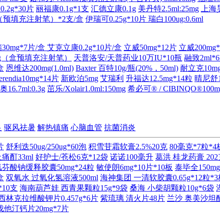
.2g*30片
丽福康0.1g*1支
汇德立康0.1g
美丹特2.5ml:25mg
上海昊
ml（预填充注射笔）*2支/盒
伊瑞可0.25g*10片
瑞白100ug:0.6ml
30mg*7片/盒
艾克立康0.2g*10片/盒
立威50mg*12片
立威200mg
8mg（盒预填充注射笔）
天普洛安/天普药业10万IU*10瓶
融致2ml*
盒
恩维达200mg(1.0ml)
Baxter 百特10g/瓶(20%，50ml)
耐立克10mg
endia10mg*14片
新欧泊5mg
艾瑞利
升福达12.5mg*14粒
晴尼舒1
16.7ml:0.3g
茁乐/Xolair1.0ml:150mg
希必可® / CIBINQO®100m
良
驱风祛暑
解热镇痛
心脑血管
抗菌消炎
片
舒利迭50ug/250ug*60泡
积雪苷霜软膏2.5%20克
80毫克*7粒*4
痛酊33ml
好护士/苍松6克*12袋
诺诺100毫升
葛洪 桂龙药膏 202
芬酸钠缓释胶囊50mg*24粒
敏使朗6mg*10片*10板
泰毕全150mg
盒
双氧水 过氧化氢溶液500ml
海神集团 一清软胶囊0.65g*12粒*
*10支
海南葫芦娃 西青果颗粒15g*9袋
桑海 小柴胡颗粒10g*6袋
林克拉维酸钾片0.457g*6片
紫琉璃 清火片48片
兰沙 奥美沙坦酯
他汀钙片20mg*7片