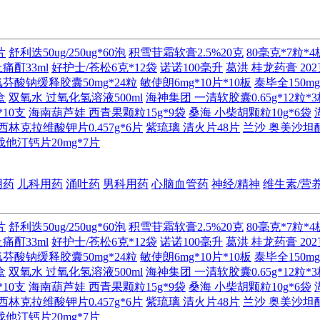
片
舒利迭50ug/250ug*60泡
积雪苷霜软膏2.5%20克
80毫克*7粒*4
痛酊33ml
好护士/苍松6克*12袋
诺诺100毫升
葛洪 桂龙药膏 202
芬酸钠缓释胶囊50mg*24粒
敏使朗6mg*10片*10板
泰毕全150mg
盒
双氧水 过氧化氢溶液500ml
海神集团 一清软胶囊0.65g*12粒*
*10支
海南葫芦娃 西青果颗粒15g*9袋
桑海 小柴胡颗粒10g*6袋
林克拉维酸钾片0.457g*6片
紫琉璃 清火片48片
兰沙 奥美沙坦酯
他汀钙片20mg*7片
用药
儿科用药
涌吐药
男科用药
心脑血管药
神经/精神
维生素/营
片
舒利迭50ug/250ug*60泡
积雪苷霜软膏2.5%20克
80毫克*7粒*4
痛酊33ml
好护士/苍松6克*12袋
诺诺100毫升
葛洪 桂龙药膏 202
芬酸钠缓释胶囊50mg*24粒
敏使朗6mg*10片*10板
泰毕全150mg
盒
双氧水 过氧化氢溶液500ml
海神集团 一清软胶囊0.65g*12粒*
*10支
海南葫芦娃 西青果颗粒15g*9袋
桑海 小柴胡颗粒10g*6袋
林克拉维酸钾片0.457g*6片
紫琉璃 清火片48片
兰沙 奥美沙坦酯
他汀钙片20mg*7片