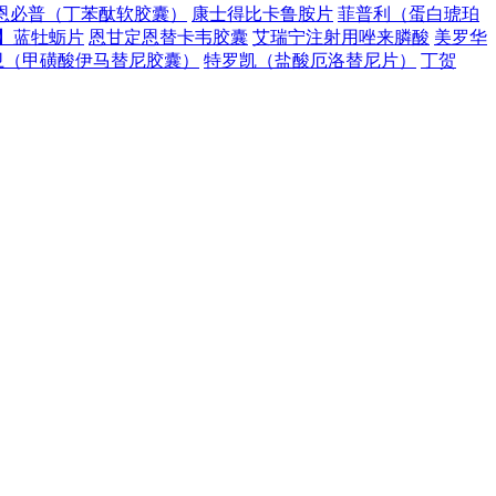
恩必普（丁苯酞软胶囊）
康士得比卡鲁胺片
菲普利（蛋白琥珀
】蓝牡蛎片
恩甘定恩替卡韦胶囊
艾瑞宁注射用唑来膦酸
美罗华
卫（甲磺酸伊马替尼胶囊）
特罗凯（盐酸厄洛替尼片）
丁贺