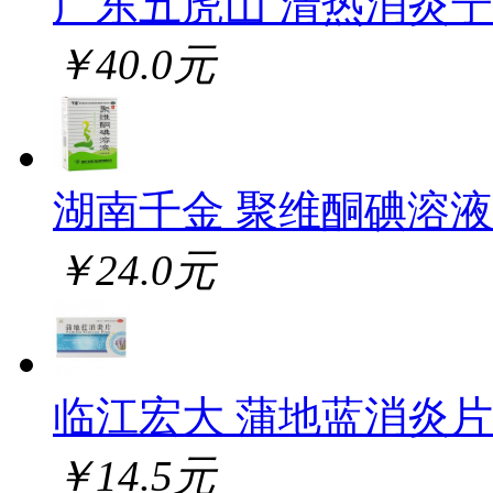
广东五虎山 清热消炎
￥40.0元
湖南千金 聚维酮碘溶液
￥24.0元
临江宏大 蒲地蓝消炎片
￥14.5元