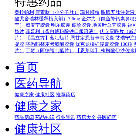
特惠药品
奥拉帕利
康素肽（小分子肽）
瑞甘颗粒
胸腺五肽注射液（
酸戈舍瑞林缓释植入剂）3.6mg
金尔力（鲑鱼降钙素鼻喷
宁）
威麦宁胶囊
明乐胶囊
芪珍胶囊
地黄叶总苷胶囊
福可
胺片
菲普利（蛋白琥珀酸铁口服溶液）
伏立康唑片（威
片）
【晶立方】蓝牡蛎片
恩甘定恩替卡韦胶囊
艾瑞宁注
凝胶
骁悉吗替麦考酚酯胶囊
优克龙柳栎浸膏胶囊 100粒
片）
丁贺（阿德福韦酯片）
【恩莱瑞】 枸橼酸伊沙佐米胶
首页
医药导航
健康之家
健康社区
推荐药店
健康之家
药品新闻
药品知识
行业资讯
药店大全
寻医问药
健康社区