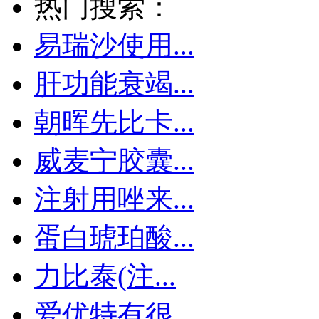
热门搜索：
易瑞沙使用...
肝功能衰竭...
朝晖先比卡...
威麦宁胶囊...
注射用唑来...
蛋白琥珀酸...
力比泰(注...
爱优特有很...