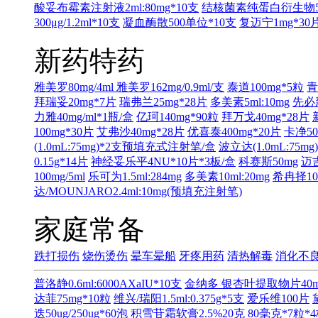
酸妥布霉素注射液2ml:80mg*10支
结核菌素纯蛋白衍生物50IU
300μg/1.2ml*10支
凝血酶散500单位*10支
复迈宁1mg*30
新药特药
雅美罗80mg/4ml
雅美罗162mg/0.9ml/支
泰道100mg*5粒
青
拜瑞妥20mg*7片
瑞弗兰25mg*28片
多美素5ml:10mg
先必新
力雅40mg/ml*1瓶/盒
亿珂140mg*90粒
拜万戈40mg*28片
100mg*30片
艾弗沙40mg*28片
优喜泰400mg*20片
卡净50
(1.0mL:75mg)*2支预填充式注射笔/盒
波立达(1.0mL:75
0.15g*14片
神经妥乐平4NU*10片*3板/盒
科赛斯50mg
迈吉
100mg/5ml
乐可为1.5ml:284mg
多美素10ml:20mg
希冉择100
达/MOUNJARO2.4ml:10mg(预填充注射笔)
家庭常备
跌打损伤
烧伤烫伤
晕车晕船
牙疼用药
清热解毒
消化不
普洛静0.6ml:6000AXaIU*10支
金纳多 银杏叶提取物片40m
达菲75mg*10粒
维兴/瑞阳1.5ml:0.375g*5支
爱乐维100片
迭50ug/250ug*60泡
积雪苷霜软膏2.5%20克
80毫克*7粒*