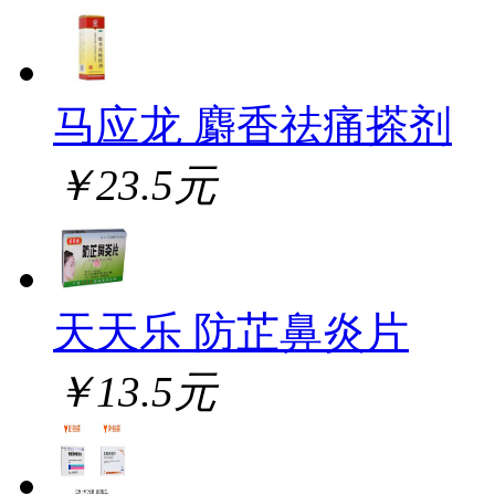
马应龙 麝香祛痛搽剂
￥23.5元
天天乐 防芷鼻炎片
￥13.5元