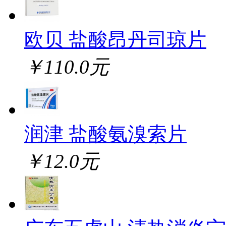
欧贝 盐酸昂丹司琼片
￥110.0元
润津 盐酸氨溴索片
￥12.0元