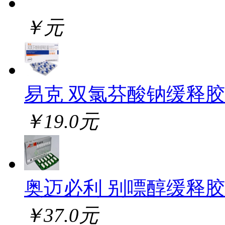
￥元
易克 双氯芬酸钠缓释
￥19.0元
奥迈必利 别嘌醇缓释
￥37.0元