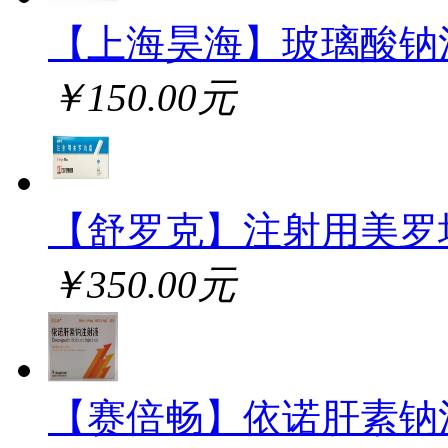
【上海昊海】玻璃酸钠
￥150.00元
【舒罗克】注射用美罗
￥350.00元
【赛倍畅】依诺肝素钠