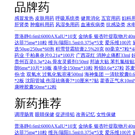
品牌药
感冒发热
皮肤用药
呼吸系统类
健胃消化
五官用药
妇科
肝肾类
肿瘤科用药
风湿免用药
血液疾病类
抗感染类
水
普洛静0.6ml:6000AXaIU*10支
金纳多 银杏叶提取物片40m
达菲75mg*10粒
维兴/瑞阳1.5ml:0.375g*5支
爱乐维100片
迭50ug/250ug*60泡
积雪苷霜软膏2.5%20克
80毫克*7粒*
药业 千柏鼻炎片0.21g*100片
广西花红 消肿止痛酊33ml
贵州百灵0.3g*24s
骨友灵搽剂150ml
邦迪大贴 苯扎氯铵贴3.
朗6mg*10片*10板
泰毕全150mg*10粒
羚锐0.6g*27粒
苏麦
份/盒
双氧水 过氧化氢溶液500ml
海神集团 一清软胶囊0.65
*2板
沈阳管城 伤湿祛痛膏7*10厘米*7贴
藿香正气水10ml
康唑胶囊50mg*12粒
新药推荐
调理肠胃
眼睛保健
促进排铅
改善记忆
女性保健
普洛静0.6ml:6000AXaIU*10支
金纳多 银杏叶提取物片40m
达菲75mg*10粒
维兴/瑞阳1.5ml:0.375g*5支
爱乐维100片