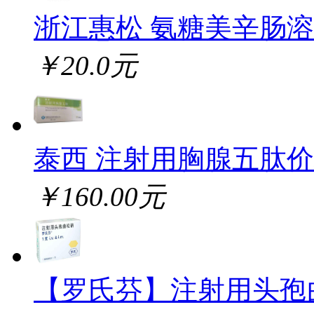
浙江惠松 氨糖美辛肠
￥20.0元
泰西 注射用胸腺五肽
￥160.00元
【罗氏芬】注射用头孢