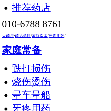
推荐药店
010-6788 8761
大药房
/
药品类目
/
家庭常备
/
牙疼用药
/
家庭常备
跌打损伤
烧伤烫伤
晕车晕船
牙疼用药