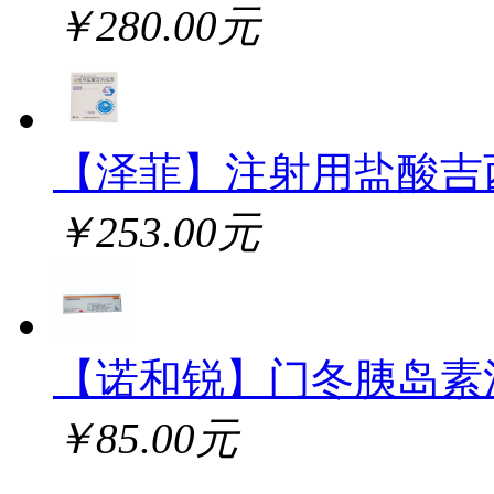
￥280.00元
【泽菲】注射用盐酸吉
￥253.00元
【诺和锐】门冬胰岛素
￥85.00元