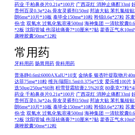
药业 千柏鼻炎片0.21g*100片
广西花红 消肿止痛酊33ml
贵州百灵0.3g*24s
骨友灵搽剂150ml
邦迪大贴 苯扎氯铵贴3.
朗6mg*10片*10板
泰毕全150mg*10粒
羚锐0.6g*27粒
苏麦
份/盒
双氧水 过氧化氢溶液500ml
海神集团 一清软胶囊0.65
*2板
沈阳管城 伤湿祛痛膏7*10厘米*7贴
藿香正气水10ml
康唑胶囊50mg*12粒
常用药
牙科用药
肠胃用药
骨科用药
普洛静0.6ml:6000AXaIU*10支
金纳多 银杏叶提取物片40m
达菲75mg*10粒
维兴/瑞阳1.5ml:0.375g*5支
爱乐维100片
迭50ug/250ug*60泡
积雪苷霜软膏2.5%20克
80毫克*7粒*
药业 千柏鼻炎片0.21g*100片
广西花红 消肿止痛酊33ml
贵州百灵0.3g*24s
骨友灵搽剂150ml
邦迪大贴 苯扎氯铵贴3.
朗6mg*10片*10板
泰毕全150mg*10粒
羚锐0.6g*27粒
苏麦
份/盒
双氧水 过氧化氢溶液500ml
海神集团 一清软胶囊0.65
*2板
沈阳管城 伤湿祛痛膏7*10厘米*7贴
藿香正气水10ml
康唑胶囊50mg*12粒