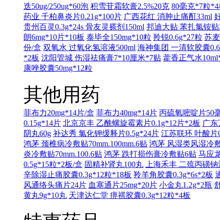
迭50ug/250ug*60泡
积雪苷霜软膏2.5%20克
80毫克*7粒*
药业 千柏鼻炎片0.21g*100片
广西花红 消肿止痛酊33ml
贵州百灵0.3g*24s
骨友灵搽剂150ml
邦迪大贴 苯扎氯铵贴3.
朗6mg*10片*10板
泰毕全150mg*10粒
羚锐0.6g*27粒
苏麦
份/盒
双氧水 过氧化氢溶液500ml
海神集团 一清软胶囊0.65
*2板
沈阳管城 伤湿祛痛膏7*10厘米*7贴
藿香正气水10ml
康唑胶囊50mg*12粒
其他用药
菲布力20mg*14片/盒
菲布力40mg*14片
丙硫氧嘧啶片50毫
0.15g*14片
北京京丰 乙酰螺旋霉素片0.1g*12片*2板
广东万
阴丸60g
补达秀 氯化钾缓释片0.5g*24片
江苏联环 叶酸片0.
鸿茅 颈椎病冷敷贴70mm.100mm.6贴
鸿茅 风湿类风湿冷敷贴7
炎冷敷贴70mm.100.6贴
鸿茅 跌打损伤膏冷敷贴6贴
马应龙
0.5g*15粒*2板/盒
固精补肾丸100丸
上海禾丰 二巯丙磺钠注射液
辛除湿止痛胶囊0.3g*12粒*18板
羚羊角胶囊0.3g*6s*2板
风通络头痛片24片
血塞通片25mg*20片
小金丸1.2g*2瓶
舒
黄丸9g*10丸
天津达仁堂 痹祺胶囊0.3g*12粒*4板