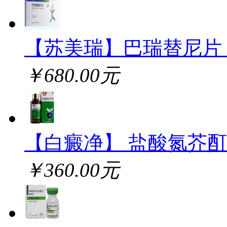
【苏美瑞】巴瑞替尼片
￥680.00元
【白癜净】 盐酸氮芥酊
￥360.00元