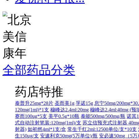
全部药品分类
药店特推
泰普升25mg*28片
圣而美1g
孚诺15g
息宁50mg/200mg*3
120mg(1ml)*1支
穆峰达2.4ml:20mg
穆峰达2.4ml:40mg (
赛而100ug*5支
美平0.5g*10瓶
泰能500mg/500mg/瓶
诺其1m
式自动注射笔装:120mg(1ml)/支
苏立信预充式注射器 40mg(0
射器)
如初然4ml*1支/盒
常生千红2ml:12500单位/支*10支
生150μg/支
安速利克50mg(5万单位)/瓶
安必速50mg（5万