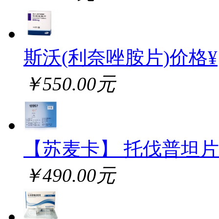
斯沃(利奈唑胺片)价格¥
￥550.00元
【苏麦卡】 托伐普坦片
￥490.00元