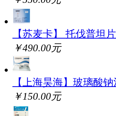
【苏麦卡】 托伐普坦片
￥490.00元
【上海昊海】玻璃酸钠
￥150.00元