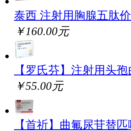
泰西 注射用胸腺五肽
￥160.00元
【罗氏芬】注射用头孢
￥55.00元
【首祈】曲氟尿苷替匹