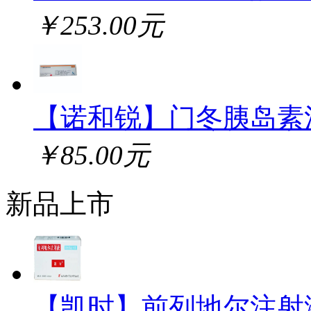
￥253.00元
【诺和锐】门冬胰岛素
￥85.00元
新品上市
【凯时】前列地尔注射