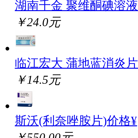
湖南千金 聚维酮碘溶液
￥24.0元
临江宏大 蒲地蓝消炎片
￥14.5元
斯沃(利奈唑胺片)价格¥
￥550.00元