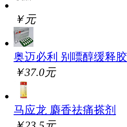
￥元
奥迈必利 别嘌醇缓释
￥37.0元
马应龙 麝香祛痛搽剂
￥23.5元