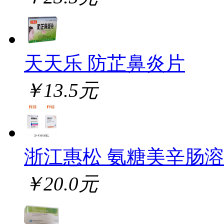
天天乐 防芷鼻炎片
￥13.5元
浙江惠松 氨糖美辛肠
￥20.0元