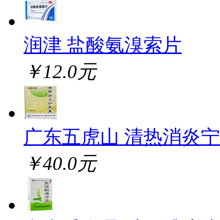
润津 盐酸氨溴索片
￥12.0元
广东五虎山 清热消炎
￥40.0元