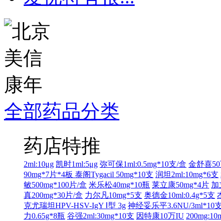
全部药品分类
药店特推
2ml:10μg
凯时1ml:5μg
弥可保1ml:0.5mg*10支/盒
金舒喜50
90mg*7片*4板
泰阁Tygacil 50mg*10支
润坦2ml:10mg*6支
敏500mg*100片/盒
米乐松40mg*10瓶
莱立康50mg*4片
加
真200mg*30片/盒
力尔凡10mg*5支
奥德金10ml:0.4g*5支
克尤瑞坦HPV-HSV-IgY Ⅰ型 3g
神经妥乐平3.6NU/3ml*10
力0.65g*8瓶
谷强2ml:30mg*10支
因特康10万IU
200mg:1