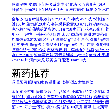
感冒发热
皮肤用药
呼吸系统类
健胃消化
五官用药
妇科
肝肾类
肿瘤科用药
风湿免用药
血液疾病类
抗感染类
水
金纳多 银杏叶提取物片40mg*20片
神威5ml*5支
悦复隆15
维100片
黛力新20片
布洛芬缓释胶囊0.3克*12粒
硫酸氢氯
克*7粒*4板
蒲地蓝消炎片0.31克*58片
正红花油25毫升
养
酊33ml
好护士/苍松6克*12袋
诺诺100毫升
葛洪 桂龙药膏 
扎氯铵贴3.8*2.5厘米*4贴
迪根0.1g*12片
易克 双氯芬酸钠缓
粒
苏麦卡15mg*5片
泰毕全110mg*10粒
陕西东泰 双黄连胶囊
胶囊0.65g*12粒*3板
吉林吉春 明目蒺藜丸9g*4袋
烟台中洲
水10ml*10支
海南葫芦娃 西青果颗粒15g*9袋
桑海 小柴胡
2mg*14片
河南太龙 双黄连口服液10ml*10支
新药推荐
调理肠胃
眼睛保健
促进排铅
改善记忆
女性保健
金纳多 银杏叶提取物片40mg*20片
神威5ml*5支
悦复隆15
维100片
黛力新20片
布洛芬缓释胶囊0.3克*12粒
硫酸氢氯
克*7粒*4板
蒲地蓝消炎片0.31克*58片
正红花油25毫升
养
酊33ml
好护士/苍松6克*12袋
诺诺100毫升
葛洪 桂龙药膏 