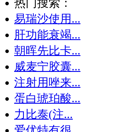
热门搜索：
易瑞沙使用...
肝功能衰竭...
朝晖先比卡...
威麦宁胶囊...
注射用唑来...
蛋白琥珀酸...
力比泰(注...
爱优特有很...