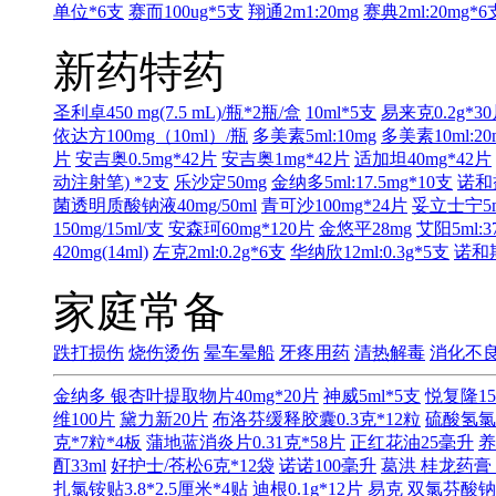
单位*6支
赛而100ug*5支
翔通2m1:20mg
赛典2ml:20mg*6
新药特药
圣利卓450 mg(7.5 mL)/瓶*2瓶/盒
10ml*5支
易来克0.2g*3
依达方100mg（10ml）/瓶
多美素5ml:10mg
多美素10ml:20
片
安吉奥0.5mg*42片
安吉奥1mg*42片
适加坦40mg*42片
动注射笔) *2支
乐沙定50mg
金纳多5ml:17.5mg*10支
诺和益
菌透明质酸钠液40mg/50ml
青可沙100mg*24片
妥立士宁5ml
150mg/15ml/支
安森珂60mg*120片
金悠平28mg
艾阳5ml:3
420mg(14ml)
左克2ml:0.2g*6支
华纳欣12ml:0.3g*5支
诺和期
家庭常备
跌打损伤
烧伤烫伤
晕车晕船
牙疼用药
清热解毒
消化不
金纳多 银杏叶提取物片40mg*20片
神威5ml*5支
悦复隆15
维100片
黛力新20片
布洛芬缓释胶囊0.3克*12粒
硫酸氢氯
克*7粒*4板
蒲地蓝消炎片0.31克*58片
正红花油25毫升
养
酊33ml
好护士/苍松6克*12袋
诺诺100毫升
葛洪 桂龙药膏 
扎氯铵贴3.8*2.5厘米*4贴
迪根0.1g*12片
易克 双氯芬酸钠缓