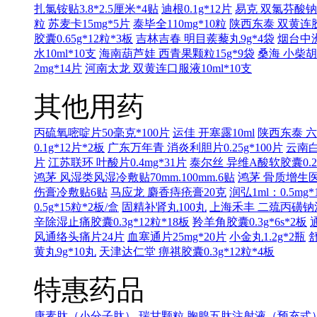
扎氯铵贴3.8*2.5厘米*4贴
迪根0.1g*12片
易克 双氯芬酸钠缓
粒
苏麦卡15mg*5片
泰毕全110mg*10粒
陕西东泰 双黄连胶囊
胶囊0.65g*12粒*3板
吉林吉春 明目蒺藜丸9g*4袋
烟台中洲
水10ml*10支
海南葫芦娃 西青果颗粒15g*9袋
桑海 小柴胡
2mg*14片
河南太龙 双黄连口服液10ml*10支
其他用药
丙硫氧嘧啶片50毫克*100片
运佳 开塞露10ml
陕西东泰 六味
0.1g*12片*2板
广东万年青 消炎利胆片0.25g*100片
云南白
片
江苏联环 叶酸片0.4mg*31片
泰尔丝 异维A酸软胶囊0.25
鸿茅 风湿类风湿冷敷贴70mm.100mm.6贴
鸿茅 骨质增生医用
伤膏冷敷贴6贴
马应龙 麝香痔疮膏20克
润弘1ml：0.5mg*
0.5g*15粒*2板/盒
固精补肾丸100丸
上海禾丰 二巯丙磺钠注射液
辛除湿止痛胶囊0.3g*12粒*18板
羚羊角胶囊0.3g*6s*2板
风通络头痛片24片
血塞通片25mg*20片
小金丸1.2g*2瓶
舒
黄丸9g*10丸
天津达仁堂 痹祺胶囊0.3g*12粒*4板
特惠药品
康素肽（小分子肽）
瑞甘颗粒
胸腺五肽注射液（预充式）1