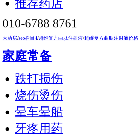
推荐药店
010-6788 8761
大药房
/
seo栏目4
/
超维复方曲肽注射液
/
超维复方曲肽注射液价
家庭常备
跌打损伤
烧伤烫伤
晕车晕船
牙疼用药