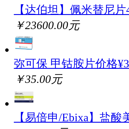
【达伯坦】佩米替尼片
￥23600.00元
弥可保 甲钴胺片价格¥
￥35.00元
【易倍申/Ebixa】盐酸