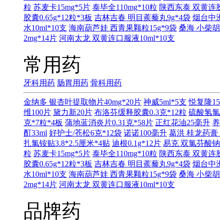
粒
苏麦卡15mg*5片
泰毕全110mg*10粒
陕西东泰 双黄连胶囊
胶囊0.65g*12粒*3板
吉林吉春 明目蒺藜丸9g*4袋
烟台中洲
水10ml*10支
海南葫芦娃 西青果颗粒15g*9袋
桑海 小柴胡
2mg*14片
河南太龙 双黄连口服液10ml*10支
常用药
牙科用药
肠胃用药
骨科用药
金纳多 银杏叶提取物片40mg*20片
神威5ml*5支
悦复隆15
维100片
黛力新20片
布洛芬缓释胶囊0.3克*12粒
硫酸氢氯
克*7粒*4板
蒲地蓝消炎片0.31克*58片
正红花油25毫升
养
酊33ml
好护士/苍松6克*12袋
诺诺100毫升
葛洪 桂龙药膏 
扎氯铵贴3.8*2.5厘米*4贴
迪根0.1g*12片
易克 双氯芬酸钠缓
粒
苏麦卡15mg*5片
泰毕全110mg*10粒
陕西东泰 双黄连胶囊
胶囊0.65g*12粒*3板
吉林吉春 明目蒺藜丸9g*4袋
烟台中洲
水10ml*10支
海南葫芦娃 西青果颗粒15g*9袋
桑海 小柴胡
2mg*14片
河南太龙 双黄连口服液10ml*10支
品牌药