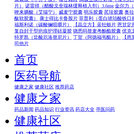
片）
诺雷得（醋酸戈舍瑞林缓释植入剂）3.6mg
金尔力（
唑来膦酸（艾瑞宁）
威麦宁胶囊
明乐胶囊
芪珍胶囊
奥拉
酞软胶囊）
康士得比卡鲁胺片
菲普利（蛋白琥珀酸铁口
福斯利诺（碳酸镧咀嚼片）
【晶立方】蓝牡蛎片
恩甘定
复自封干型疤痕护理硅凝胶
骁悉吗替麦考酚酯胶囊
优克
特罗凯（盐酸厄洛替尼片）
丁贺（阿德福韦酯片）
【恩
司他片
首页
医药导航
健康之家
健康社区
推荐药店
健康之家
药品新闻
药品知识
行业资讯
药店大全
寻医问药
健康社区