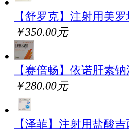
【舒罗克】注射用美罗
￥350.00元
【赛倍畅】依诺肝素钠
￥280.00元
【泽菲】注射用盐酸吉