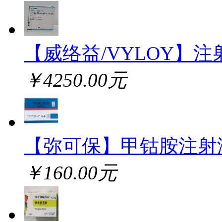
【威络益/VYLOY】注
￥4250.00元
【弥可保】甲钴胺注射
￥160.00元