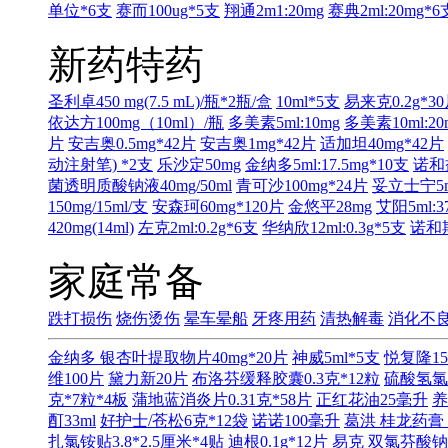
单位*6支
赛而100ug*5支
翔通2m1:20mg
赛典2ml:20mg*6
新药特药
圣利卓450 mg(7.5 mL)/瓶*2瓶/盒
10ml*5支
易来克0.2g*3
依达方100mg（10ml）/瓶
多美素5ml:10mg
多美素10ml:20
片
安吉奥0.5mg*42片
安吉奥1mg*42片
适加坦40mg*42片
动注射笔) *2支
乐沙定50mg
金纳多5ml:17.5mg*10支
诺和益
菌透明质酸钠液40mg/50ml
青可沙100mg*24片
妥立士宁5ml
150mg/15ml/支
安森珂60mg*120片
金悠平28mg
艾阳5ml:3
420mg(14ml)
左克2ml:0.2g*6支
华纳欣12ml:0.3g*5支
诺和期
家庭常备
跌打损伤
烧伤烫伤
晕车晕船
牙疼用药
清热解毒
消化不
金纳多 银杏叶提取物片40mg*20片
神威5ml*5支
悦复隆15
维100片
黛力新20片
布洛芬缓释胶囊0.3克*12粒
硫酸氢氯
克*7粒*4板
蒲地蓝消炎片0.31克*58片
正红花油25毫升
养
酊33ml
好护士/苍松6克*12袋
诺诺100毫升
葛洪 桂龙药膏 
扎氯铵贴3.8*2.5厘米*4贴
迪根0.1g*12片
易克 双氯芬酸钠缓