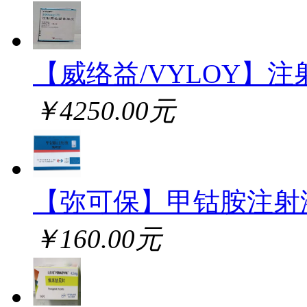
【威络益/VYLOY】注
￥4250.00元
【弥可保】甲钴胺注射
￥160.00元