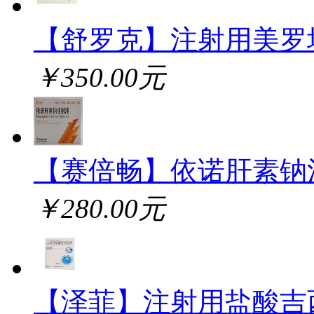
【舒罗克】注射用美罗
￥350.00元
【赛倍畅】依诺肝素钠
￥280.00元
【泽菲】注射用盐酸吉