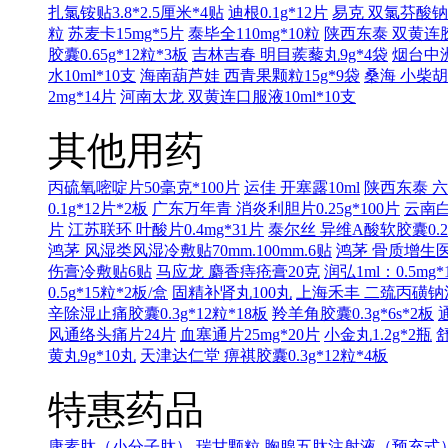
扎氯铵贴3.8*2.5厘米*4贴
迪根0.1g*12片
易克 双氯芬酸钠缓
粒
苏麦卡15mg*5片
泰毕全110mg*10粒
陕西东泰 双黄连胶囊
胶囊0.65g*12粒*3板
吉林吉春 明目蒺藜丸9g*4袋
烟台中洲
水10ml*10支
海南葫芦娃 西青果颗粒15g*9袋
桑海 小柴胡
2mg*14片
河南太龙 双黄连口服液10ml*10支
其他用药
丙硫氧嘧啶片50毫克*100片
运佳 开塞露10ml
陕西东泰 六味
0.1g*12片*2板
广东万年青 消炎利胆片0.25g*100片
云南白
片
江苏联环 叶酸片0.4mg*31片
泰尔丝 异维A酸软胶囊0.25
鸿茅 风湿类风湿冷敷贴70mm.100mm.6贴
鸿茅 骨质增生医用
伤膏冷敷贴6贴
马应龙 麝香痔疮膏20克
润弘1ml：0.5mg*
0.5g*15粒*2板/盒
固精补肾丸100丸
上海禾丰 二巯丙磺钠注射液
辛除湿止痛胶囊0.3g*12粒*18板
羚羊角胶囊0.3g*6s*2板
风通络头痛片24片
血塞通片25mg*20片
小金丸1.2g*2瓶
舒
黄丸9g*10丸
天津达仁堂 痹祺胶囊0.3g*12粒*4板
特惠药品
康素肽（小分子肽）
瑞甘颗粒
胸腺五肽注射液（预充式）1