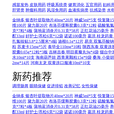
感冒发热
皮肤用药
呼吸系统类
健胃消化
五官用药
妇科
肝肾类
肿瘤科用药
风湿免用药
血液疾病类
抗感染类
水
金纳多 银杏叶提取物片40mg*20片
神威5ml*5支
悦复隆15
维100片
黛力新20片
布洛芬缓释胶囊0.3克*12粒
硫酸氢氯
克*7粒*4板
蒲地蓝消炎片0.31克*58片
正红花油25毫升
养
酊33ml
好护士/苍松6克*12袋
诺诺100毫升
葛洪 桂龙药膏 
扎氯铵贴3.8*2.5厘米*4贴
迪根0.1g*12片
易克 双氯芬酸钠缓
粒
苏麦卡15mg*5片
泰毕全110mg*10粒
陕西东泰 双黄连胶囊
胶囊0.65g*12粒*3板
吉林吉春 明目蒺藜丸9g*4袋
烟台中洲
水10ml*10支
海南葫芦娃 西青果颗粒15g*9袋
桑海 小柴胡
2mg*14片
河南太龙 双黄连口服液10ml*10支
新药推荐
调理肠胃
眼睛保健
促进排铅
改善记忆
女性保健
金纳多 银杏叶提取物片40mg*20片
神威5ml*5支
悦复隆15
维100片
黛力新20片
布洛芬缓释胶囊0.3克*12粒
硫酸氢氯
克*7粒*4板
蒲地蓝消炎片0.31克*58片
正红花油25毫升
养
酊33ml
好护士/苍松6克*12袋
诺诺100毫升
葛洪 桂龙药膏 