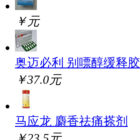
￥元
奥迈必利 别嘌醇缓释
￥37.0元
马应龙 麝香祛痛搽剂
￥23.5元