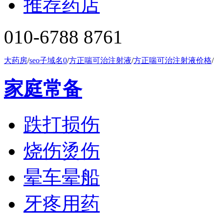
推荐药店
010-6788 8761
大药房
/
seo子域名0
/
方正喘可治注射液
/
方正喘可治注射液价格
/
家庭常备
跌打损伤
烧伤烫伤
晕车晕船
牙疼用药