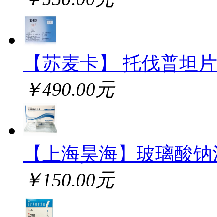
【苏麦卡】 托伐普坦片
￥490.00元
【上海昊海】玻璃酸钠
￥150.00元