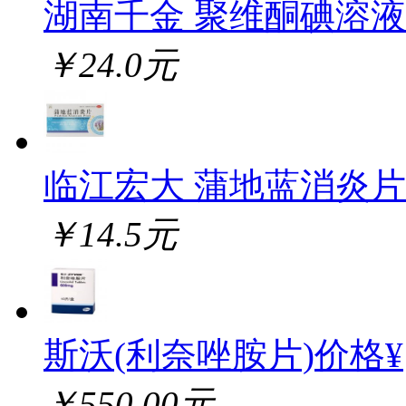
湖南千金 聚维酮碘溶液
￥24.0元
临江宏大 蒲地蓝消炎片
￥14.5元
斯沃(利奈唑胺片)价格¥
￥550.00元