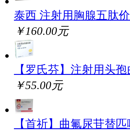
泰西 注射用胸腺五肽
￥160.00元
【罗氏芬】注射用头孢
￥55.00元
【首祈】曲氟尿苷替匹