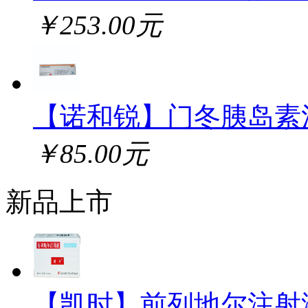
￥253.00元
【诺和锐】门冬胰岛素
￥85.00元
新品上市
【凯时】前列地尔注射