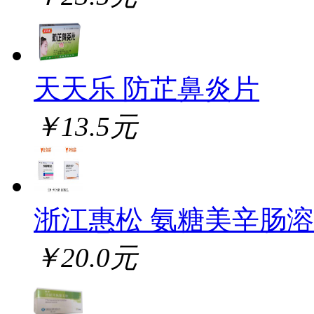
天天乐 防芷鼻炎片
￥13.5元
浙江惠松 氨糖美辛肠
￥20.0元