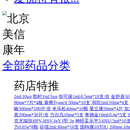
全部药品分类
药店特推
2ml:10μg
凯时1ml:5μg
弥可保1ml:0.5mg*10支/盒
金舒喜50
90mg*7片*4板
泰阁Tygacil 50mg*10支
润坦2ml:10mg*6支
敏500mg*100片/盒
米乐松40mg*10瓶
莱立康50mg*4片
加
真200mg*30片/盒
力尔凡10mg*5支
奥德金10ml:0.4g*5支
克尤瑞坦HPV-HSV-IgY Ⅰ型 3g
神经妥乐平3.6NU/3ml*10
力0.65g*8瓶
谷强2ml:30mg*10支
因特康10万IU
200mg:1