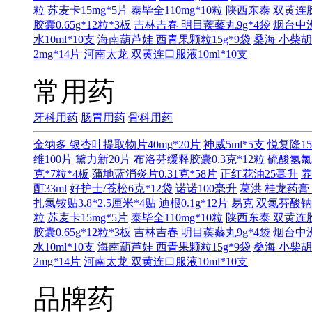
粒
苏麦卡15mg*5片
泰毕全110mg*10粒
陕西东泰 双黄连胶囊
胶囊0.65g*12粒*3板
吉林吉春 明目蒺藜丸9g*4袋
烟台中洲
水10ml*10支
海南葫芦娃 西青果颗粒15g*9袋
桑海 小柴胡
2mg*14片
河南太龙 双黄连口服液10ml*10支
常用药
牙科用药
肠胃用药
骨科用药
金纳多 银杏叶提取物片40mg*20片
神威5ml*5支
悦复隆15
维100片
黛力新20片
布洛芬缓释胶囊0.3克*12粒
硫酸氢氯
克*7粒*4板
蒲地蓝消炎片0.31克*58片
正红花油25毫升
养
酊33ml
好护士/苍松6克*12袋
诺诺100毫升
葛洪 桂龙药膏 
扎氯铵贴3.8*2.5厘米*4贴
迪根0.1g*12片
易克 双氯芬酸钠缓
粒
苏麦卡15mg*5片
泰毕全110mg*10粒
陕西东泰 双黄连胶囊
胶囊0.65g*12粒*3板
吉林吉春 明目蒺藜丸9g*4袋
烟台中洲
水10ml*10支
海南葫芦娃 西青果颗粒15g*9袋
桑海 小柴胡
2mg*14片
河南太龙 双黄连口服液10ml*10支
品牌药