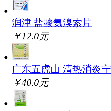
润津 盐酸氨溴索片
￥12.0元
广东五虎山 清热消炎
￥40.0元