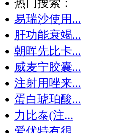
热门搜索：
易瑞沙使用...
肝功能衰竭...
朝晖先比卡...
威麦宁胶囊...
注射用唑来...
蛋白琥珀酸...
力比泰(注...
爱优特有很...