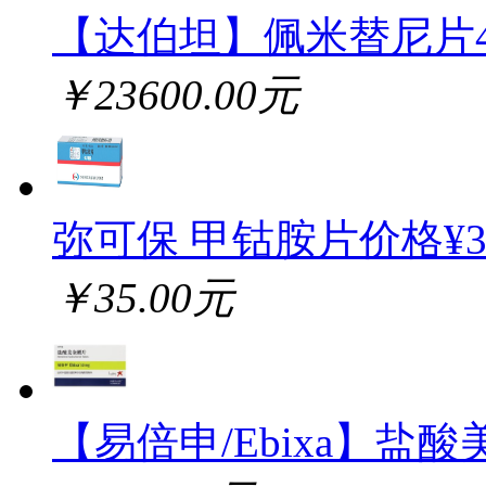
【达伯坦】佩米替尼片
￥23600.00元
弥可保 甲钴胺片价格¥
￥35.00元
【易倍申/Ebixa】盐酸