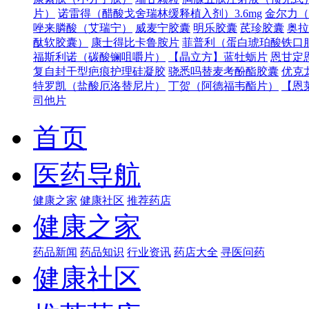
片）
诺雷得（醋酸戈舍瑞林缓释植入剂）3.6mg
金尔力（
唑来膦酸（艾瑞宁）
威麦宁胶囊
明乐胶囊
芪珍胶囊
奥拉
酞软胶囊）
康士得比卡鲁胺片
菲普利（蛋白琥珀酸铁口
福斯利诺（碳酸镧咀嚼片）
【晶立方】蓝牡蛎片
恩甘定
复自封干型疤痕护理硅凝胶
骁悉吗替麦考酚酯胶囊
优克
特罗凯（盐酸厄洛替尼片）
丁贺（阿德福韦酯片）
【恩
司他片
首页
医药导航
健康之家
健康社区
推荐药店
健康之家
药品新闻
药品知识
行业资讯
药店大全
寻医问药
健康社区