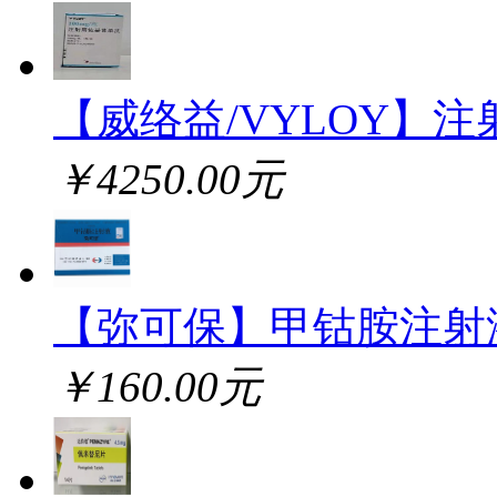
【威络益/VYLOY】注
￥4250.00元
【弥可保】甲钴胺注射
￥160.00元