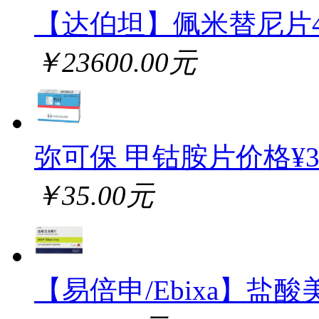
【达伯坦】佩米替尼片
￥23600.00元
弥可保 甲钴胺片价格¥
￥35.00元
【易倍申/Ebixa】盐酸