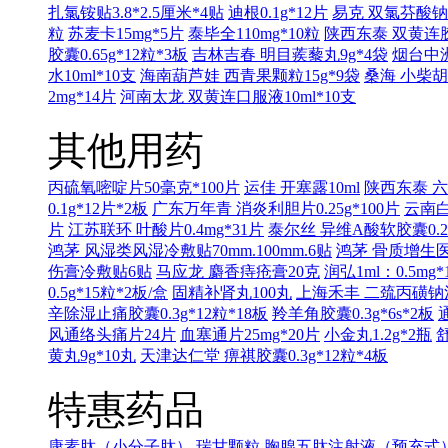
扎氯铵贴3.8*2.5厘米*4贴
迪根0.1g*12片
易克 双氯芬酸钠缓
粒
苏麦卡15mg*5片
泰毕全110mg*10粒
陕西东泰 双黄连胶囊
胶囊0.65g*12粒*3板
吉林吉春 明目蒺藜丸9g*4袋
烟台中洲
水10ml*10支
海南葫芦娃 西青果颗粒15g*9袋
桑海 小柴胡
2mg*14片
河南太龙 双黄连口服液10ml*10支
其他用药
丙硫氧嘧啶片50毫克*100片
运佳 开塞露10ml
陕西东泰 六味
0.1g*12片*2板
广东万年青 消炎利胆片0.25g*100片
云南白
片
江苏联环 叶酸片0.4mg*31片
泰尔丝 异维A酸软胶囊0.25
鸿茅 风湿类风湿冷敷贴70mm.100mm.6贴
鸿茅 骨质增生医用
伤膏冷敷贴6贴
马应龙 麝香痔疮膏20克
润弘1ml：0.5mg*
0.5g*15粒*2板/盒
固精补肾丸100丸
上海禾丰 二巯丙磺钠注射液
辛除湿止痛胶囊0.3g*12粒*18板
羚羊角胶囊0.3g*6s*2板
风通络头痛片24片
血塞通片25mg*20片
小金丸1.2g*2瓶
舒
黄丸9g*10丸
天津达仁堂 痹祺胶囊0.3g*12粒*4板
特惠药品
康素肽（小分子肽）
瑞甘颗粒
胸腺五肽注射液（预充式）1