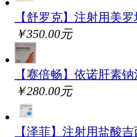
【舒罗克】注射用美罗
￥350.00元
【赛倍畅】依诺肝素钠
￥280.00元
【泽菲】注射用盐酸吉