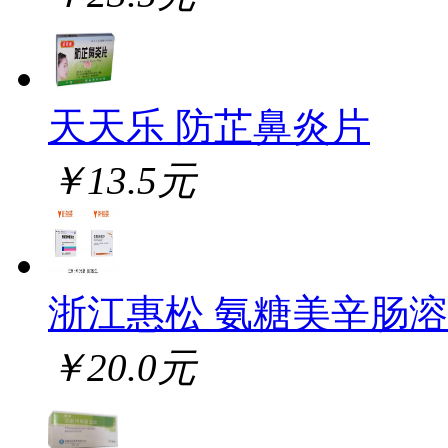
天天乐 防芷鼻炎片
￥13.5元
浙江惠松 氨糖美辛肠
￥20.0元