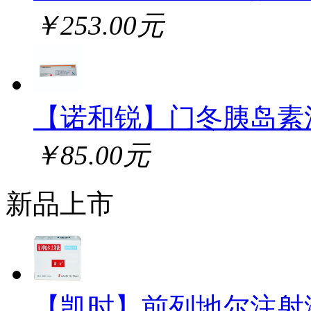
￥253.00元
【诺和锐】门冬胰岛素
￥85.00元
新品上市
【凯时】前列地尔注射