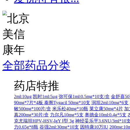
全部药品分类
药店特推
2ml:10μg
凯时1ml:5μg
弥可保1ml:0.5mg*10支/盒
金舒喜50
90mg*7片*4板
泰阁Tygacil 50mg*10支
润坦2ml:10mg*6支
敏500mg*100片/盒
米乐松40mg*10瓶
莱立康50mg*4片
加
真200mg*30片/盒
力尔凡10mg*5支
奥德金10ml:0.4g*5支
克尤瑞坦HPV-HSV-IgY Ⅰ型 3g
神经妥乐平3.6NU/3ml*10
力0.65g*8瓶
谷强2ml:30mg*10支
因特康10万IU
200mg:1