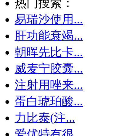
热门搜索：
易瑞沙使用...
肝功能衰竭...
朝晖先比卡...
威麦宁胶囊...
注射用唑来...
蛋白琥珀酸...
力比泰(注...
爱优特有很...