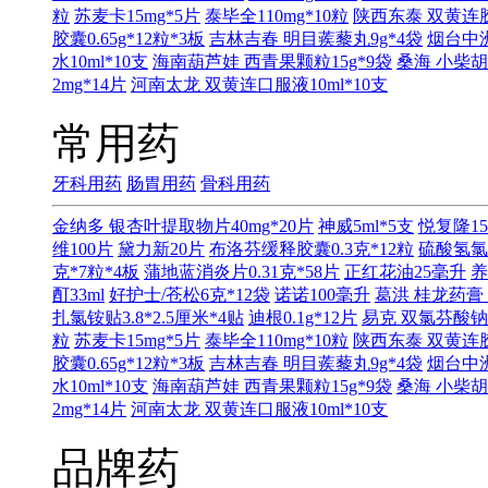
粒
苏麦卡15mg*5片
泰毕全110mg*10粒
陕西东泰 双黄连胶囊
胶囊0.65g*12粒*3板
吉林吉春 明目蒺藜丸9g*4袋
烟台中洲
水10ml*10支
海南葫芦娃 西青果颗粒15g*9袋
桑海 小柴胡
2mg*14片
河南太龙 双黄连口服液10ml*10支
常用药
牙科用药
肠胃用药
骨科用药
金纳多 银杏叶提取物片40mg*20片
神威5ml*5支
悦复隆15
维100片
黛力新20片
布洛芬缓释胶囊0.3克*12粒
硫酸氢氯
克*7粒*4板
蒲地蓝消炎片0.31克*58片
正红花油25毫升
养
酊33ml
好护士/苍松6克*12袋
诺诺100毫升
葛洪 桂龙药膏 
扎氯铵贴3.8*2.5厘米*4贴
迪根0.1g*12片
易克 双氯芬酸钠缓
粒
苏麦卡15mg*5片
泰毕全110mg*10粒
陕西东泰 双黄连胶囊
胶囊0.65g*12粒*3板
吉林吉春 明目蒺藜丸9g*4袋
烟台中洲
水10ml*10支
海南葫芦娃 西青果颗粒15g*9袋
桑海 小柴胡
2mg*14片
河南太龙 双黄连口服液10ml*10支
品牌药