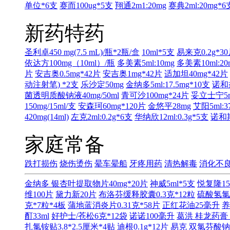
单位*6支
赛而100ug*5支
翔通2m1:20mg
赛典2ml:20mg*6
新药特药
圣利卓450 mg(7.5 mL)/瓶*2瓶/盒
10ml*5支
易来克0.2g*3
依达方100mg（10ml）/瓶
多美素5ml:10mg
多美素10ml:20
片
安吉奥0.5mg*42片
安吉奥1mg*42片
适加坦40mg*42片
动注射笔) *2支
乐沙定50mg
金纳多5ml:17.5mg*10支
诺和益
菌透明质酸钠液40mg/50ml
青可沙100mg*24片
妥立士宁5ml
150mg/15ml/支
安森珂60mg*120片
金悠平28mg
艾阳5ml:3
420mg(14ml)
左克2ml:0.2g*6支
华纳欣12ml:0.3g*5支
诺和期
家庭常备
跌打损伤
烧伤烫伤
晕车晕船
牙疼用药
清热解毒
消化不
金纳多 银杏叶提取物片40mg*20片
神威5ml*5支
悦复隆15
维100片
黛力新20片
布洛芬缓释胶囊0.3克*12粒
硫酸氢氯
克*7粒*4板
蒲地蓝消炎片0.31克*58片
正红花油25毫升
养
酊33ml
好护士/苍松6克*12袋
诺诺100毫升
葛洪 桂龙药膏 
扎氯铵贴3.8*2.5厘米*4贴
迪根0.1g*12片
易克 双氯芬酸钠缓