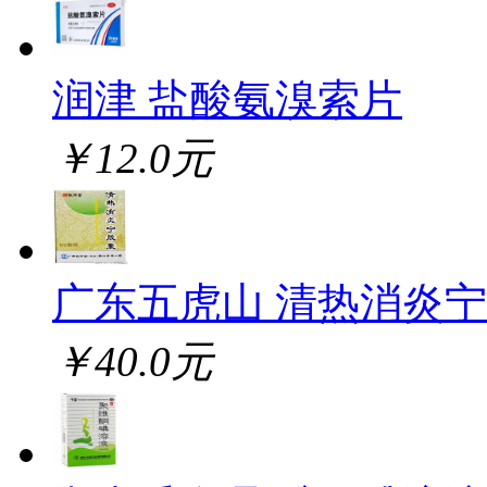
润津 盐酸氨溴索片
￥12.0元
广东五虎山 清热消炎
￥40.0元