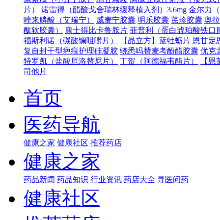
片）
诺雷得（醋酸戈舍瑞林缓释植入剂）3.6mg
金尔力（
唑来膦酸（艾瑞宁）
威麦宁胶囊
明乐胶囊
芪珍胶囊
奥拉
酞软胶囊）
康士得比卡鲁胺片
菲普利（蛋白琥珀酸铁口
福斯利诺（碳酸镧咀嚼片）
【晶立方】蓝牡蛎片
恩甘定
复自封干型疤痕护理硅凝胶
骁悉吗替麦考酚酯胶囊
优克
特罗凯（盐酸厄洛替尼片）
丁贺（阿德福韦酯片）
【恩
司他片
首页
医药导航
健康之家
健康社区
推荐药店
健康之家
药品新闻
药品知识
行业资讯
药店大全
寻医问药
健康社区