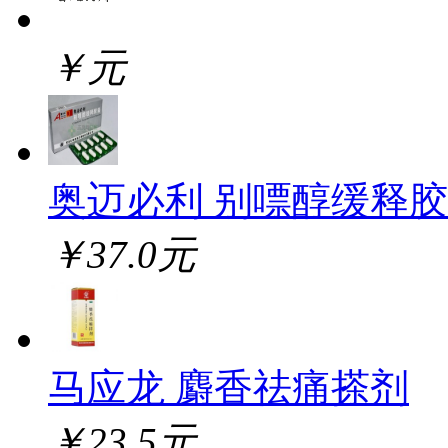
￥元
奥迈必利 别嘌醇缓释
￥37.0元
马应龙 麝香祛痛搽剂
￥23.5元