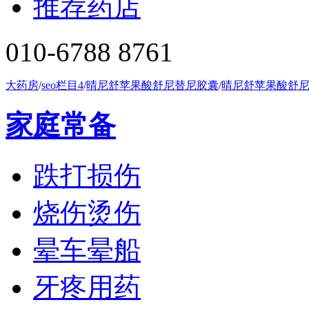
推荐药店
010-6788 8761
大药房
/
seo栏目4
/
晴尼舒苹果酸舒尼替尼胶囊
/
晴尼舒苹果酸舒
家庭常备
跌打损伤
烧伤烫伤
晕车晕船
牙疼用药