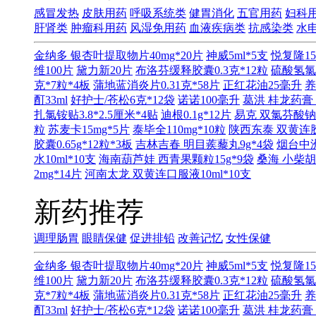
感冒发热
皮肤用药
呼吸系统类
健胃消化
五官用药
妇科
肝肾类
肿瘤科用药
风湿免用药
血液疾病类
抗感染类
水
金纳多 银杏叶提取物片40mg*20片
神威5ml*5支
悦复隆15
维100片
黛力新20片
布洛芬缓释胶囊0.3克*12粒
硫酸氢氯
克*7粒*4板
蒲地蓝消炎片0.31克*58片
正红花油25毫升
养
酊33ml
好护士/苍松6克*12袋
诺诺100毫升
葛洪 桂龙药膏 
扎氯铵贴3.8*2.5厘米*4贴
迪根0.1g*12片
易克 双氯芬酸钠缓
粒
苏麦卡15mg*5片
泰毕全110mg*10粒
陕西东泰 双黄连胶囊
胶囊0.65g*12粒*3板
吉林吉春 明目蒺藜丸9g*4袋
烟台中洲
水10ml*10支
海南葫芦娃 西青果颗粒15g*9袋
桑海 小柴胡
2mg*14片
河南太龙 双黄连口服液10ml*10支
新药推荐
调理肠胃
眼睛保健
促进排铅
改善记忆
女性保健
金纳多 银杏叶提取物片40mg*20片
神威5ml*5支
悦复隆15
维100片
黛力新20片
布洛芬缓释胶囊0.3克*12粒
硫酸氢氯
克*7粒*4板
蒲地蓝消炎片0.31克*58片
正红花油25毫升
养
酊33ml
好护士/苍松6克*12袋
诺诺100毫升
葛洪 桂龙药膏 