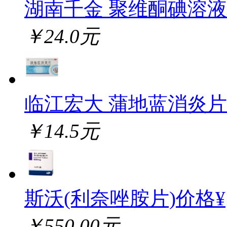
湖南千金 聚维酮碘溶液
￥24.0元
临江宏大 蒲地蓝消炎片
￥14.5元
斯沃(利奈唑胺片)价格¥
￥550.00元