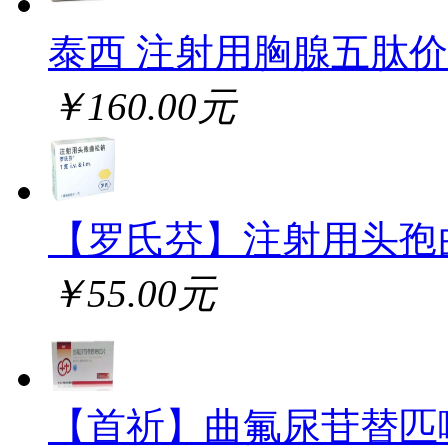
泰西 注射用胸腺五肽
￥160.00元
【罗氏芬】注射用头孢
￥55.00元
【首祈】曲氟尿苷替匹