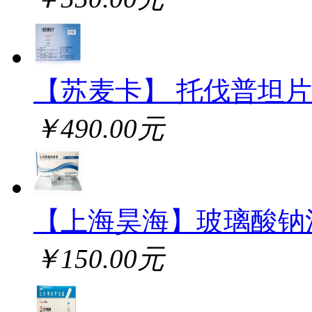
【苏麦卡】 托伐普坦片
￥490.00元
【上海昊海】玻璃酸钠
￥150.00元