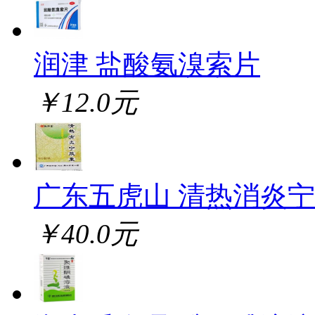
润津 盐酸氨溴索片
￥12.0元
广东五虎山 清热消炎
￥40.0元