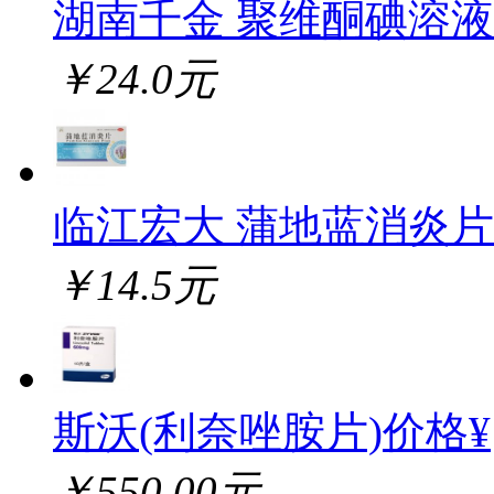
湖南千金 聚维酮碘溶液
￥24.0元
临江宏大 蒲地蓝消炎片
￥14.5元
斯沃(利奈唑胺片)价格¥
￥550.00元