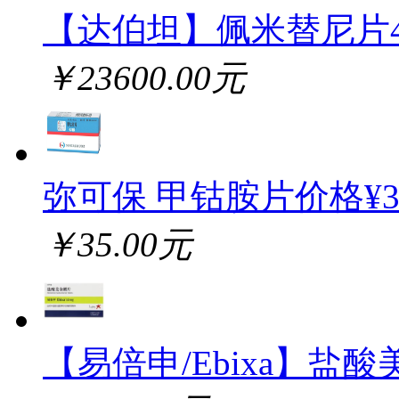
【达伯坦】佩米替尼片
￥23600.00元
弥可保 甲钴胺片价格¥
￥35.00元
【易倍申/Ebixa】盐酸