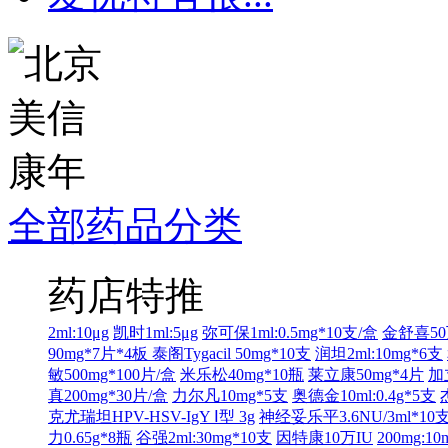
全部药品分类
药店特推
2ml:10μg
凯时1ml:5μg
弥可保1ml:0.5mg*10支/盒
金舒喜50
90mg*7片*4板
泰阁Tygacil 50mg*10支
润坦2ml:10mg*6支
敏500mg*100片/盒
米乐松40mg*10瓶
莱立康50mg*4片
加
真200mg*30片/盒
力尔凡10mg*5支
奥德金10ml:0.4g*5支
克尤瑞坦HPV-HSV-IgY Ⅰ型 3g
神经妥乐平3.6NU/3ml*10
力0.65g*8瓶
谷强2ml:30mg*10支
因特康10万IU
200mg:1