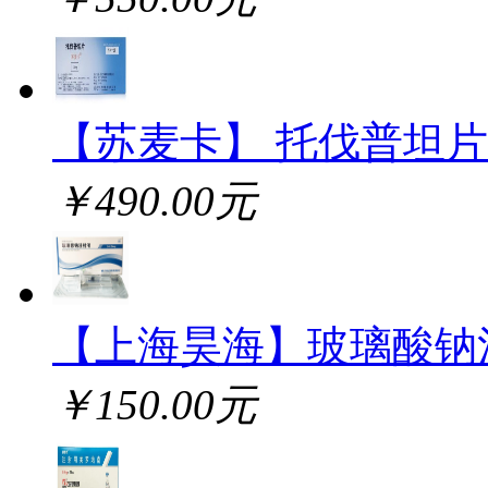
【苏麦卡】 托伐普坦片
￥490.00元
【上海昊海】玻璃酸钠
￥150.00元