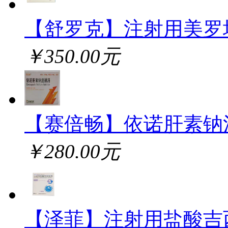
【舒罗克】注射用美罗
￥350.00元
【赛倍畅】依诺肝素钠
￥280.00元
【泽菲】注射用盐酸吉