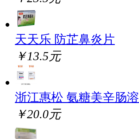
天天乐 防芷鼻炎片
￥13.5元
浙江惠松 氨糖美辛肠
￥20.0元