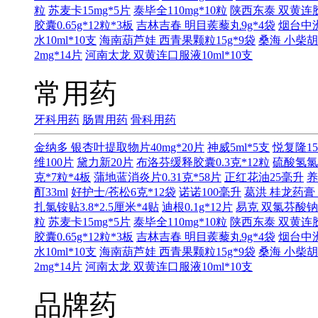
粒
苏麦卡15mg*5片
泰毕全110mg*10粒
陕西东泰 双黄连胶囊
胶囊0.65g*12粒*3板
吉林吉春 明目蒺藜丸9g*4袋
烟台中洲
水10ml*10支
海南葫芦娃 西青果颗粒15g*9袋
桑海 小柴胡
2mg*14片
河南太龙 双黄连口服液10ml*10支
常用药
牙科用药
肠胃用药
骨科用药
金纳多 银杏叶提取物片40mg*20片
神威5ml*5支
悦复隆15
维100片
黛力新20片
布洛芬缓释胶囊0.3克*12粒
硫酸氢氯
克*7粒*4板
蒲地蓝消炎片0.31克*58片
正红花油25毫升
养
酊33ml
好护士/苍松6克*12袋
诺诺100毫升
葛洪 桂龙药膏 
扎氯铵贴3.8*2.5厘米*4贴
迪根0.1g*12片
易克 双氯芬酸钠缓
粒
苏麦卡15mg*5片
泰毕全110mg*10粒
陕西东泰 双黄连胶囊
胶囊0.65g*12粒*3板
吉林吉春 明目蒺藜丸9g*4袋
烟台中洲
水10ml*10支
海南葫芦娃 西青果颗粒15g*9袋
桑海 小柴胡
2mg*14片
河南太龙 双黄连口服液10ml*10支
品牌药