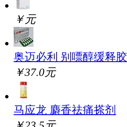
￥元
奥迈必利 别嘌醇缓释
￥37.0元
马应龙 麝香祛痛搽剂
￥23.5元