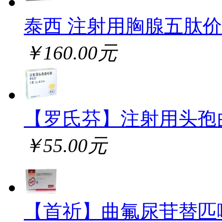
泰西 注射用胸腺五肽
￥160.00元
【罗氏芬】注射用头孢
￥55.00元
【首祈】曲氟尿苷替匹