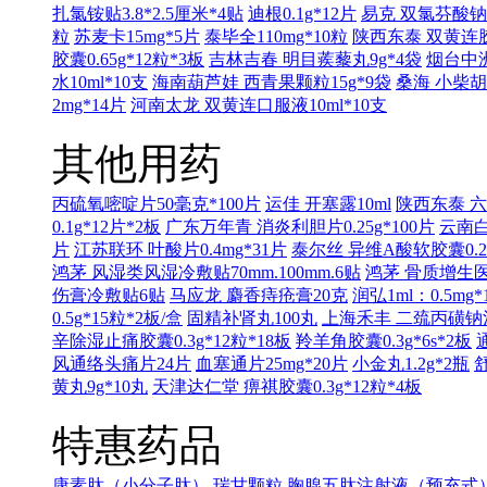
扎氯铵贴3.8*2.5厘米*4贴
迪根0.1g*12片
易克 双氯芬酸钠缓
粒
苏麦卡15mg*5片
泰毕全110mg*10粒
陕西东泰 双黄连胶囊
胶囊0.65g*12粒*3板
吉林吉春 明目蒺藜丸9g*4袋
烟台中洲
水10ml*10支
海南葫芦娃 西青果颗粒15g*9袋
桑海 小柴胡
2mg*14片
河南太龙 双黄连口服液10ml*10支
其他用药
丙硫氧嘧啶片50毫克*100片
运佳 开塞露10ml
陕西东泰 六味
0.1g*12片*2板
广东万年青 消炎利胆片0.25g*100片
云南白
片
江苏联环 叶酸片0.4mg*31片
泰尔丝 异维A酸软胶囊0.25
鸿茅 风湿类风湿冷敷贴70mm.100mm.6贴
鸿茅 骨质增生医用
伤膏冷敷贴6贴
马应龙 麝香痔疮膏20克
润弘1ml：0.5mg*
0.5g*15粒*2板/盒
固精补肾丸100丸
上海禾丰 二巯丙磺钠注射液
辛除湿止痛胶囊0.3g*12粒*18板
羚羊角胶囊0.3g*6s*2板
风通络头痛片24片
血塞通片25mg*20片
小金丸1.2g*2瓶
舒
黄丸9g*10丸
天津达仁堂 痹祺胶囊0.3g*12粒*4板
特惠药品
康素肽（小分子肽）
瑞甘颗粒
胸腺五肽注射液（预充式）1