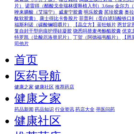
片）
诺雷得（醋酸戈舍瑞林缓释植入剂）3.6mg
金尔力（
唑来膦酸（艾瑞宁）
威麦宁胶囊
明乐胶囊
芪珍胶囊
奥拉
酞软胶囊）
康士得比卡鲁胺片
菲普利（蛋白琥珀酸铁口
福斯利诺（碳酸镧咀嚼片）
【晶立方】蓝牡蛎片
恩甘定
复自封干型疤痕护理硅凝胶
骁悉吗替麦考酚酯胶囊
优克
特罗凯（盐酸厄洛替尼片）
丁贺（阿德福韦酯片）
【恩
司他片
首页
医药导航
健康之家
健康社区
推荐药店
健康之家
药品新闻
药品知识
行业资讯
药店大全
寻医问药
健康社区