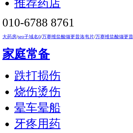
推荐药店
010-6788 8761
大药房
/
seo子域名0
/
万赛维盐酸缬更昔洛韦片
/
万赛维盐酸缬更
家庭常备
跌打损伤
烧伤烫伤
晕车晕船
牙疼用药