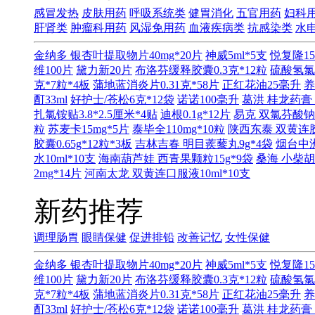
感冒发热
皮肤用药
呼吸系统类
健胃消化
五官用药
妇科
肝肾类
肿瘤科用药
风湿免用药
血液疾病类
抗感染类
水
金纳多 银杏叶提取物片40mg*20片
神威5ml*5支
悦复隆15
维100片
黛力新20片
布洛芬缓释胶囊0.3克*12粒
硫酸氢氯
克*7粒*4板
蒲地蓝消炎片0.31克*58片
正红花油25毫升
养
酊33ml
好护士/苍松6克*12袋
诺诺100毫升
葛洪 桂龙药膏 
扎氯铵贴3.8*2.5厘米*4贴
迪根0.1g*12片
易克 双氯芬酸钠缓
粒
苏麦卡15mg*5片
泰毕全110mg*10粒
陕西东泰 双黄连胶囊
胶囊0.65g*12粒*3板
吉林吉春 明目蒺藜丸9g*4袋
烟台中洲
水10ml*10支
海南葫芦娃 西青果颗粒15g*9袋
桑海 小柴胡
2mg*14片
河南太龙 双黄连口服液10ml*10支
新药推荐
调理肠胃
眼睛保健
促进排铅
改善记忆
女性保健
金纳多 银杏叶提取物片40mg*20片
神威5ml*5支
悦复隆15
维100片
黛力新20片
布洛芬缓释胶囊0.3克*12粒
硫酸氢氯
克*7粒*4板
蒲地蓝消炎片0.31克*58片
正红花油25毫升
养
酊33ml
好护士/苍松6克*12袋
诺诺100毫升
葛洪 桂龙药膏 