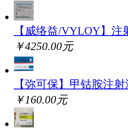
【威络益/VYLOY】注
￥4250.00元
【弥可保】甲钴胺注射
￥160.00元