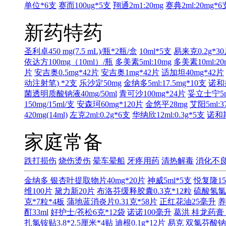
单位*6支
赛而100ug*5支
翔通2m1:20mg
赛典2ml:20mg*6
新药特药
圣利卓450 mg(7.5 mL)/瓶*2瓶/盒
10ml*5支
易来克0.2g*3
依达方100mg（10ml）/瓶
多美素5ml:10mg
多美素10ml:20
片
安吉奥0.5mg*42片
安吉奥1mg*42片
适加坦40mg*42片
动注射笔) *2支
乐沙定50mg
金纳多5ml:17.5mg*10支
诺和益
菌透明质酸钠液40mg/50ml
青可沙100mg*24片
妥立士宁5ml
150mg/15ml/支
安森珂60mg*120片
金悠平28mg
艾阳5ml:3
420mg(14ml)
左克2ml:0.2g*6支
华纳欣12ml:0.3g*5支
诺和期
家庭常备
跌打损伤
烧伤烫伤
晕车晕船
牙疼用药
清热解毒
消化不
金纳多 银杏叶提取物片40mg*20片
神威5ml*5支
悦复隆15
维100片
黛力新20片
布洛芬缓释胶囊0.3克*12粒
硫酸氢氯
克*7粒*4板
蒲地蓝消炎片0.31克*58片
正红花油25毫升
养
酊33ml
好护士/苍松6克*12袋
诺诺100毫升
葛洪 桂龙药膏 
扎氯铵贴3.8*2.5厘米*4贴
迪根0.1g*12片
易克 双氯芬酸钠缓