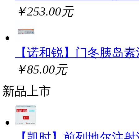
￥253.00元
【诺和锐】门冬胰岛素
￥85.00元
新品上市
【凯时】前列地尔注射