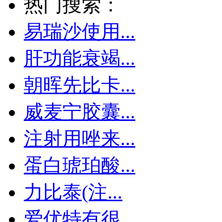
热门搜索：
易瑞沙使用...
肝功能衰竭...
朝晖先比卡...
威麦宁胶囊...
注射用唑来...
蛋白琥珀酸...
力比泰(注...
爱优特有很...