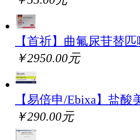
【首祈】曲氟尿苷替匹
￥2950.00元
【易倍申/Ebixa】盐酸
￥290.00元