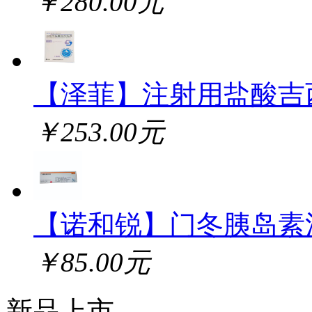
￥280.00元
【泽菲】注射用盐酸吉
￥253.00元
【诺和锐】门冬胰岛素
￥85.00元
新品上市