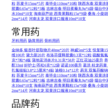
粒
苏麦卡15mg*5片
泰毕全110mg*10粒
陕西东泰 双黄连胶囊
胶囊0.65g*12粒*3板
吉林吉春 明目蒺藜丸9g*4袋
烟台中洲
水10ml*10支
海南葫芦娃 西青果颗粒15g*9袋
桑海 小柴胡
2mg*14片
河南太龙 双黄连口服液10ml*10支
常用药
牙科用药
肠胃用药
骨科用药
金纳多 银杏叶提取物片40mg*20片
神威5ml*5支
悦复隆15
维100片
黛力新20片
布洛芬缓释胶囊0.3克*12粒
硫酸氢氯
克*7粒*4板
蒲地蓝消炎片0.31克*58片
正红花油25毫升
养
酊33ml
好护士/苍松6克*12袋
诺诺100毫升
葛洪 桂龙药膏 
扎氯铵贴3.8*2.5厘米*4贴
迪根0.1g*12片
易克 双氯芬酸钠缓
粒
苏麦卡15mg*5片
泰毕全110mg*10粒
陕西东泰 双黄连胶囊
胶囊0.65g*12粒*3板
吉林吉春 明目蒺藜丸9g*4袋
烟台中洲
水10ml*10支
海南葫芦娃 西青果颗粒15g*9袋
桑海 小柴胡
2mg*14片
河南太龙 双黄连口服液10ml*10支
品牌药