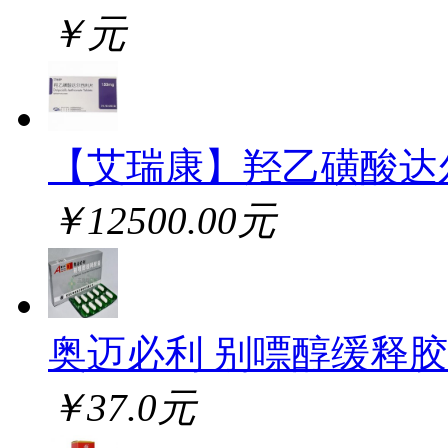
￥元
【艾瑞康】羟乙磺酸达
￥12500.00元
奥迈必利 别嘌醇缓释
￥37.0元