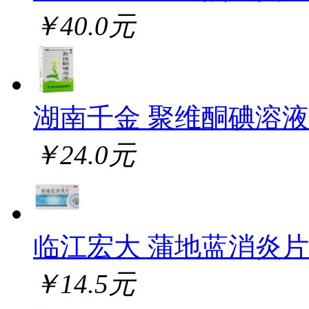
￥40.0元
湖南千金 聚维酮碘溶液
￥24.0元
临江宏大 蒲地蓝消炎片
￥14.5元