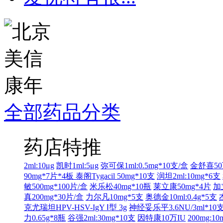
全部药品分类
药店特推
2ml:10μg
凯时1ml:5μg
弥可保1ml:0.5mg*10支/盒
金舒喜50
90mg*7片*4板
泰阁Tygacil 50mg*10支
润坦2ml:10mg*6支
敏500mg*100片/盒
米乐松40mg*10瓶
莱立康50mg*4片
加
真200mg*30片/盒
力尔凡10mg*5支
奥德金10ml:0.4g*5支
克尤瑞坦HPV-HSV-IgY Ⅰ型 3g
神经妥乐平3.6NU/3ml*10
力0.65g*8瓶
谷强2ml:30mg*10支
因特康10万IU
200mg:1