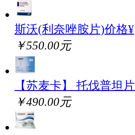
斯沃(利奈唑胺片)价格¥
￥550.00元
【苏麦卡】 托伐普坦片
￥490.00元