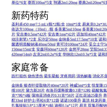
单位*6支
赛而100ug*5支
翔通2m1:20mg
赛典2ml:20mg*6
新药特药
圣利卓450 mg(7.5 mL)/瓶*2瓶/盒
10ml*5支
易来克0.2g*3
依达方100mg（10ml）/瓶
多美素5ml:10mg
多美素10ml:20
片
安吉奥0.5mg*42片
安吉奥1mg*42片
适加坦40mg*42片
动注射笔) *2支
乐沙定50mg
金纳多5ml:17.5mg*10支
诺和益
菌透明质酸钠液40mg/50ml
青可沙100mg*24片
妥立士宁5ml
150mg/15ml/支
安森珂60mg*120片
金悠平28mg
艾阳5ml:3
420mg(14ml)
左克2ml:0.2g*6支
华纳欣12ml:0.3g*5支
诺和期
家庭常备
跌打损伤
烧伤烫伤
晕车晕船
牙疼用药
清热解毒
消化不
金纳多 银杏叶提取物片40mg*20片
神威5ml*5支
悦复隆15
维100片
黛力新20片
布洛芬缓释胶囊0.3克*12粒
硫酸氢氯
克*7粒*4板
蒲地蓝消炎片0.31克*58片
正红花油25毫升
养
酊33ml
好护士/苍松6克*12袋
诺诺100毫升
葛洪 桂龙药膏 
扎氯铵贴3.8*2.5厘米*4贴
迪根0.1g*12片
易克 双氯芬酸钠缓