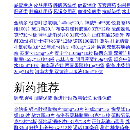
感冒发热
皮肤用药
呼吸系统类
健胃消化
五官用药
妇科
肝肾类
肿瘤科用药
风湿免用药
血液疾病类
抗感染类
水
金纳多 银杏叶提取物片40mg*20片
神威5ml*5支
悦复隆15
维100片
黛力新20片
布洛芬缓释胶囊0.3克*12粒
硫酸氢氯
克*7粒*4板
蒲地蓝消炎片0.31克*58片
正红花油25毫升
养
酊33ml
好护士/苍松6克*12袋
诺诺100毫升
葛洪 桂龙药膏 
扎氯铵贴3.8*2.5厘米*4贴
迪根0.1g*12片
易克 双氯芬酸钠缓
粒
苏麦卡15mg*5片
泰毕全110mg*10粒
陕西东泰 双黄连胶囊
胶囊0.65g*12粒*3板
吉林吉春 明目蒺藜丸9g*4袋
烟台中洲
水10ml*10支
海南葫芦娃 西青果颗粒15g*9袋
桑海 小柴胡
2mg*14片
河南太龙 双黄连口服液10ml*10支
新药推荐
调理肠胃
眼睛保健
促进排铅
改善记忆
女性保健
金纳多 银杏叶提取物片40mg*20片
神威5ml*5支
悦复隆15
维100片
黛力新20片
布洛芬缓释胶囊0.3克*12粒
硫酸氢氯
克*7粒*4板
蒲地蓝消炎片0.31克*58片
正红花油25毫升
养
酊33ml
好护士/苍松6克*12袋
诺诺100毫升
葛洪 桂龙药膏 