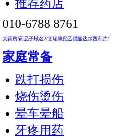
推荐药店
010-6788 8761
大药房
/
药品子域名2
/
艾瑞康羟乙磺酸达尔西利片
/
家庭常备
跌打损伤
烧伤烫伤
晕车晕船
牙疼用药