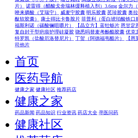
片）
诺雷得（醋酸戈舍瑞林缓释植入剂）3.6mg
金尔力（
唑来膦酸（艾瑞宁）
威麦宁胶囊
明乐胶囊
芪珍胶囊
奥拉
酞软胶囊）
康士得比卡鲁胺片
菲普利（蛋白琥珀酸铁口
福斯利诺（碳酸镧咀嚼片）
【晶立方】蓝牡蛎片
恩甘定
复自封干型疤痕护理硅凝胶
骁悉吗替麦考酚酯胶囊
优克
特罗凯（盐酸厄洛替尼片）
丁贺（阿德福韦酯片）
【恩
司他片
首页
医药导航
健康之家
健康社区
推荐药店
健康之家
药品新闻
药品知识
行业资讯
药店大全
寻医问药
健康社区