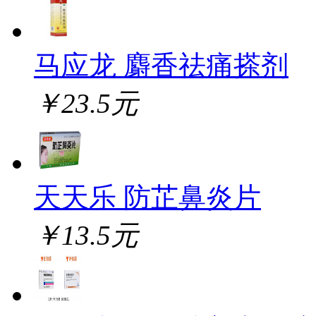
马应龙 麝香祛痛搽剂
￥23.5元
天天乐 防芷鼻炎片
￥13.5元