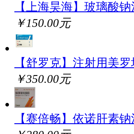
【上海昊海】玻璃酸钠
￥150.00元
【舒罗克】注射用美罗
￥350.00元
【赛倍畅】依诺肝素钠