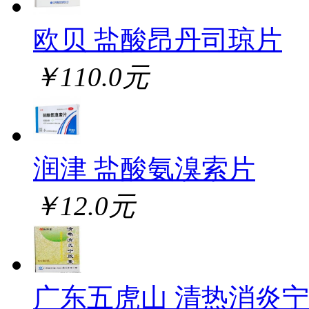
欧贝 盐酸昂丹司琼片
￥110.0元
润津 盐酸氨溴索片
￥12.0元
广东五虎山 清热消炎