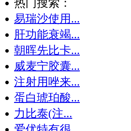
热门搜索：
易瑞沙使用...
肝功能衰竭...
朝晖先比卡...
威麦宁胶囊...
注射用唑来...
蛋白琥珀酸...
力比泰(注...
爱优特有很...