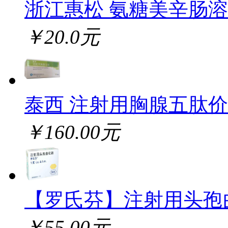
浙江惠松 氨糖美辛肠
￥20.0元
泰西 注射用胸腺五肽
￥160.00元
【罗氏芬】注射用头孢
￥55.00元