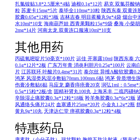
扎氯铵贴3.8*2.5厘米*4贴
迪根0.1g*12片
易克 双氯芬酸钠缓
粒
苏麦卡15mg*5片
泰毕全110mg*10粒
陕西东泰 双黄连胶囊
胶囊0.65g*12粒*3板
吉林吉春 明目蒺藜丸9g*4袋
烟台中洲
水10ml*10支
海南葫芦娃 西青果颗粒15g*9袋
桑海 小柴胡
2mg*14片
河南太龙 双黄连口服液10ml*10支
其他用药
丙硫氧嘧啶片50毫克*100片
运佳 开塞露10ml
陕西东泰 六味
0.1g*12片*2板
广东万年青 消炎利胆片0.25g*100片
云南白
片
江苏联环 叶酸片0.4mg*31片
泰尔丝 异维A酸软胶囊0.25
鸿茅 风湿类风湿冷敷贴70mm.100mm.6贴
鸿茅 骨质增生医用
伤膏冷敷贴6贴
马应龙 麝香痔疮膏20克
润弘1ml：0.5mg*
0.5g*15粒*2板/盒
固精补肾丸100丸
上海禾丰 二巯丙磺钠注射液
辛除湿止痛胶囊0.3g*12粒*18板
羚羊角胶囊0.3g*6s*2板
风通络头痛片24片
血塞通片25mg*20片
小金丸1.2g*2瓶
舒
黄丸9g*10丸
天津达仁堂 痹祺胶囊0.3g*12粒*4板
特惠药品
康素肽（小分子肽）
瑞甘颗粒
胸腺五肽注射液（预充式）1