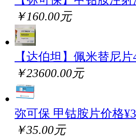
￥160.00元
【达伯坦】佩米替尼片
￥23600.00元
弥可保 甲钴胺片价格¥
￥35.00元