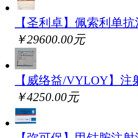
【圣利卓】佩索利单抗
￥29600.00元
【威络益/VYLOY】注
￥4250.00元
【弥可保】甲钴胺注射