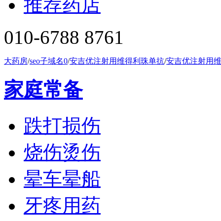
推荐药店
010-6788 8761
大药房
/
seo子域名0
/
安吉优注射用维得利珠单抗
/
安吉优注射用
家庭常备
跌打损伤
烧伤烫伤
晕车晕船
牙疼用药