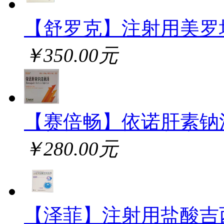
【舒罗克】注射用美罗
￥350.00元
【赛倍畅】依诺肝素钠
￥280.00元
【泽菲】注射用盐酸吉