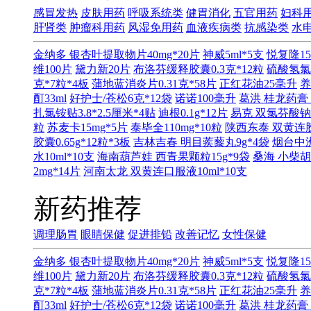
感冒发热
皮肤用药
呼吸系统类
健胃消化
五官用药
妇科
肝肾类
肿瘤科用药
风湿免用药
血液疾病类
抗感染类
水
金纳多 银杏叶提取物片40mg*20片
神威5ml*5支
悦复隆15
维100片
黛力新20片
布洛芬缓释胶囊0.3克*12粒
硫酸氢氯
克*7粒*4板
蒲地蓝消炎片0.31克*58片
正红花油25毫升
养
酊33ml
好护士/苍松6克*12袋
诺诺100毫升
葛洪 桂龙药膏 
扎氯铵贴3.8*2.5厘米*4贴
迪根0.1g*12片
易克 双氯芬酸钠缓
粒
苏麦卡15mg*5片
泰毕全110mg*10粒
陕西东泰 双黄连胶囊
胶囊0.65g*12粒*3板
吉林吉春 明目蒺藜丸9g*4袋
烟台中洲
水10ml*10支
海南葫芦娃 西青果颗粒15g*9袋
桑海 小柴胡
2mg*14片
河南太龙 双黄连口服液10ml*10支
新药推荐
调理肠胃
眼睛保健
促进排铅
改善记忆
女性保健
金纳多 银杏叶提取物片40mg*20片
神威5ml*5支
悦复隆15
维100片
黛力新20片
布洛芬缓释胶囊0.3克*12粒
硫酸氢氯
克*7粒*4板
蒲地蓝消炎片0.31克*58片
正红花油25毫升
养
酊33ml
好护士/苍松6克*12袋
诺诺100毫升
葛洪 桂龙药膏 