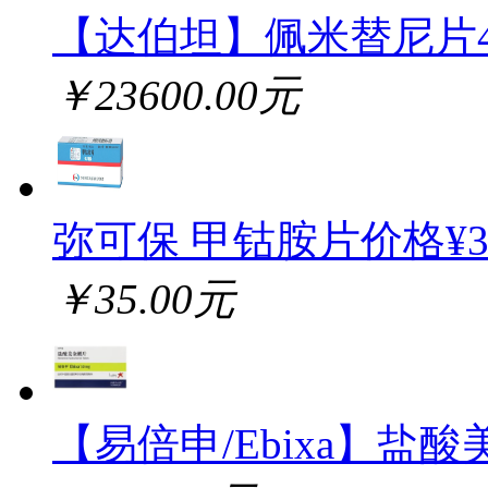
【达伯坦】佩米替尼片
￥23600.00元
弥可保 甲钴胺片价格¥
￥35.00元
【易倍申/Ebixa】盐酸