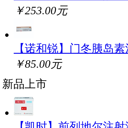
￥253.00元
【诺和锐】门冬胰岛素
￥85.00元
新品上市
【凯时】前列地尔注射