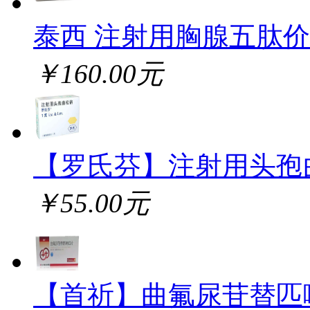
泰西 注射用胸腺五肽
￥160.00元
【罗氏芬】注射用头孢
￥55.00元
【首祈】曲氟尿苷替匹