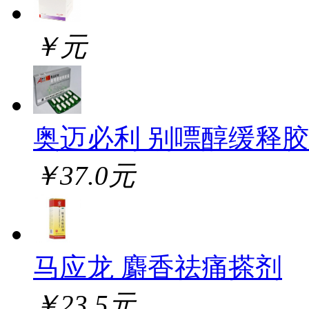
￥元
奥迈必利 别嘌醇缓释
￥37.0元
马应龙 麝香祛痛搽剂
￥23.5元