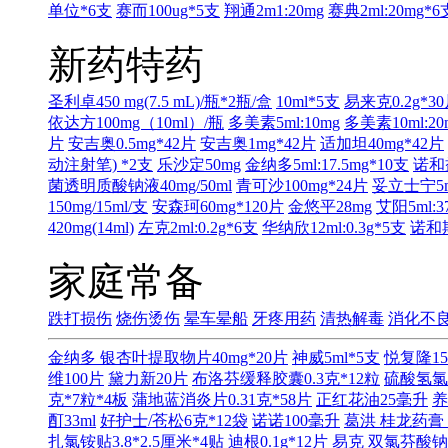
单位*6支
赛而100ug*5支
翔通2m1:20mg
赛典2ml:20mg*6
新药特药
圣利卓450 mg(7.5 mL)/瓶*2瓶/盒
10ml*5支
易来克0.2g*3
依达方100mg（10ml）/瓶
多美素5ml:10mg
多美素10ml:20
片
安吉奥0.5mg*42片
安吉奥1mg*42片
适加坦40mg*42片
动注射笔) *2支
乐沙定50mg
金纳多5ml:17.5mg*10支
诺和益
菌透明质酸钠液40mg/50ml
青可沙100mg*24片
妥立士宁5ml
150mg/15ml/支
安森珂60mg*120片
金悠平28mg
艾阳5ml:3
420mg(14ml)
左克2ml:0.2g*6支
华纳欣12ml:0.3g*5支
诺和期
家庭常备
跌打损伤
烧伤烫伤
晕车晕船
牙疼用药
清热解毒
消化不
金纳多 银杏叶提取物片40mg*20片
神威5ml*5支
悦复隆15
维100片
黛力新20片
布洛芬缓释胶囊0.3克*12粒
硫酸氢氯
克*7粒*4板
蒲地蓝消炎片0.31克*58片
正红花油25毫升
养
酊33ml
好护士/苍松6克*12袋
诺诺100毫升
葛洪 桂龙药膏 
扎氯铵贴3.8*2.5厘米*4贴
迪根0.1g*12片
易克 双氯芬酸钠缓