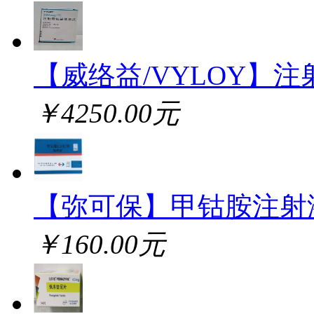
【威络益/VYLOY】注
￥4250.00元
【弥可保】甲钴胺注射
￥160.00元