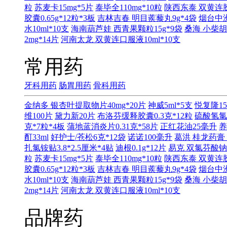
粒
苏麦卡15mg*5片
泰毕全110mg*10粒
陕西东泰 双黄连胶囊
胶囊0.65g*12粒*3板
吉林吉春 明目蒺藜丸9g*4袋
烟台中洲
水10ml*10支
海南葫芦娃 西青果颗粒15g*9袋
桑海 小柴胡
2mg*14片
河南太龙 双黄连口服液10ml*10支
常用药
牙科用药
肠胃用药
骨科用药
金纳多 银杏叶提取物片40mg*20片
神威5ml*5支
悦复隆15
维100片
黛力新20片
布洛芬缓释胶囊0.3克*12粒
硫酸氢氯
克*7粒*4板
蒲地蓝消炎片0.31克*58片
正红花油25毫升
养
酊33ml
好护士/苍松6克*12袋
诺诺100毫升
葛洪 桂龙药膏 
扎氯铵贴3.8*2.5厘米*4贴
迪根0.1g*12片
易克 双氯芬酸钠缓
粒
苏麦卡15mg*5片
泰毕全110mg*10粒
陕西东泰 双黄连胶囊
胶囊0.65g*12粒*3板
吉林吉春 明目蒺藜丸9g*4袋
烟台中洲
水10ml*10支
海南葫芦娃 西青果颗粒15g*9袋
桑海 小柴胡
2mg*14片
河南太龙 双黄连口服液10ml*10支
品牌药