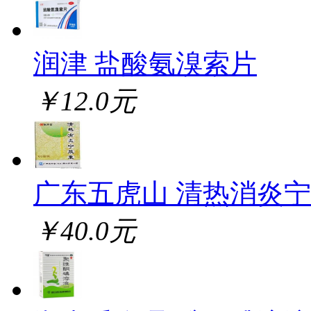
润津 盐酸氨溴索片
￥12.0元
广东五虎山 清热消炎
￥40.0元