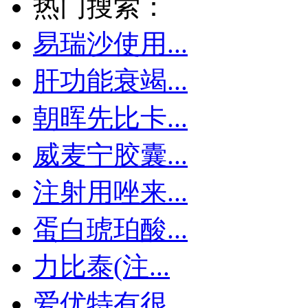
热门搜索：
易瑞沙使用...
肝功能衰竭...
朝晖先比卡...
威麦宁胶囊...
注射用唑来...
蛋白琥珀酸...
力比泰(注...
爱优特有很...