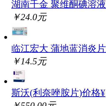
湖南千金 聚维酮碘溶液
￥24.0元
临江宏大 蒲地蓝消炎片
￥14.5元
斯沃(利奈唑胺片)价格¥
￥550.00元