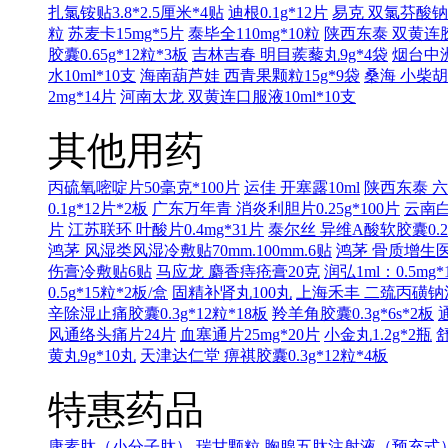
扎氯铵贴3.8*2.5厘米*4贴
迪根0.1g*12片
易克 双氯芬酸钠缓
粒
苏麦卡15mg*5片
泰毕全110mg*10粒
陕西东泰 双黄连胶囊
胶囊0.65g*12粒*3板
吉林吉春 明目蒺藜丸9g*4袋
烟台中洲
水10ml*10支
海南葫芦娃 西青果颗粒15g*9袋
桑海 小柴胡
2mg*14片
河南太龙 双黄连口服液10ml*10支
其他用药
丙硫氧嘧啶片50毫克*100片
运佳 开塞露10ml
陕西东泰 六味
0.1g*12片*2板
广东万年青 消炎利胆片0.25g*100片
云南白
片
江苏联环 叶酸片0.4mg*31片
泰尔丝 异维A酸软胶囊0.25
鸿茅 风湿类风湿冷敷贴70mm.100mm.6贴
鸿茅 骨质增生医用
伤膏冷敷贴6贴
马应龙 麝香痔疮膏20克
润弘1ml：0.5mg*
0.5g*15粒*2板/盒
固精补肾丸100丸
上海禾丰 二巯丙磺钠注射液
辛除湿止痛胶囊0.3g*12粒*18板
羚羊角胶囊0.3g*6s*2板
风通络头痛片24片
血塞通片25mg*20片
小金丸1.2g*2瓶
舒
黄丸9g*10丸
天津达仁堂 痹祺胶囊0.3g*12粒*4板
特惠药品
康素肽（小分子肽）
瑞甘颗粒
胸腺五肽注射液（预充式）1