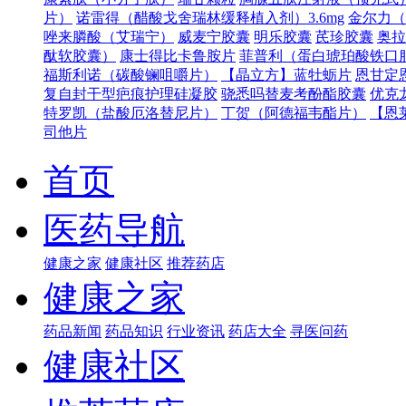
片）
诺雷得（醋酸戈舍瑞林缓释植入剂）3.6mg
金尔力（
唑来膦酸（艾瑞宁）
威麦宁胶囊
明乐胶囊
芪珍胶囊
奥拉
酞软胶囊）
康士得比卡鲁胺片
菲普利（蛋白琥珀酸铁口
福斯利诺（碳酸镧咀嚼片）
【晶立方】蓝牡蛎片
恩甘定
复自封干型疤痕护理硅凝胶
骁悉吗替麦考酚酯胶囊
优克
特罗凯（盐酸厄洛替尼片）
丁贺（阿德福韦酯片）
【恩
司他片
首页
医药导航
健康之家
健康社区
推荐药店
健康之家
药品新闻
药品知识
行业资讯
药店大全
寻医问药
健康社区