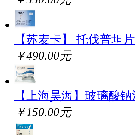
【苏麦卡】 托伐普坦片
￥490.00元
【上海昊海】玻璃酸钠
￥150.00元