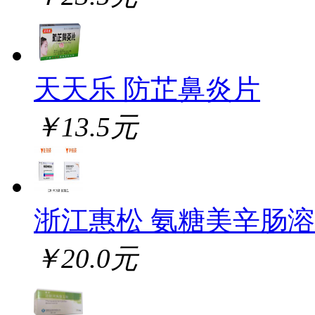
天天乐 防芷鼻炎片
￥13.5元
浙江惠松 氨糖美辛肠
￥20.0元