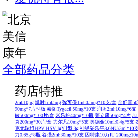
全部药品分类
药店特推
2ml:10μg
凯时1ml:5μg
弥可保1ml:0.5mg*10支/盒
金舒喜50
90mg*7片*4板
泰阁Tygacil 50mg*10支
润坦2ml:10mg*6支
敏500mg*100片/盒
米乐松40mg*10瓶
莱立康50mg*4片
加
真200mg*30片/盒
力尔凡10mg*5支
奥德金10ml:0.4g*5支
克尤瑞坦HPV-HSV-IgY Ⅰ型 3g
神经妥乐平3.6NU/3ml*10
力0.65g*8瓶
谷强2ml:30mg*10支
因特康10万IU
200mg:1