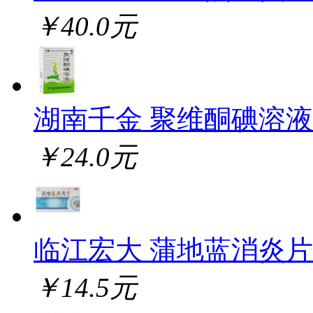
￥40.0元
湖南千金 聚维酮碘溶液
￥24.0元
临江宏大 蒲地蓝消炎片
￥14.5元