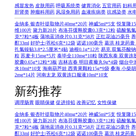
感冒发热
皮肤用药
呼吸系统类
健胃消化
五官用药
妇科
肝肾类
肿瘤科用药
风湿免用药
血液疾病类
抗感染类
水
金纳多 银杏叶提取物片40mg*20片
神威5ml*5支
悦复隆15
维100片
黛力新20片
布洛芬缓释胶囊0.3克*12粒
硫酸氢氯
克*7粒*4板
蒲地蓝消炎片0.31克*58片
正红花油25毫升
养
酊33ml
好护士/苍松6克*12袋
诺诺100毫升
葛洪 桂龙药膏 
扎氯铵贴3.8*2.5厘米*4贴
迪根0.1g*12片
易克 双氯芬酸钠缓
粒
苏麦卡15mg*5片
泰毕全110mg*10粒
陕西东泰 双黄连胶囊
胶囊0.65g*12粒*3板
吉林吉春 明目蒺藜丸9g*4袋
烟台中洲
水10ml*10支
海南葫芦娃 西青果颗粒15g*9袋
桑海 小柴胡
2mg*14片
河南太龙 双黄连口服液10ml*10支
新药推荐
调理肠胃
眼睛保健
促进排铅
改善记忆
女性保健
金纳多 银杏叶提取物片40mg*20片
神威5ml*5支
悦复隆15
维100片
黛力新20片
布洛芬缓释胶囊0.3克*12粒
硫酸氢氯
克*7粒*4板
蒲地蓝消炎片0.31克*58片
正红花油25毫升
养
酊33ml
好护士/苍松6克*12袋
诺诺100毫升
葛洪 桂龙药膏 