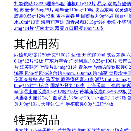
扎氯铵贴3.8*2.5厘米*4贴
迪根0.1g*12片
易克 双氯芬酸钠缓
粒
苏麦卡15mg*5片
泰毕全110mg*10粒
陕西东泰 双黄连胶囊
胶囊0.65g*12粒*3板
吉林吉春 明目蒺藜丸9g*4袋
烟台中洲
水10ml*10支
海南葫芦娃 西青果颗粒15g*9袋
桑海 小柴胡
2mg*14片
河南太龙 双黄连口服液10ml*10支
其他用药
丙硫氧嘧啶片50毫克*100片
运佳 开塞露10ml
陕西东泰 六味
0.1g*12片*2板
广东万年青 消炎利胆片0.25g*100片
云南白
片
江苏联环 叶酸片0.4mg*31片
泰尔丝 异维A酸软胶囊0.25
鸿茅 风湿类风湿冷敷贴70mm.100mm.6贴
鸿茅 骨质增生医用
伤膏冷敷贴6贴
马应龙 麝香痔疮膏20克
润弘1ml：0.5mg*
0.5g*15粒*2板/盒
固精补肾丸100丸
上海禾丰 二巯丙磺钠注射液
辛除湿止痛胶囊0.3g*12粒*18板
羚羊角胶囊0.3g*6s*2板
风通络头痛片24片
血塞通片25mg*20片
小金丸1.2g*2瓶
舒
黄丸9g*10丸
天津达仁堂 痹祺胶囊0.3g*12粒*4板
特惠药品
康素肽（小分子肽）
瑞甘颗粒
胸腺五肽注射液（预充式）1