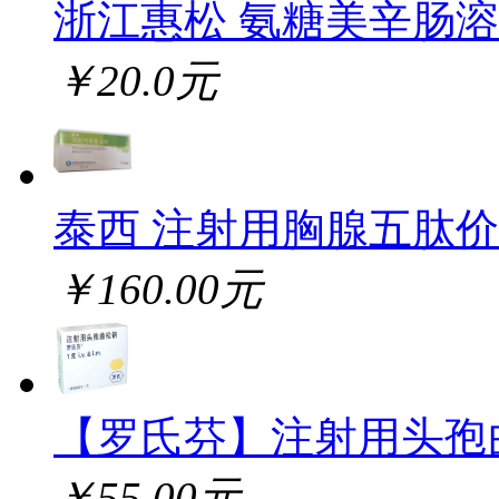
浙江惠松 氨糖美辛肠
￥20.0元
泰西 注射用胸腺五肽
￥160.00元
【罗氏芬】注射用头孢
￥55.00元