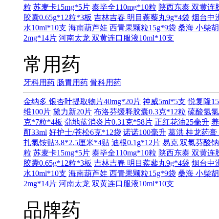
粒
苏麦卡15mg*5片
泰毕全110mg*10粒
陕西东泰 双黄连胶囊
胶囊0.65g*12粒*3板
吉林吉春 明目蒺藜丸9g*4袋
烟台中洲
水10ml*10支
海南葫芦娃 西青果颗粒15g*9袋
桑海 小柴胡
2mg*14片
河南太龙 双黄连口服液10ml*10支
常用药
牙科用药
肠胃用药
骨科用药
金纳多 银杏叶提取物片40mg*20片
神威5ml*5支
悦复隆15
维100片
黛力新20片
布洛芬缓释胶囊0.3克*12粒
硫酸氢氯
克*7粒*4板
蒲地蓝消炎片0.31克*58片
正红花油25毫升
养
酊33ml
好护士/苍松6克*12袋
诺诺100毫升
葛洪 桂龙药膏 
扎氯铵贴3.8*2.5厘米*4贴
迪根0.1g*12片
易克 双氯芬酸钠缓
粒
苏麦卡15mg*5片
泰毕全110mg*10粒
陕西东泰 双黄连胶囊
胶囊0.65g*12粒*3板
吉林吉春 明目蒺藜丸9g*4袋
烟台中洲
水10ml*10支
海南葫芦娃 西青果颗粒15g*9袋
桑海 小柴胡
2mg*14片
河南太龙 双黄连口服液10ml*10支
品牌药