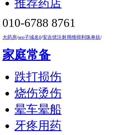
推荐药店
010-6788 8761
大药房
/
seo子域名0
/
安吉优注射用维得利珠单抗
/
家庭常备
跌打损伤
烧伤烫伤
晕车晕船
牙疼用药