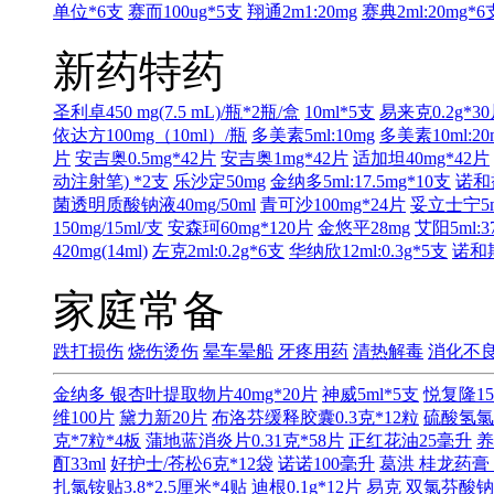
单位*6支
赛而100ug*5支
翔通2m1:20mg
赛典2ml:20mg*6
新药特药
圣利卓450 mg(7.5 mL)/瓶*2瓶/盒
10ml*5支
易来克0.2g*3
依达方100mg（10ml）/瓶
多美素5ml:10mg
多美素10ml:20
片
安吉奥0.5mg*42片
安吉奥1mg*42片
适加坦40mg*42片
动注射笔) *2支
乐沙定50mg
金纳多5ml:17.5mg*10支
诺和益
菌透明质酸钠液40mg/50ml
青可沙100mg*24片
妥立士宁5ml
150mg/15ml/支
安森珂60mg*120片
金悠平28mg
艾阳5ml:3
420mg(14ml)
左克2ml:0.2g*6支
华纳欣12ml:0.3g*5支
诺和期
家庭常备
跌打损伤
烧伤烫伤
晕车晕船
牙疼用药
清热解毒
消化不
金纳多 银杏叶提取物片40mg*20片
神威5ml*5支
悦复隆15
维100片
黛力新20片
布洛芬缓释胶囊0.3克*12粒
硫酸氢氯
克*7粒*4板
蒲地蓝消炎片0.31克*58片
正红花油25毫升
养
酊33ml
好护士/苍松6克*12袋
诺诺100毫升
葛洪 桂龙药膏 
扎氯铵贴3.8*2.5厘米*4贴
迪根0.1g*12片
易克 双氯芬酸钠缓