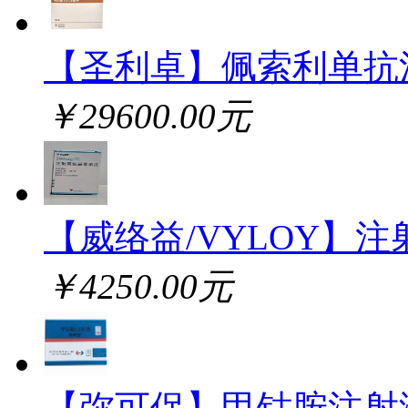
【圣利卓】佩索利单抗
￥29600.00元
【威络益/VYLOY】注
￥4250.00元
【弥可保】甲钴胺注射