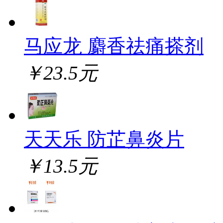
马应龙 麝香祛痛搽剂
￥23.5元
天天乐 防芷鼻炎片
￥13.5元