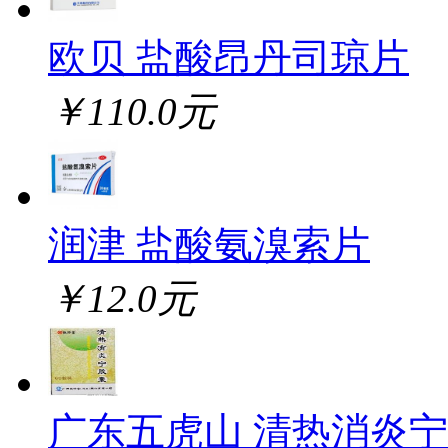
欧贝 盐酸昂丹司琼片
￥110.0元
润津 盐酸氨溴索片
￥12.0元
广东五虎山 清热消炎