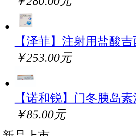
￥280.00元
【泽菲】注射用盐酸吉
￥253.00元
【诺和锐】门冬胰岛素
￥85.00元
新品上市