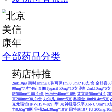
全部药品分类
药店特推
2ml:10μg
凯时1ml:5μg
弥可保1ml:0.5mg*10支/盒
金舒喜50
90mg*7片*4板
泰阁Tygacil 50mg*10支
润坦2ml:10mg*6支
敏500mg*100片/盒
米乐松40mg*10瓶
莱立康50mg*4片
加
真200mg*30片/盒
力尔凡10mg*5支
奥德金10ml:0.4g*5支
克尤瑞坦HPV-HSV-IgY Ⅰ型 3g
神经妥乐平3.6NU/3ml*10
力0.65g*8瓶
谷强2ml:30mg*10支
因特康10万IU
200mg:1