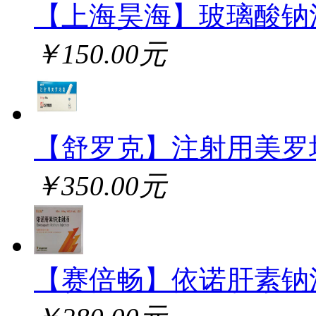
【上海昊海】玻璃酸钠
￥150.00元
【舒罗克】注射用美罗
￥350.00元
【赛倍畅】依诺肝素钠