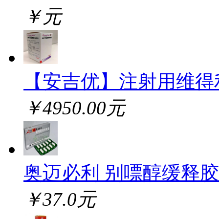
￥元
【安吉优】注射用维得
￥4950.00元
奥迈必利 别嘌醇缓释
￥37.0元