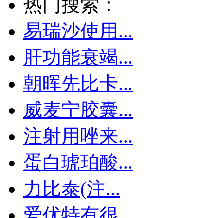
热门搜索：
易瑞沙使用...
肝功能衰竭...
朝晖先比卡...
威麦宁胶囊...
注射用唑来...
蛋白琥珀酸...
力比泰(注...
爱优特有很...