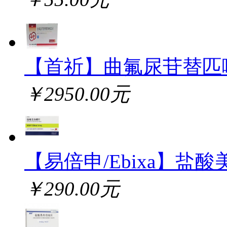
【首祈】曲氟尿苷替匹
￥2950.00元
【易倍申/Ebixa】盐酸
￥290.00元