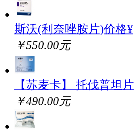
斯沃(利奈唑胺片)价格¥
￥550.00元
【苏麦卡】 托伐普坦片
￥490.00元