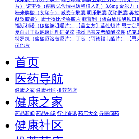
片）
诺雷得（醋酸戈舍瑞林缓释植入剂）3.6mg
金尔力（
唑来膦酸（艾瑞宁）
威麦宁胶囊
明乐胶囊
芪珍胶囊
奥拉
酞软胶囊）
康士得比卡鲁胺片
菲普利（蛋白琥珀酸铁口
福斯利诺（碳酸镧咀嚼片）
【晶立方】蓝牡蛎片
恩甘定
复自封干型疤痕护理硅凝胶
骁悉吗替麦考酚酯胶囊
优克
特罗凯（盐酸厄洛替尼片）
丁贺（阿德福韦酯片）
【恩
司他片
首页
医药导航
健康之家
健康社区
推荐药店
健康之家
药品新闻
药品知识
行业资讯
药店大全
寻医问药
健康社区