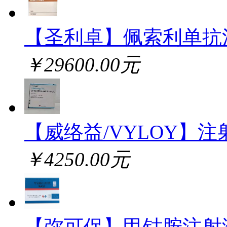
【圣利卓】佩索利单抗
￥29600.00元
【威络益/VYLOY】注
￥4250.00元
【弥可保】甲钴胺注射