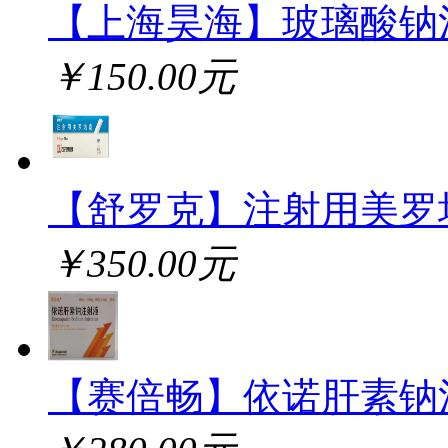
【上海昊海】玻璃酸钠
￥150.00元
【舒罗克】注射用美罗
￥350.00元
【赛倍畅】依诺肝素钠