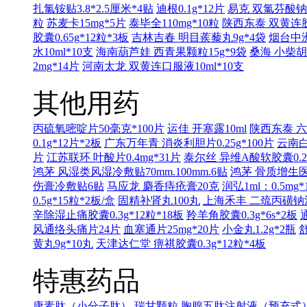
扎氯铵贴3.8*2.5厘米*4贴
迪根0.1g*12片
易克 双氯芬酸钠缓
粒
苏麦卡15mg*5片
泰毕全110mg*10粒
陕西东泰 双黄连胶囊
胶囊0.65g*12粒*3板
吉林吉春 明目蒺藜丸9g*4袋
烟台中洲
水10ml*10支
海南葫芦娃 西青果颗粒15g*9袋
桑海 小柴胡
2mg*14片
河南太龙 双黄连口服液10ml*10支
其他用药
丙硫氧嘧啶片50毫克*100片
运佳 开塞露10ml
陕西东泰 六味
0.1g*12片*2板
广东万年青 消炎利胆片0.25g*100片
云南白
片
江苏联环 叶酸片0.4mg*31片
泰尔丝 异维A酸软胶囊0.25
鸿茅 风湿类风湿冷敷贴70mm.100mm.6贴
鸿茅 骨质增生医用
伤膏冷敷贴6贴
马应龙 麝香痔疮膏20克
润弘1ml：0.5mg*
0.5g*15粒*2板/盒
固精补肾丸100丸
上海禾丰 二巯丙磺钠注射液
辛除湿止痛胶囊0.3g*12粒*18板
羚羊角胶囊0.3g*6s*2板
风通络头痛片24片
血塞通片25mg*20片
小金丸1.2g*2瓶
舒
黄丸9g*10丸
天津达仁堂 痹祺胶囊0.3g*12粒*4板
特惠药品
康素肽（小分子肽）
瑞甘颗粒
胸腺五肽注射液（预充式）1