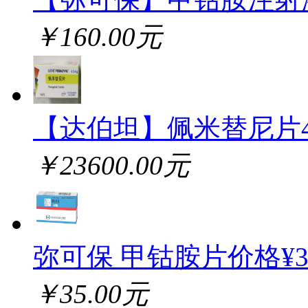
￥160.00元
【达伯坦】佩米替尼片
￥23600.00元
弥可保 甲钴胺片价格¥
￥35.00元