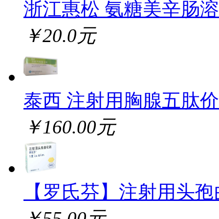
浙江惠松 氨糖美辛肠
￥20.0元
泰西 注射用胸腺五肽
￥160.00元
【罗氏芬】注射用头孢
￥55.00元