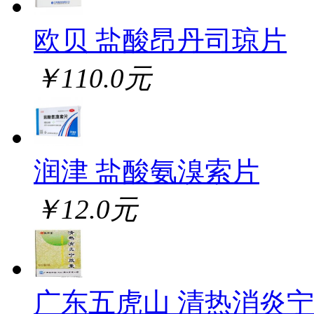
欧贝 盐酸昂丹司琼片
￥110.0元
润津 盐酸氨溴索片
￥12.0元
广东五虎山 清热消炎