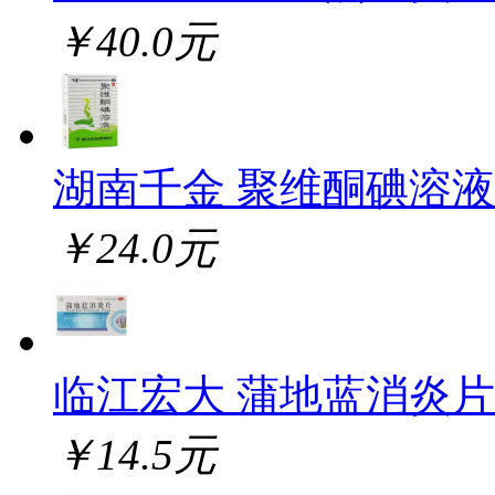
￥40.0元
湖南千金 聚维酮碘溶液
￥24.0元
临江宏大 蒲地蓝消炎片
￥14.5元