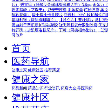
片）
诺雷得（醋酸戈舍瑞林缓释植入剂）3.6mg
金尔力（
唑来膦酸（艾瑞宁）
威麦宁胶囊
明乐胶囊
芪珍胶囊
奥拉
酞软胶囊）
康士得比卡鲁胺片
菲普利（蛋白琥珀酸铁口
福斯利诺（碳酸镧咀嚼片）
【晶立方】蓝牡蛎片
恩甘定
复自封干型疤痕护理硅凝胶
骁悉吗替麦考酚酯胶囊
优克
特罗凯（盐酸厄洛替尼片）
丁贺（阿德福韦酯片）
【恩
司他片
首页
医药导航
健康之家
健康社区
推荐药店
健康之家
药品新闻
药品知识
行业资讯
药店大全
寻医问药
健康社区