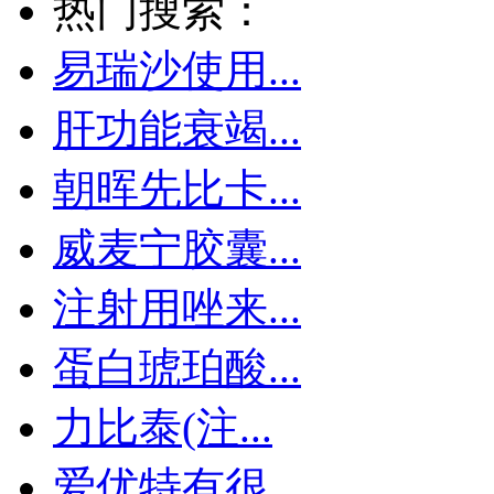
热门搜索：
易瑞沙使用...
肝功能衰竭...
朝晖先比卡...
威麦宁胶囊...
注射用唑来...
蛋白琥珀酸...
力比泰(注...
爱优特有很...