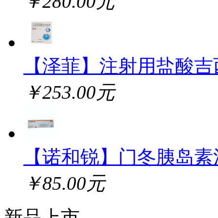
￥280.00元
【泽菲】注射用盐酸吉
￥253.00元
【诺和锐】门冬胰岛素
￥85.00元
新品上市