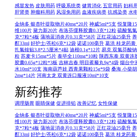
感冒发热
皮肤用药
呼吸系统类
健胃消化
五官用药
妇科
肝肾类
肿瘤科用药
风湿免用药
血液疾病类
抗感染类
水
金纳多 银杏叶提取物片40mg*20片
神威5ml*5支
悦复隆15
维100片
黛力新20片
布洛芬缓释胶囊0.3克*12粒
硫酸氢氯
克*7粒*4板
蒲地蓝消炎片0.31克*58片
正红花油25毫升
养
酊33ml
好护士/苍松6克*12袋
诺诺100毫升
葛洪 桂龙药膏 
扎氯铵贴3.8*2.5厘米*4贴
迪根0.1g*12片
易克 双氯芬酸钠缓
粒
苏麦卡15mg*5片
泰毕全110mg*10粒
陕西东泰 双黄连胶囊
胶囊0.65g*12粒*3板
吉林吉春 明目蒺藜丸9g*4袋
烟台中洲
水10ml*10支
海南葫芦娃 西青果颗粒15g*9袋
桑海 小柴胡
2mg*14片
河南太龙 双黄连口服液10ml*10支
新药推荐
调理肠胃
眼睛保健
促进排铅
改善记忆
女性保健
金纳多 银杏叶提取物片40mg*20片
神威5ml*5支
悦复隆15
维100片
黛力新20片
布洛芬缓释胶囊0.3克*12粒
硫酸氢氯
克*7粒*4板
蒲地蓝消炎片0.31克*58片
正红花油25毫升
养
酊33ml
好护士/苍松6克*12袋
诺诺100毫升
葛洪 桂龙药膏 