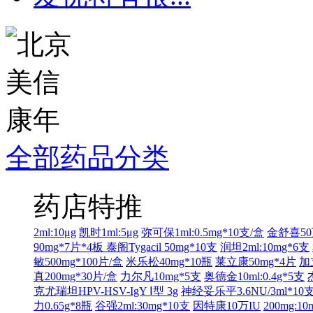
全部药品分类
药店特推
2ml:10μg
凯时1ml:5μg
弥可保1ml:0.5mg*10支/盒
金舒喜50
90mg*7片*4板
泰阁Tygacil 50mg*10支
润坦2ml:10mg*6支
敏500mg*100片/盒
米乐松40mg*10瓶
莱立康50mg*4片
加
真200mg*30片/盒
力尔凡10mg*5支
奥德金10ml:0.4g*5支
克尤瑞坦HPV-HSV-IgY Ⅰ型 3g
神经妥乐平3.6NU/3ml*10
力0.65g*8瓶
谷强2ml:30mg*10支
因特康10万IU
200mg:1