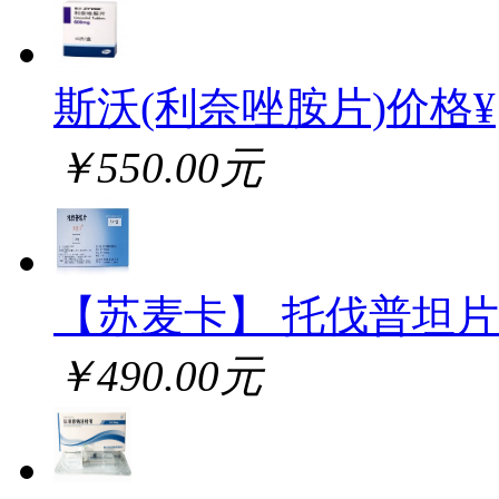
斯沃(利奈唑胺片)价格¥
￥550.00元
【苏麦卡】 托伐普坦片
￥490.00元