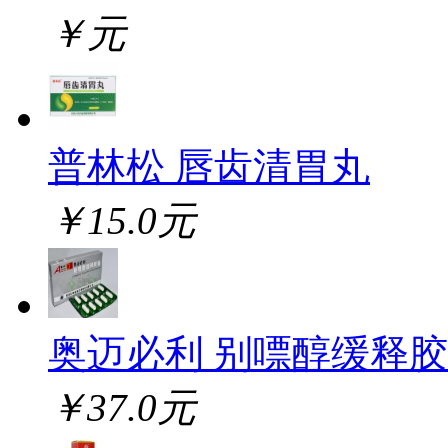
￥元
普林松 唇齿清胃丸
￥15.0元
奥迈必利 别嘌醇缓释
￥37.0元