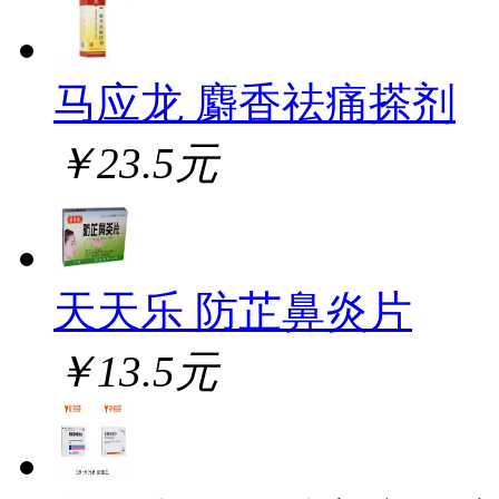
马应龙 麝香祛痛搽剂
￥23.5元
天天乐 防芷鼻炎片
￥13.5元