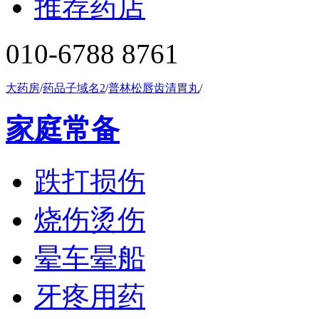
推荐药店
010-6788 8761
大药房
/
药品子域名2
/
普林松唇齿清胃丸
/
家庭常备
跌打损伤
烧伤烫伤
晕车晕船
牙疼用药