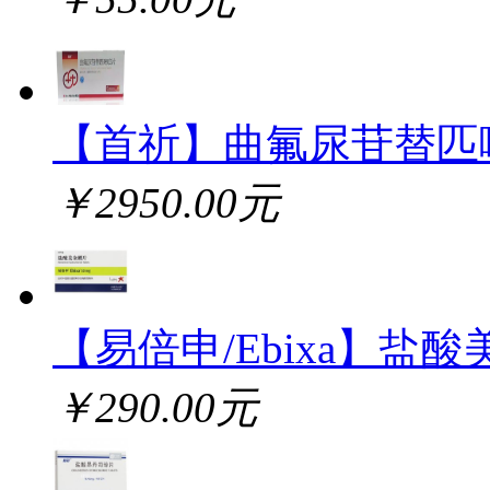
【首祈】曲氟尿苷替匹
￥2950.00元
【易倍申/Ebixa】盐酸
￥290.00元