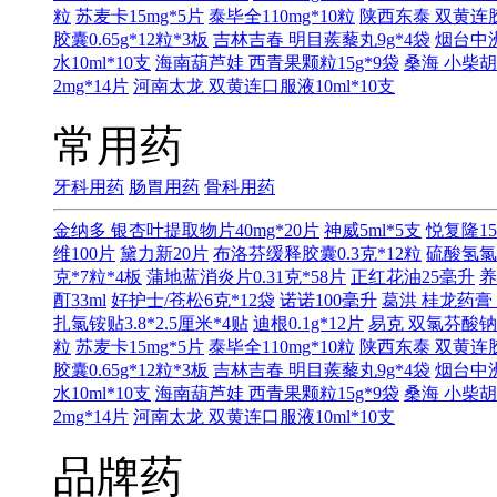
粒
苏麦卡15mg*5片
泰毕全110mg*10粒
陕西东泰 双黄连胶囊
胶囊0.65g*12粒*3板
吉林吉春 明目蒺藜丸9g*4袋
烟台中洲
水10ml*10支
海南葫芦娃 西青果颗粒15g*9袋
桑海 小柴胡
2mg*14片
河南太龙 双黄连口服液10ml*10支
常用药
牙科用药
肠胃用药
骨科用药
金纳多 银杏叶提取物片40mg*20片
神威5ml*5支
悦复隆15
维100片
黛力新20片
布洛芬缓释胶囊0.3克*12粒
硫酸氢氯
克*7粒*4板
蒲地蓝消炎片0.31克*58片
正红花油25毫升
养
酊33ml
好护士/苍松6克*12袋
诺诺100毫升
葛洪 桂龙药膏 
扎氯铵贴3.8*2.5厘米*4贴
迪根0.1g*12片
易克 双氯芬酸钠缓
粒
苏麦卡15mg*5片
泰毕全110mg*10粒
陕西东泰 双黄连胶囊
胶囊0.65g*12粒*3板
吉林吉春 明目蒺藜丸9g*4袋
烟台中洲
水10ml*10支
海南葫芦娃 西青果颗粒15g*9袋
桑海 小柴胡
2mg*14片
河南太龙 双黄连口服液10ml*10支
品牌药