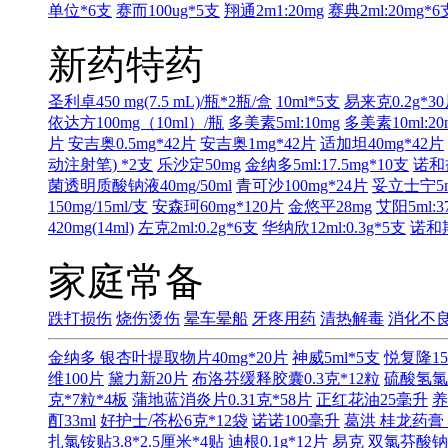
单位*6支
赛而100ug*5支
翔通2m1:20mg
赛典2ml:20mg*6
新药特药
圣利卓450 mg(7.5 mL)/瓶*2瓶/盒
10ml*5支
易来克0.2g*3
依达方100mg（10ml）/瓶
多美素5ml:10mg
多美素10ml:20
片
安吉奥0.5mg*42片
安吉奥1mg*42片
适加坦40mg*42片
动注射笔) *2支
乐沙定50mg
金纳多5ml:17.5mg*10支
诺和益
菌透明质酸钠液40mg/50ml
青可沙100mg*24片
妥立士宁5ml
150mg/15ml/支
安森珂60mg*120片
金悠平28mg
艾阳5ml:3
420mg(14ml)
左克2ml:0.2g*6支
华纳欣12ml:0.3g*5支
诺和期
家庭常备
跌打损伤
烧伤烫伤
晕车晕船
牙疼用药
清热解毒
消化不
金纳多 银杏叶提取物片40mg*20片
神威5ml*5支
悦复隆15
维100片
黛力新20片
布洛芬缓释胶囊0.3克*12粒
硫酸氢氯
克*7粒*4板
蒲地蓝消炎片0.31克*58片
正红花油25毫升
养
酊33ml
好护士/苍松6克*12袋
诺诺100毫升
葛洪 桂龙药膏 
扎氯铵贴3.8*2.5厘米*4贴
迪根0.1g*12片
易克 双氯芬酸钠缓