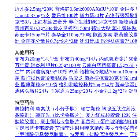
迈凡妥2.5mg*28粒
普洛静0.6ml:6000AXaIU*10支
金纳多 
1.5ml:0.375g*5支
爱乐维100片
黛力新20片
布洛芬缓释胶囊0
克*58片
正红花油25毫升
养心生脉颗粒14克*9袋
新峰药业 
贵州百灵0.3g*24s
骨友灵搽剂150ml
邦迪大贴 苯扎氯铵贴3.
苏麦卡15mg*5片
泰毕全110mg*10粒
陕西东泰 双黄连胶囊0.
洲 金莲花分散片0.7g*9片*2板
沈阳管城 伤湿祛痛膏7*10
其他用药
菲布力20mg*14片/盒
菲布力40mg*14片
丙硫氧嘧啶片50毫
万年青 消炎利胆片0.25g*100片
云南白药痔疮膏1.5g*6支
仁堂 内消瘰疬丸9g*10瓶
鸿茅 颈椎病冷敷贴70mm.100mm
茅 跌打损伤膏冷敷贴6贴
马应龙 麝香痔疮膏20克
润弘1ml
业 脂康颗粒8g*10袋
格列吡嗪控释片5mg*14片
薏辛除湿止痛
通络头痛片24片
血塞通片25mg*20片
小金丸1.2g*2瓶
舒筋
特惠药品
奥拉帕利
康素肽（小分子肽）
瑞甘颗粒
胸腺五肽注射液（
鼻喷剂）
朝晖先（比卡鲁胺片）
复方红豆杉胶囊 12粒
注
酞软胶囊）
康士得比卡鲁胺片
菲普利（蛋白琥珀酸铁口
甘定恩替卡韦胶囊
艾瑞宁注射用唑来膦酸
美罗华利妥昔单
（甲磺酸伊马替尼胶囊）
特罗凯（盐酸厄洛替尼片）
丁