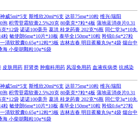
神威5ml*5支
斯维欣20ml*6支
达菲75mg*10粒
维兴/瑞阳
60泡
积雪苷霜软膏2.5%20克
80毫克*7粒*4板
蒲地蓝消炎片0.31
克*12袋
诺诺100毫升
葛洪 桂龙药膏 202克*6瓶
同仁堂3g*10丸
24粒
敏使朗6mg*10片*10板
泰毕全150mg*10粒
羚锐0.6g*27粒
一清软胶囊0.65g*12粒*3板
吉林吉春 明目蒺藜丸9g*4袋
烟台中
桑海 小柴胡颗粒10g*6袋
养
皮肤用药
肝肾类
肿瘤科用药
风湿免用药
血液疾病类
抗感染
神威5ml*5支
斯维欣20ml*6支
达菲75mg*10粒
维兴/瑞阳
60泡
积雪苷霜软膏2.5%20克
80毫克*7粒*4板
蒲地蓝消炎片0.31
克*12袋
诺诺100毫升
葛洪 桂龙药膏 202克*6瓶
同仁堂3g*10丸
24粒
敏使朗6mg*10片*10板
泰毕全150mg*10粒
羚锐0.6g*27粒
一清软胶囊0.65g*12粒*3板
吉林吉春 明目蒺藜丸9g*4袋
烟台中
桑海 小柴胡颗粒10g*6袋