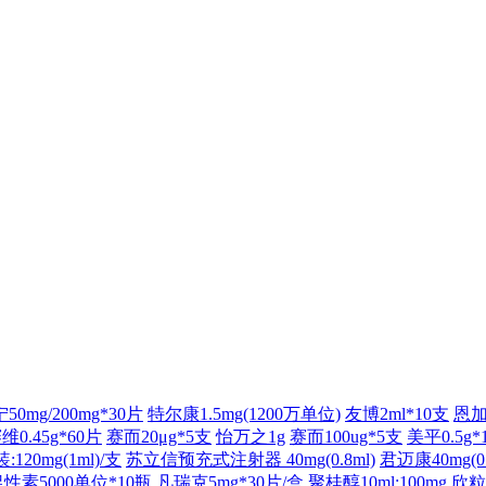
50mg/200mg*30片
特尔康1.5mg(1200万单位)
友博2ml*10支
恩加乐
维0.45g*60片
赛而20μg*5支
怡万之1g
赛而100ug*5支
美平0.5g*
0mg(1ml)/支
苏立信预充式注射器 40mg(0.8ml)
君迈康40mg(0.
性素5000单位*10瓶
凡瑞克5mg*30片/盒
聚桂醇10ml:100mg
欣粒