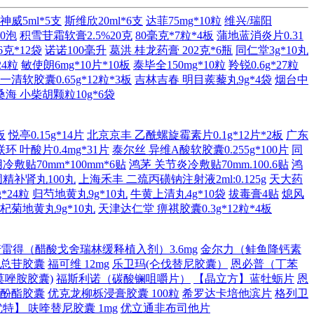
神威5ml*5支
斯维欣20ml*6支
达菲75mg*10粒
维兴/瑞阳
60泡
积雪苷霜软膏2.5%20克
80毫克*7粒*4板
蒲地蓝消炎片0.31
克*12袋
诺诺100毫升
葛洪 桂龙药膏 202克*6瓶
同仁堂3g*10丸
24粒
敏使朗6mg*10片*10板
泰毕全150mg*10粒
羚锐0.6g*27粒
一清软胶囊0.65g*12粒*3板
吉林吉春 明目蒺藜丸9g*4袋
烟台中
桑海 小柴胡颗粒10g*6袋
板
悦亭0.15g*14片
北京京丰 乙酰螺旋霉素片0.1g*12片*2板
广东
环 叶酸片0.4mg*31片
泰尔丝 异维A酸软胶囊0.255g*100片
同
敷贴70mm*100mm*6贴
鸿茅 关节炎冷敷贴70mm.100.6贴
鸿
固精补肾丸100丸
上海禾丰 二巯丙磺钠注射液2ml:0.125g
天大药
*24粒
归芍地黄丸9g*10丸
牛黄上清丸4g*10袋
拔毒膏4贴
熄风
杞菊地黄丸9g*10丸
天津达仁堂 痹祺胶囊0.3g*12粒*4板
诺雷得（醋酸戈舍瑞林缓释植入剂）3.6mg
金尔力（鲑鱼降钙素
总苷胶囊
福可维 12mg
乐卫玛(仑伐替尼胶囊）
恩必普（丁苯
莫唑胺胶囊)
福斯利诺（碳酸镧咀嚼片）
【晶立方】蓝牡蛎片
恩
酚酯胶囊
优克龙柳栎浸膏胶囊 100粒
希罗达卡培他滨片
格列卫
特】 呋喹替尼胶囊 1mg
优立通非布司他片