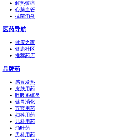
解热镇痛
心脑血管
抗菌消炎
医药导航
健康之家
健康社区
推荐药店
品牌药
感冒发热
皮肤用药
呼吸系统类
健胃消化
五官用药
妇科用药
儿科用药
涌吐药
男科用药