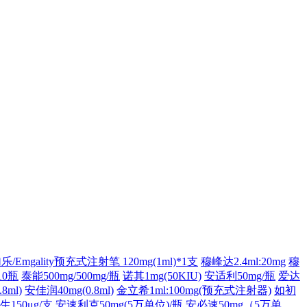
/Emgality预充式注射笔 120mg(1ml)*1支
穆峰达2.4ml:20mg
穆
10瓶
泰能500mg/500mg/瓶
诺其1mg(50KIU)
安适利50mg/瓶
爱达
8ml)
安佳润40mg(0.8ml)
金立希1ml:100mg(预充式注射器)
如初
生150μg/支
安速利克50mg(5万单位)/瓶
安必速50mg（5万单