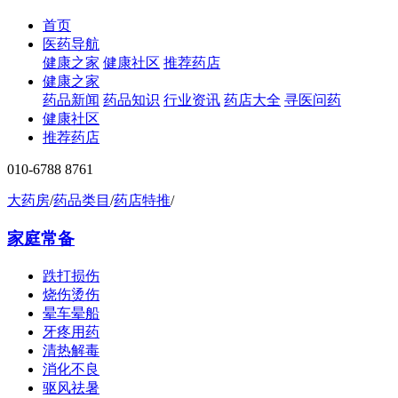
首页
医药导航
健康之家
健康社区
推荐药店
健康之家
药品新闻
药品知识
行业资讯
药店大全
寻医问药
健康社区
推荐药店
010-6788 8761
大药房
/
药品类目
/
药店特推
/
家庭常备
跌打损伤
烧伤烫伤
晕车晕船
牙疼用药
清热解毒
消化不良
驱风祛暑