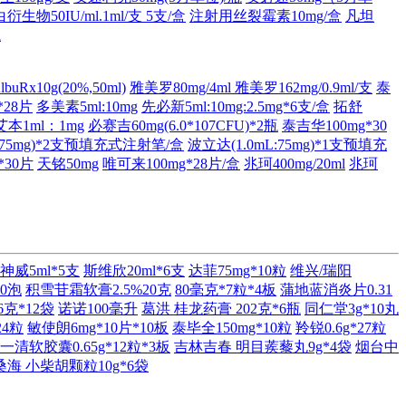
物50IU/ml.1ml/支 5支/盒
注射用丝裂霉素10mg/盒
凡坦
瓶
uRx10g(20%,50ml)
雅美罗80mg/4ml
雅美罗162mg/0.9ml/支
泰
*28片
多美素5ml:10mg
先必新5ml:10mg:2.5mg*6支/盒
拓舒
艾本1ml：1mg
必赛吉60mg(6.0*107CFU)*2瓶
泰吉华100mg*30
L:75mg)*2支预填充式注射笔/盒
波立达(1.0mL:75mg)*1支预填充
*30片
天铭50mg
唯可来100mg*28片/盒
兆珂400mg/20ml
兆珂
神威5ml*5支
斯维欣20ml*6支
达菲75mg*10粒
维兴/瑞阳
60泡
积雪苷霜软膏2.5%20克
80毫克*7粒*4板
蒲地蓝消炎片0.31
克*12袋
诺诺100毫升
葛洪 桂龙药膏 202克*6瓶
同仁堂3g*10丸
24粒
敏使朗6mg*10片*10板
泰毕全150mg*10粒
羚锐0.6g*27粒
一清软胶囊0.65g*12粒*3板
吉林吉春 明目蒺藜丸9g*4袋
烟台中
桑海 小柴胡颗粒10g*6袋