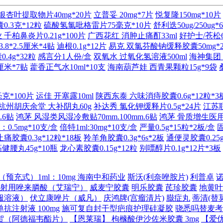
银杏叶提取物片40mg*20片
立普妥 20mg*7片
悦复隆150mg*10片
.3克*12粒
硫酸氢氯吡格雷片75毫克*10片
舒利迭50ug/250ug*
千柏鼻炎片0.21g*100片
广西花红 消肿止痛酊33ml
好护士/苍松6
8*2.5厘米*4贴
迪根0.1g*12片
易克 双氯芬酸钠缓释胶囊50mg*
4g*32粒
感言分1人份/盒
双氧水 过氧化氢溶液500ml
海神集团 
厘米*7贴
藿香正气水10ml*10支
海南葫芦娃 西青果颗粒15g*9袋
克*100片
运佳 开塞露10ml
陕西东泰 六味消痔胶囊0.6g*12粒*3
杭州胡庆余堂 大补阴丸60g
补达秀 氯化钾缓释片0.5g*24片
江苏联
.6贴
鸿茅 风湿类风湿冷敷贴70mm.100mm.6贴
鸿茅 骨质增生医用冷
：0.5mg*10支/盒
倍特1ml:30mg*10支/盒
严量0.5g*15粒*2板/盒
胶囊0.3g*12粒*18板
羚羊角胶囊0.3g*6s*2板
通便灵胶囊0.25g
健腰丸45g*10瓶
龙心素胶囊0.15g*12粒
别嘌醇片0.1g*12片*3板
预充式）1ml：10mg 海南中和药业
斯沃(利奈唑胺片)
利普卓
射用唑来膦酸（艾瑞宁）
威麦宁胶囊
明乐胶囊
芪珍胶囊
地黄叶
服溶液）
伏立康唑片（威凡）
庆鸿牌(宫瘤清片)
臌症丸
蒂清(替
抗注射液 100mg
施可复自封干型疤痕护理硅凝胶
骁悉吗替麦考
贺（阿德福韦酯片）
【恩莱瑞】 枸橼酸伊沙佐米胶囊 3mg
【爱优