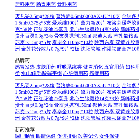
牙科用药
肠胃用药
骨科用药
迈凡妥2.5mg*28粒
普洛静0.6ml:6000AXaIU*10支
金纳多 
1.5ml:0.375g*5支
爱乐维100片
黛力新20片
布洛芬缓释胶囊0
克*58片
正红花油25毫升
养心生脉颗粒14克*9袋
新峰药业 
贵州百灵0.3g*24s
骨友灵搽剂150ml
邦迪大贴 苯扎氯铵贴3.
苏麦卡15mg*5片
泰毕全110mg*10粒
陕西东泰 双黄连胶囊0.
洲 金莲花分散片0.7g*9片*2板
沈阳管城 伤湿祛痛膏7*10
品牌药
感冒发热
皮肤用药
呼吸系统类
健胃消化
五官用药
妇科
类
水电解质/酸碱平衡
心脏病用药
癌症用药
迈凡妥2.5mg*28粒
普洛静0.6ml:6000AXaIU*10支
金纳多 
1.5ml:0.375g*5支
爱乐维100片
黛力新20片
布洛芬缓释胶囊0
克*58片
正红花油25毫升
养心生脉颗粒14克*9袋
新峰药业 
贵州百灵0.3g*24s
骨友灵搽剂150ml
邦迪大贴 苯扎氯铵贴3.
苏麦卡15mg*5片
泰毕全110mg*10粒
陕西东泰 双黄连胶囊0.
洲 金莲花分散片0.7g*9片*2板
沈阳管城 伤湿祛痛膏7*10
新药推荐
调理肠胃
眼睛保健
促进排铅
改善记忆
女性保健