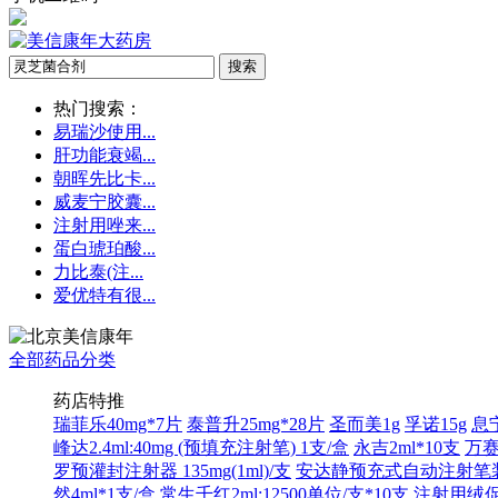
热门搜索：
易瑞沙使用...
肝功能衰竭...
朝晖先比卡...
威麦宁胶囊...
注射用唑来...
蛋白琥珀酸...
力比泰(注...
爱优特有很...
全部药品分类
药店特推
瑞菲乐40mg*7片
泰普升25mg*28片
圣而美1g
孚诺15g
息宁
峰达2.4ml:40mg (预填充注射笔) 1支/盒
永吉2ml*10支
万赛
罗预灌封注射器 135mg(1ml)/支
安达静预充式自动注射笔装:12
然4ml*1支/盒
常生千红2ml:12500单位/支*10支
注射用绒促