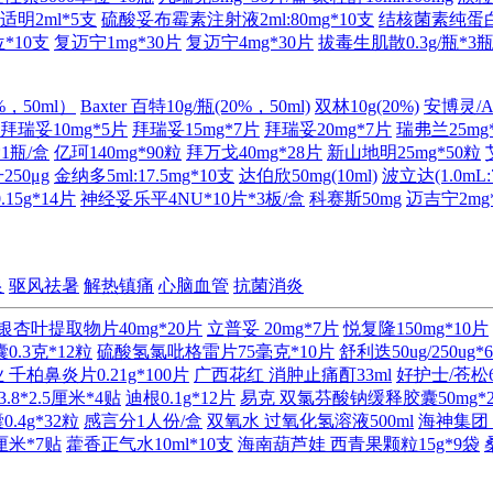
适明2ml*5支
硫酸妥布霉素注射液2ml:80mg*10支
结核菌素纯蛋白衍生
*10支
复迈宁1mg*30片
复迈宁4mg*30片
拔毒生肌散0.3g/瓶*3
%，50ml）
Baxter 百特10g/瓶(20%，50ml)
双林10g(20%)
安博灵/Alb
拜瑞妥10mg*5片
拜瑞妥15mg*7片
拜瑞妥20mg*7片
瑞弗兰25mg
*1瓶/盒
亿珂140mg*90粒
拜万戈40mg*28片
新山地明25mg*50粒
250μg
金纳多5ml:17.5mg*10支
达伯欣50mg(10ml)
波立达(1.0m
15g*14片
神经妥乐平4NU*10片*3板/盒
科赛斯50mg
迈吉宁2mg
良
驱风祛暑
解热镇痛
心脑血管
抗菌消炎
银杏叶提取物片40mg*20片
立普妥 20mg*7片
悦复隆150mg*10片
.3克*12粒
硫酸氢氯吡格雷片75毫克*10片
舒利迭50ug/250ug*
千柏鼻炎片0.21g*100片
广西花红 消肿止痛酊33ml
好护士/苍松6
8*2.5厘米*4贴
迪根0.1g*12片
易克 双氯芬酸钠缓释胶囊50mg*
4g*32粒
感言分1人份/盒
双氧水 过氧化氢溶液500ml
海神集团 
厘米*7贴
藿香正气水10ml*10支
海南葫芦娃 西青果颗粒15g*9袋