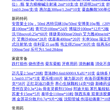
位）/瓶
复方樟柳碱注射液 2ml*10支/盒
舒适明2ml*5支
舒
1ml:0.2mg/支/盒
惠尔血300μg/1.2ml*10支
凝血酶散500单位
新药特药
安普莱士10g，50ml
杰特贝林10g/50ml
安博美10g/瓶（20
道100mg*5粒
青可沙100mg*24片
博瑞沙100mg*12片*2板
沃/Tibsovo0.25g*60片
择捷美600mg(20ml)
艾力雅40mg/ml
片
艾弗沙40mg*28片
优喜泰400mg*20片
卡净50mg
瑞立升
式注射笔/盒
倍利妥35 µg/瓶
韦立得25mg*30片/盒
纽再乐0.
100mg/5ml
乐可为1.5ml:284mg
家庭常备
跌打损伤
烧伤烫伤
晕车晕船
牙疼用药
清热解毒
消化不
迈凡妥2.5mg*28粒
普洛静0.6ml:6000AXaIU*10支
金纳多 
1.5ml:0.375g*5支
爱乐维100片
黛力新20片
布洛芬缓释胶囊0
克*58片
正红花油25毫升
养心生脉颗粒14克*9袋
新峰药业 
贵州百灵0.3g*24s
骨友灵搽剂150ml
邦迪大贴 苯扎氯铵贴3.
苏麦卡15mg*5片
泰毕全110mg*10粒
陕西东泰 双黄连胶囊0.
洲 金莲花分散片0.7g*9片*2板
沈阳管城 伤湿祛痛膏7*10
常用药