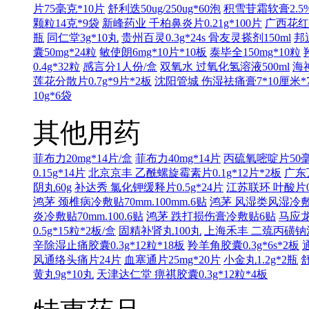
片75毫克*10片
舒利迭50ug/250ug*60泡
积雪苷霜软膏2.5%
颗粒14克*9袋
新峰药业 千柏鼻炎片0.21g*100片
广西花红
瓶
同仁堂3g*10丸
贵州百灵0.3g*24s
骨友灵搽剂150ml
邦
囊50mg*24粒
敏使朗6mg*10片*10板
泰毕全150mg*10粒
0.4g*32粒
感言分1人份/盒
双氧水 过氧化氢溶液500ml
海神
莲花分散片0.7g*9片*2板
沈阳管城 伤湿祛痛膏7*10厘米*
10g*6袋
其他用药
菲布力20mg*14片/盒
菲布力40mg*14片
丙硫氧嘧啶片50毫
0.15g*14片
北京京丰 乙酰螺旋霉素片0.1g*12片*2板
广东万
阴丸60g
补达秀 氯化钾缓释片0.5g*24片
江苏联环 叶酸片0.
鸿茅 颈椎病冷敷贴70mm.100mm.6贴
鸿茅 风湿类风湿冷敷贴7
炎冷敷贴70mm.100.6贴
鸿茅 跌打损伤膏冷敷贴6贴
马应龙
0.5g*15粒*2板/盒
固精补肾丸100丸
上海禾丰 二巯丙磺钠注射液
辛除湿止痛胶囊0.3g*12粒*18板
羚羊角胶囊0.3g*6s*2板
风通络头痛片24片
血塞通片25mg*20片
小金丸1.2g*2瓶
舒
黄丸9g*10丸
天津达仁堂 痹祺胶囊0.3g*12粒*4板