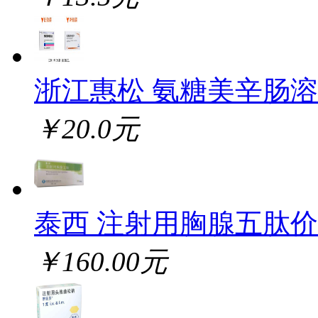
浙江惠松 氨糖美辛肠
￥20.0元
泰西 注射用胸腺五肽
￥160.00元