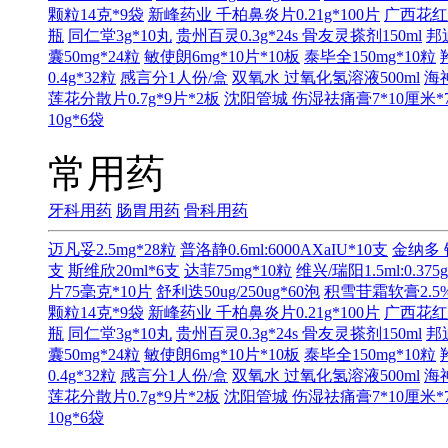
颗粒14克*9袋
新峰药业 千柏鼻炎片0.21g*100片
广西花红
瓶
同仁堂3g*10丸
贵州百灵0.3g*24s
骨友灵搽剂150ml
邦
囊50mg*24粒
敏使朗6mg*10片*10板
泰毕全150mg*10粒
0.4g*32粒
感言分1人份/盒
双氧水 过氧化氢溶液500ml
海神
莲花分散片0.7g*9片*2板
沈阳管城 伤湿祛痛膏7*10厘米*
10g*6袋
常用药
牙科用药
肠胃用药
骨科用药
迈凡妥2.5mg*28粒
普洛静0.6ml:6000AXaIU*10支
金纳多 
支
斯维欣20ml*6支
达菲75mg*10粒
维兴/瑞阳1.5ml:0.375
片75毫克*10片
舒利迭50ug/250ug*60泡
积雪苷霜软膏2.5%
颗粒14克*9袋
新峰药业 千柏鼻炎片0.21g*100片
广西花红
瓶
同仁堂3g*10丸
贵州百灵0.3g*24s
骨友灵搽剂150ml
邦
囊50mg*24粒
敏使朗6mg*10片*10板
泰毕全150mg*10粒
0.4g*32粒
感言分1人份/盒
双氧水 过氧化氢溶液500ml
海神
莲花分散片0.7g*9片*2板
沈阳管城 伤湿祛痛膏7*10厘米*
10g*6袋