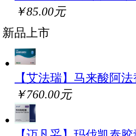
￥85.00元
新品上市
【艾法瑞】马来酸阿法
￥760.00元
【迈凡妥】玛伐凯泰胶