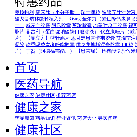
特惠药品
奥拉帕利
康素肽（小分子肽）
瑞甘颗粒
胸腺五肽注射液（
酸戈舍瑞林缓释植入剂）3.6mg
金尔力（鲑鱼降钙素鼻喷
宁）
威麦宁胶囊
明乐胶囊
芪珍胶囊
地黄叶总苷胶囊
福可
胺片
菲普利（蛋白琥珀酸铁口服溶液）
伏立康唑片（威
片）
【晶立方】蓝牡蛎片
恩甘定恩替卡韦胶囊
艾瑞宁注
凝胶
骁悉吗替麦考酚酯胶囊
优克龙柳栎浸膏胶囊 100粒
片）
丁贺（阿德福韦酯片）
【恩莱瑞】 枸橼酸伊沙佐米胶
首页
医药导航
健康之家
健康社区
推荐药店
健康之家
药品新闻
药品知识
行业资讯
药店大全
寻医问药
健康社区