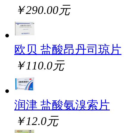
￥290.00元
欧贝 盐酸昂丹司琼片
￥110.0元
润津 盐酸氨溴索片
￥12.0元