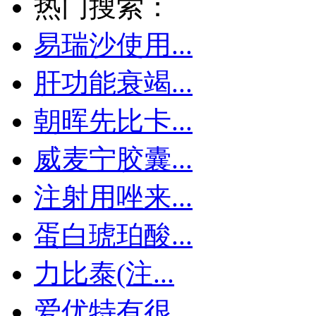
热门搜索：
易瑞沙使用...
肝功能衰竭...
朝晖先比卡...
威麦宁胶囊...
注射用唑来...
蛋白琥珀酸...
力比泰(注...
爱优特有很...