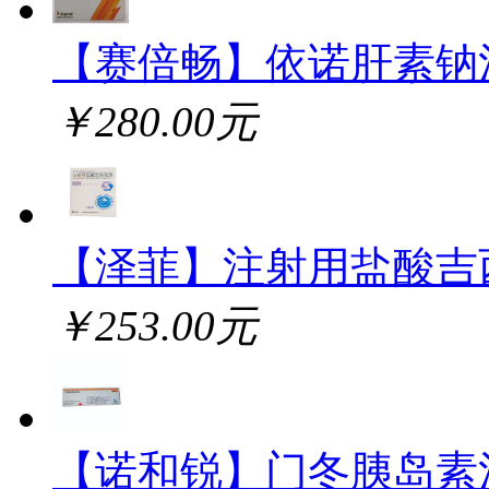
【赛倍畅】依诺肝素钠
￥280.00元
【泽菲】注射用盐酸吉
￥253.00元
【诺和锐】门冬胰岛素