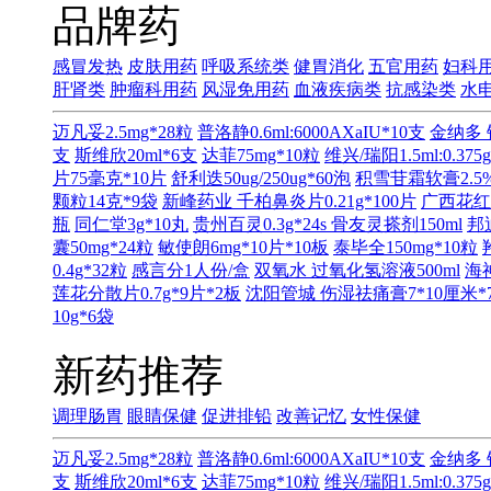
品牌药
感冒发热
皮肤用药
呼吸系统类
健胃消化
五官用药
妇科
肝肾类
肿瘤科用药
风湿免用药
血液疾病类
抗感染类
水
迈凡妥2.5mg*28粒
普洛静0.6ml:6000AXaIU*10支
金纳多 
支
斯维欣20ml*6支
达菲75mg*10粒
维兴/瑞阳1.5ml:0.375
片75毫克*10片
舒利迭50ug/250ug*60泡
积雪苷霜软膏2.5%
颗粒14克*9袋
新峰药业 千柏鼻炎片0.21g*100片
广西花红
瓶
同仁堂3g*10丸
贵州百灵0.3g*24s
骨友灵搽剂150ml
邦
囊50mg*24粒
敏使朗6mg*10片*10板
泰毕全150mg*10粒
0.4g*32粒
感言分1人份/盒
双氧水 过氧化氢溶液500ml
海神
莲花分散片0.7g*9片*2板
沈阳管城 伤湿祛痛膏7*10厘米*
10g*6袋
新药推荐
调理肠胃
眼睛保健
促进排铅
改善记忆
女性保健
迈凡妥2.5mg*28粒
普洛静0.6ml:6000AXaIU*10支
金纳多 
支
斯维欣20ml*6支
达菲75mg*10粒
维兴/瑞阳1.5ml:0.375