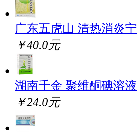
广东五虎山 清热消炎
￥40.0元
湖南千金 聚维酮碘溶液
￥24.0元