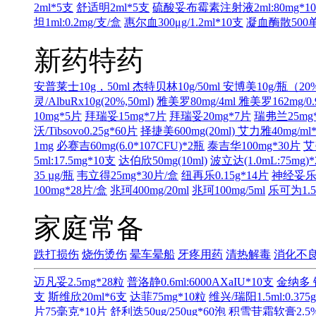
2ml*5支
舒适明2ml*5支
硫酸妥布霉素注射液2ml:80mg*1
坦1ml:0.2mg/支/盒
惠尔血300μg/1.2ml*10支
凝血酶散500单
新药特药
安普莱士10g，50ml
杰特贝林10g/50ml
安博美10g/瓶（20
灵/AlbuRx10g(20%,50ml)
雅美罗80mg/4ml
雅美罗162mg/0.
10mg*5片
拜瑞妥15mg*7片
拜瑞妥20mg*7片
瑞弗兰25mg
沃/Tibsovo0.25g*60片
择捷美600mg(20ml)
艾力雅40mg/ml
1mg
必赛吉60mg(6.0*107CFU)*2瓶
泰吉华100mg*30片
艾
5ml:17.5mg*10支
达伯欣50mg(10ml)
波立达(1.0mL:75m
35 µg/瓶
韦立得25mg*30片/盒
纽再乐0.15g*14片
神经妥乐平
100mg*28片/盒
兆珂400mg/20ml
兆珂100mg/5ml
乐可为1.5m
家庭常备
跌打损伤
烧伤烫伤
晕车晕船
牙疼用药
清热解毒
消化不
迈凡妥2.5mg*28粒
普洛静0.6ml:6000AXaIU*10支
金纳多 
支
斯维欣20ml*6支
达菲75mg*10粒
维兴/瑞阳1.5ml:0.375
片75毫克*10片
舒利迭50ug/250ug*60泡
积雪苷霜软膏2.5%