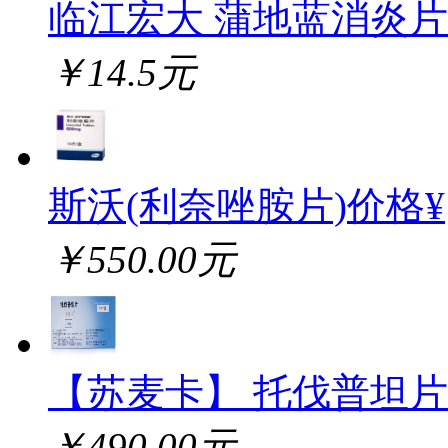
临江宏大 蒲地蓝消炎片
￥14.5元
斯沃(利奈唑胺片)价格¥
￥550.00元
【苏麦卡】 托伐普坦片
￥490.00元