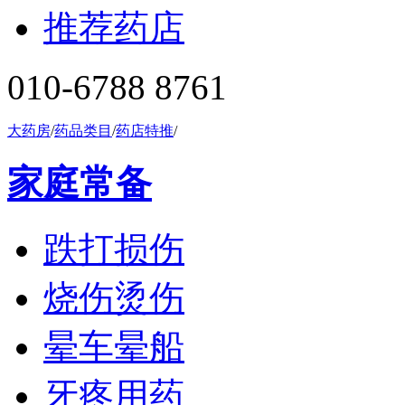
推荐药店
010-6788 8761
大药房
/
药品类目
/
药店特推
/
家庭常备
跌打损伤
烧伤烫伤
晕车晕船
牙疼用药