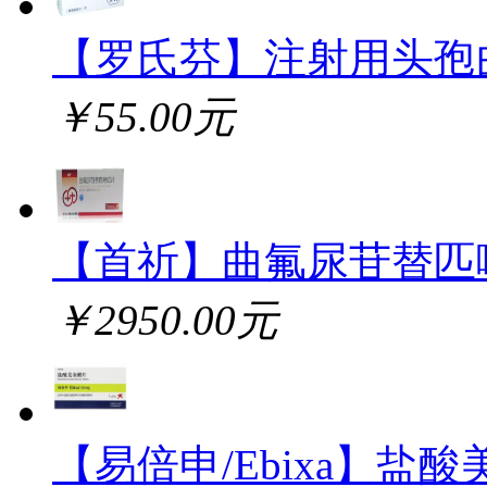
【罗氏芬】注射用头孢
￥55.00元
【首祈】曲氟尿苷替匹
￥2950.00元
【易倍申/Ebixa】盐酸