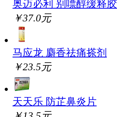
奥迈必利 别嘌醇缓释
￥37.0元
马应龙 麝香祛痛搽剂
￥23.5元
天天乐 防芷鼻炎片
￥13.5元