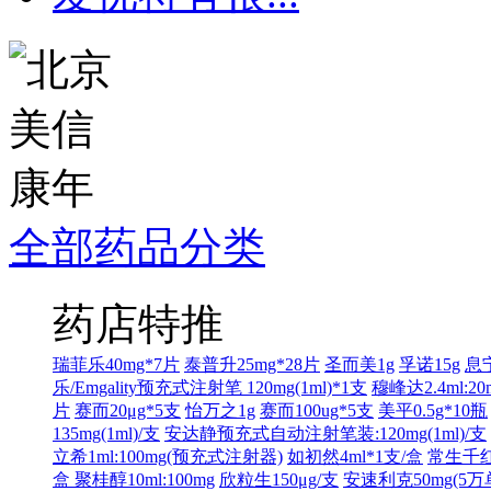
全部药品分类
药店特推
瑞菲乐40mg*7片
泰普升25mg*28片
圣而美1g
孚诺15g
息宁
乐/Emgality预充式注射笔 120mg(1ml)*1支
穆峰达2.4ml:20
片
赛而20μg*5支
怡万之1g
赛而100ug*5支
美平0.5g*10瓶
135mg(1ml)/支
安达静预充式自动注射笔装:120mg(1ml)/支
立希1ml:100mg(预充式注射器)
如初然4ml*1支/盒
常生千红2
盒
聚桂醇10ml:100mg
欣粒生150μg/支
安速利克50mg(5万