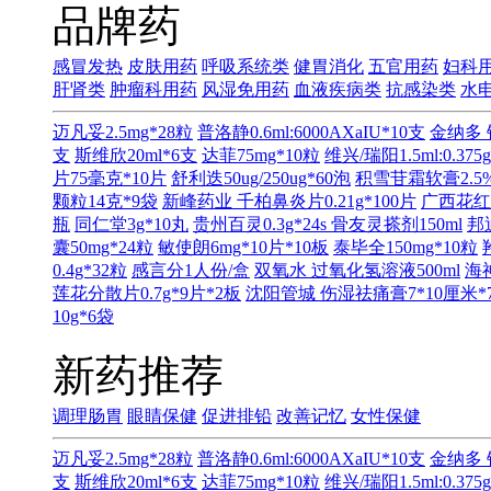
品牌药
感冒发热
皮肤用药
呼吸系统类
健胃消化
五官用药
妇科
肝肾类
肿瘤科用药
风湿免用药
血液疾病类
抗感染类
水
迈凡妥2.5mg*28粒
普洛静0.6ml:6000AXaIU*10支
金纳多 
支
斯维欣20ml*6支
达菲75mg*10粒
维兴/瑞阳1.5ml:0.375
片75毫克*10片
舒利迭50ug/250ug*60泡
积雪苷霜软膏2.5%
颗粒14克*9袋
新峰药业 千柏鼻炎片0.21g*100片
广西花红
瓶
同仁堂3g*10丸
贵州百灵0.3g*24s
骨友灵搽剂150ml
邦
囊50mg*24粒
敏使朗6mg*10片*10板
泰毕全150mg*10粒
0.4g*32粒
感言分1人份/盒
双氧水 过氧化氢溶液500ml
海神
莲花分散片0.7g*9片*2板
沈阳管城 伤湿祛痛膏7*10厘米*
10g*6袋
新药推荐
调理肠胃
眼睛保健
促进排铅
改善记忆
女性保健
迈凡妥2.5mg*28粒
普洛静0.6ml:6000AXaIU*10支
金纳多 
支
斯维欣20ml*6支
达菲75mg*10粒
维兴/瑞阳1.5ml:0.375