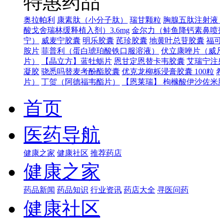
特惠药品
奥拉帕利
康素肽（小分子肽）
瑞甘颗粒
胸腺五肽注射液（
酸戈舍瑞林缓释植入剂）3.6mg
金尔力（鲑鱼降钙素鼻喷
宁）
威麦宁胶囊
明乐胶囊
芪珍胶囊
地黄叶总苷胶囊
福可
胺片
菲普利（蛋白琥珀酸铁口服溶液）
伏立康唑片（威
片）
【晶立方】蓝牡蛎片
恩甘定恩替卡韦胶囊
艾瑞宁注
凝胶
骁悉吗替麦考酚酯胶囊
优克龙柳栎浸膏胶囊 100粒
片）
丁贺（阿德福韦酯片）
【恩莱瑞】 枸橼酸伊沙佐米胶
首页
医药导航
健康之家
健康社区
推荐药店
健康之家
药品新闻
药品知识
行业资讯
药店大全
寻医问药
健康社区