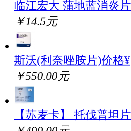
临江宏大 蒲地蓝消炎片
￥14.5元
斯沃(利奈唑胺片)价格¥
￥550.00元
【苏麦卡】 托伐普坦片
￥490.00元