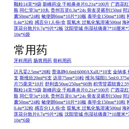
颗粒14克*9袋
新峰药业 千柏鼻炎片0.21g*100片
广西花红
瓶
同仁堂3g*10丸
贵州百灵0.3g*24s
骨友灵搽剂150ml
邦
囊50mg*24粒
敏使朗6mg*10片*10板
泰毕全150mg*10粒
0.4g*32粒
感言分1人份/盒
双氧水 过氧化氢溶液500ml
海神
莲花分散片0.7g*9片*2板
沈阳管城 伤湿祛痛膏7*10厘米*
10g*6袋
常用药
牙科用药
肠胃用药
骨科用药
迈凡妥2.5mg*28粒
普洛静0.6ml:6000AXaIU*10支
金纳多 
支
斯维欣20ml*6支
达菲75mg*10粒
维兴/瑞阳1.5ml:0.375
片75毫克*10片
舒利迭50ug/250ug*60泡
积雪苷霜软膏2.5%
颗粒14克*9袋
新峰药业 千柏鼻炎片0.21g*100片
广西花红
瓶
同仁堂3g*10丸
贵州百灵0.3g*24s
骨友灵搽剂150ml
邦
囊50mg*24粒
敏使朗6mg*10片*10板
泰毕全150mg*10粒
0.4g*32粒
感言分1人份/盒
双氧水 过氧化氢溶液500ml
海神
莲花分散片0.7g*9片*2板
沈阳管城 伤湿祛痛膏7*10厘米*
10g*6袋