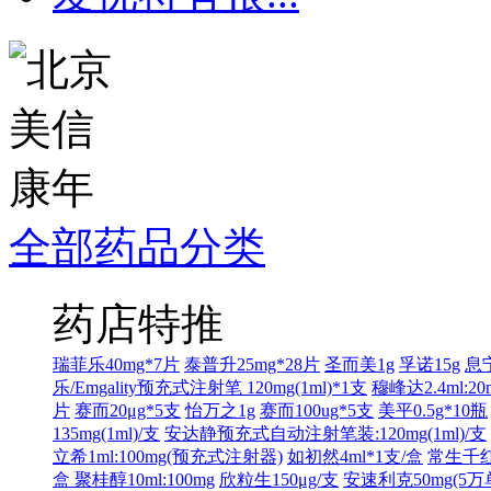
全部药品分类
药店特推
瑞菲乐40mg*7片
泰普升25mg*28片
圣而美1g
孚诺15g
息宁
乐/Emgality预充式注射笔 120mg(1ml)*1支
穆峰达2.4ml:20
片
赛而20μg*5支
怡万之1g
赛而100ug*5支
美平0.5g*10瓶
135mg(1ml)/支
安达静预充式自动注射笔装:120mg(1ml)/支
立希1ml:100mg(预充式注射器)
如初然4ml*1支/盒
常生千红2
盒
聚桂醇10ml:100mg
欣粒生150μg/支
安速利克50mg(5万