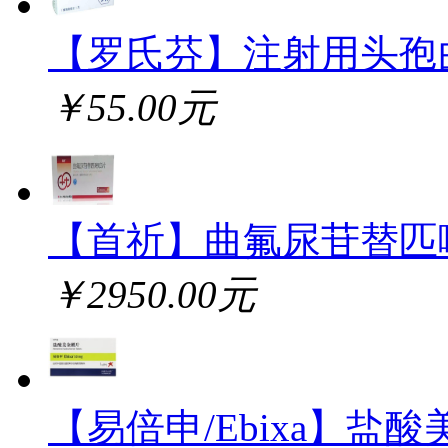
【罗氏芬】注射用头孢
￥55.00元
【首祈】曲氟尿苷替匹
￥2950.00元
【易倍申/Ebixa】盐酸