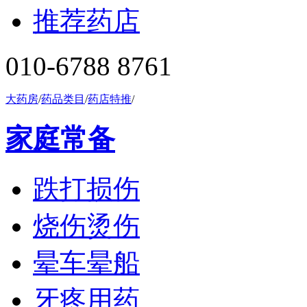
推荐药店
010-6788 8761
大药房
/
药品类目
/
药店特推
/
家庭常备
跌打损伤
烧伤烫伤
晕车晕船
牙疼用药