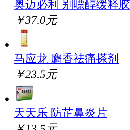
奥迈必利 别嘌醇缓释
￥37.0元
马应龙 麝香祛痛搽剂
￥23.5元
天天乐 防芷鼻炎片
￥13.5元