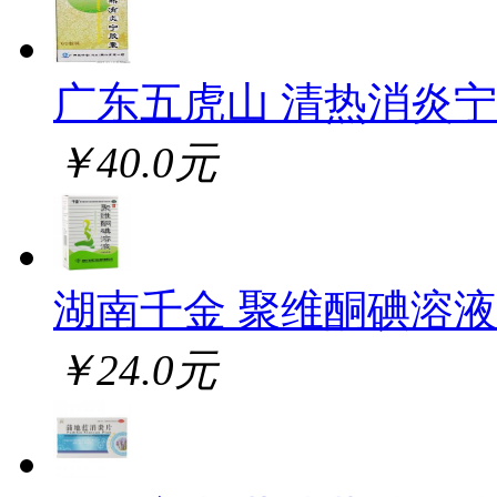
广东五虎山 清热消炎
￥40.0元
湖南千金 聚维酮碘溶液
￥24.0元