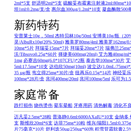
2ml*5支
舒适明2ml*5支
硫酸妥布霉素注射液2ml:80mg*1
坦1ml:0.2mg/支/盒
惠尔血300μg/1.2ml*10支
凝血酶散500单
新药特药
安普莱士10g，50ml
杰特贝林10g/50ml
安博美10g/瓶（20
灵/AlbuRx10g(20%,50ml)
雅美罗80mg/4ml
雅美罗162mg/0.
10mg*5片
拜瑞妥15mg*7片
拜瑞妥20mg*7片
瑞弗兰25mg
沃/Tibsovo0.25g*60片
择捷美600mg(20ml)
艾力雅40mg/ml
1mg
必赛吉60mg(6.0*107CFU)*2瓶
泰吉华100mg*30片
艾
5ml:17.5mg*10支
达伯欣50mg(10ml)
波立达(1.0mL:75m
35 µg/瓶
韦立得25mg*30片/盒
纽再乐0.15g*14片
神经妥乐平
100mg*28片/盒
兆珂400mg/20ml
兆珂100mg/5ml
乐可为1.5m
家庭常备
跌打损伤
烧伤烫伤
晕车晕船
牙疼用药
清热解毒
消化不
迈凡妥2.5mg*28粒
普洛静0.6ml:6000AXaIU*10支
金纳多 
支
斯维欣20ml*6支
达菲75mg*10粒
维兴/瑞阳1.5ml:0.375
片75毫克*10片
舒利迭50ug/250ug*60泡
积雪苷霜软膏2.5%