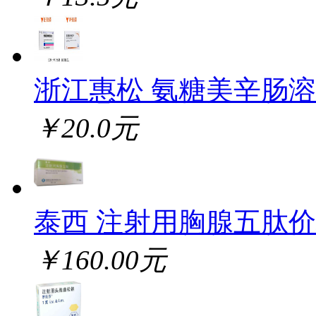
浙江惠松 氨糖美辛肠
￥20.0元
泰西 注射用胸腺五肽
￥160.00元