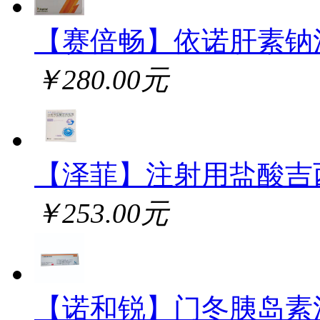
【赛倍畅】依诺肝素钠
￥280.00元
【泽菲】注射用盐酸吉
￥253.00元
【诺和锐】门冬胰岛素