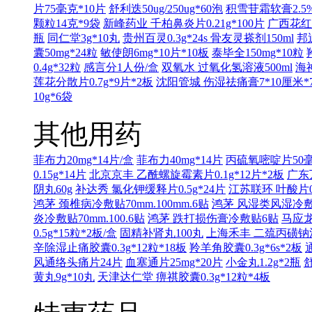
片75毫克*10片
舒利迭50ug/250ug*60泡
积雪苷霜软膏2.5%
颗粒14克*9袋
新峰药业 千柏鼻炎片0.21g*100片
广西花红
瓶
同仁堂3g*10丸
贵州百灵0.3g*24s
骨友灵搽剂150ml
邦
囊50mg*24粒
敏使朗6mg*10片*10板
泰毕全150mg*10粒
0.4g*32粒
感言分1人份/盒
双氧水 过氧化氢溶液500ml
海神
莲花分散片0.7g*9片*2板
沈阳管城 伤湿祛痛膏7*10厘米*
10g*6袋
其他用药
菲布力20mg*14片/盒
菲布力40mg*14片
丙硫氧嘧啶片50毫
0.15g*14片
北京京丰 乙酰螺旋霉素片0.1g*12片*2板
广东万
阴丸60g
补达秀 氯化钾缓释片0.5g*24片
江苏联环 叶酸片0.
鸿茅 颈椎病冷敷贴70mm.100mm.6贴
鸿茅 风湿类风湿冷敷贴7
炎冷敷贴70mm.100.6贴
鸿茅 跌打损伤膏冷敷贴6贴
马应龙
0.5g*15粒*2板/盒
固精补肾丸100丸
上海禾丰 二巯丙磺钠注射液
辛除湿止痛胶囊0.3g*12粒*18板
羚羊角胶囊0.3g*6s*2板
风通络头痛片24片
血塞通片25mg*20片
小金丸1.2g*2瓶
舒
黄丸9g*10丸
天津达仁堂 痹祺胶囊0.3g*12粒*4板