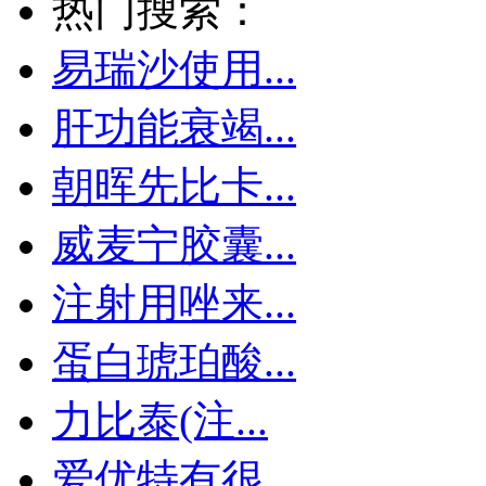
热门搜索：
易瑞沙使用...
肝功能衰竭...
朝晖先比卡...
威麦宁胶囊...
注射用唑来...
蛋白琥珀酸...
力比泰(注...
爱优特有很...