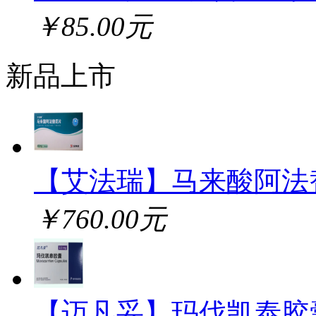
￥85.00元
新品上市
【艾法瑞】马来酸阿法
￥760.00元
【迈凡妥】玛伐凯泰胶