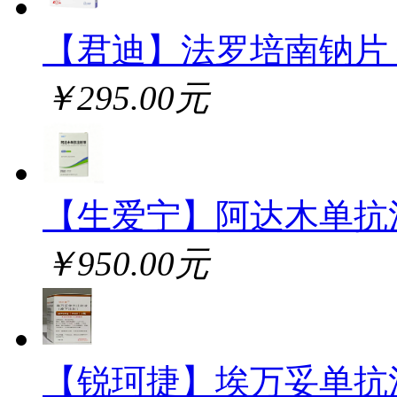
【君迪】法罗培南钠片
￥295.00元
【生爱宁】阿达木单抗
￥950.00元
【锐珂捷】埃万妥单抗