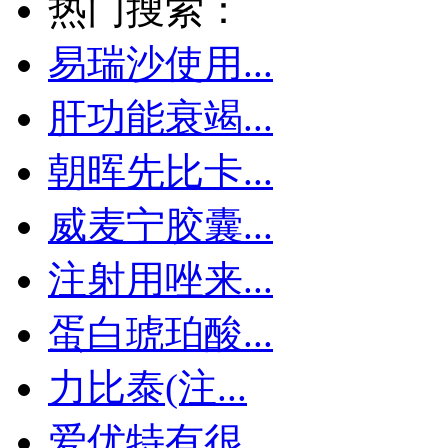
热门搜索：
易瑞沙使用...
肝功能衰竭...
朝晖先比卡...
威麦宁胶囊...
注射用唑来...
蛋白琥珀酸...
力比泰(注...
爱优特有很...