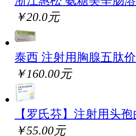
浙江惠松 氨糖美辛肠
￥20.0元
泰西 注射用胸腺五肽
￥160.00元
【罗氏芬】注射用头孢
￥55.00元