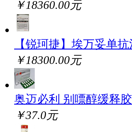
￥18360.00元
【锐珂捷】埃万妥单抗
￥18300.00元
奥迈必利 别嘌醇缓释
￥37.0元