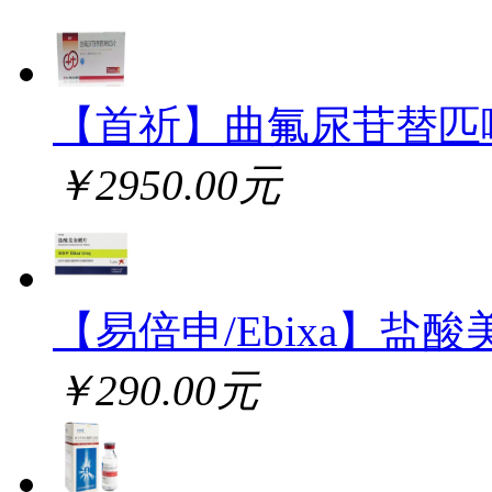
【首祈】曲氟尿苷替匹
￥2950.00元
【易倍申/Ebixa】盐酸
￥290.00元