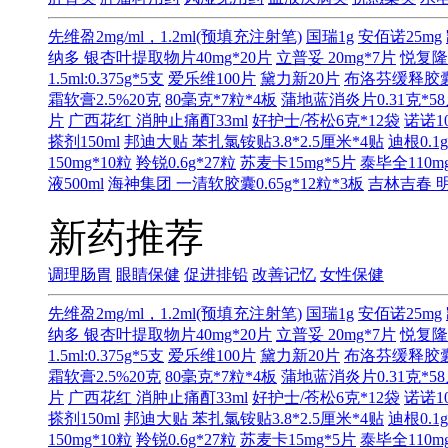
先维盈2mg/ml，1.2ml(预填充注射笔)
国瑞1g
安佰诺25mg
纳多 银杏叶提取物片40mg*20片
立普妥 20mg*7片
悦复隆1
1.5ml:0.375g*5支
爱乐维100片
黛力新20片
布洛芬缓释胶囊0
霜软膏2.5%20克
80毫克*7粒*4板
蒲地蓝消炎片0.31克*5
片
广西花红 消肿止痛酊33ml
好护士/苍松6克*12袋
诺诺1
搽剂150ml
邦迪大贴 苯扎氯铵贴3.8*2.5厘米*4贴
迪根0.1g
150mg*10粒
羚锐0.6g*27粒
苏麦卡15mg*5片
泰毕全110mg
液500ml
海神集团 一清软胶囊0.65g*12粒*3板
吉林吉春 明
新药推荐
调理肠胃
眼睛保健
促进排铅
改善记忆
女性保健
先维盈2mg/ml，1.2ml(预填充注射笔)
国瑞1g
安佰诺25mg
纳多 银杏叶提取物片40mg*20片
立普妥 20mg*7片
悦复隆1
1.5ml:0.375g*5支
爱乐维100片
黛力新20片
布洛芬缓释胶囊0
霜软膏2.5%20克
80毫克*7粒*4板
蒲地蓝消炎片0.31克*5
片
广西花红 消肿止痛酊33ml
好护士/苍松6克*12袋
诺诺1
搽剂150ml
邦迪大贴 苯扎氯铵贴3.8*2.5厘米*4贴
迪根0.1g
150mg*10粒
羚锐0.6g*27粒
苏麦卡15mg*5片
泰毕全110mg