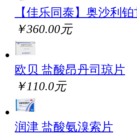
【佳乐同泰】奥沙利铂
￥360.00元
欧贝 盐酸昂丹司琼片
￥110.0元
润津 盐酸氨溴索片