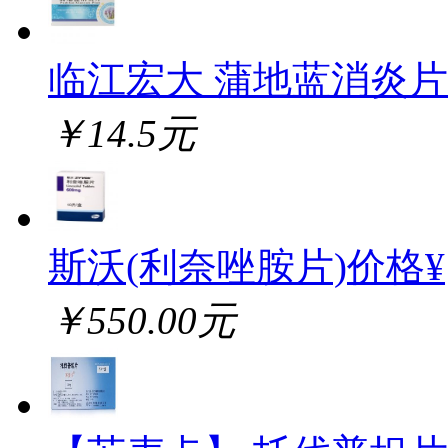
临江宏大 蒲地蓝消炎片
￥14.5元
斯沃(利奈唑胺片)价格¥
￥550.00元