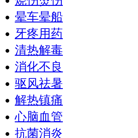
烧伤烫伤
晕车晕船
牙疼用药
清热解毒
消化不良
驱风祛暑
解热镇痛
心脑血管
抗菌消炎