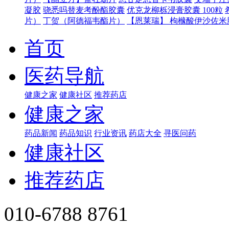
凝胶
骁悉吗替麦考酚酯胶囊
优克龙柳栎浸膏胶囊 100粒
片）
丁贺（阿德福韦酯片）
【恩莱瑞】 枸橼酸伊沙佐米胶
首页
医药导航
健康之家
健康社区
推荐药店
健康之家
药品新闻
药品知识
行业资讯
药店大全
寻医问药
健康社区
推荐药店
010-6788 8761