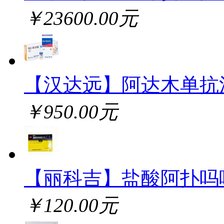
￥23600.00元
【汉达远】阿达木单抗
￥950.00元
【丽科吉】盐酸阿扑吗
￥120.00元