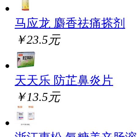
马应龙 麝香祛痛搽剂
￥23.5元
天天乐 防芷鼻炎片
￥13.5元