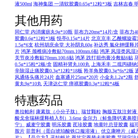
液500ml
海神集团 一清软胶囊0.65g*12粒*3板
吉林吉春 明
其他用药
同仁堂 内消瘰疬丸9g*10瓶
菲布力20mg*14片/盒
菲布力40
胶囊0.6g*12粒*3板
悦亭0.15g*14片
北京京丰 乙酰螺旋霉素片
1.5g*6支
杭州胡庆余堂 大补阴丸60g
补达秀 氯化钾缓释片0.
片
鸿茅 颈椎病冷敷贴70mm.100mm.6贴
鸿茅 风湿类风湿冷敷
关节炎冷敷贴70mm.100.6贴
鸿茅 跌打损伤膏冷敷贴6贴
0.5g*15粒*2板/盒
固精补肾丸100丸
上海禾丰 二巯丙磺钠注射液
辛除湿止痛胶囊0.3g*12粒*18板
羚羊角胶囊0.3g*6s*2板
风通络头痛片24片
血塞通片25mg*20片
小金丸1.2g*2瓶
舒
黄丸9g*10丸
天津达仁堂 痹祺胶囊0.3g*12粒*4板
特惠药品
奥拉帕利
康素肽（小分子肽）
瑞甘颗粒
胸腺五肽注射液（
酸戈舍瑞林缓释植入剂）3.6mg
金尔力（鲑鱼降钙素鼻喷
宁）
威麦宁胶囊
明乐胶囊
芪珍胶囊
地黄叶总苷胶囊
福可
胺片
菲普利（蛋白琥珀酸铁口服溶液）
伏立康唑片（威
片）
【晶立方】蓝牡蛎片
恩甘定恩替卡韦胶囊
艾瑞宁注