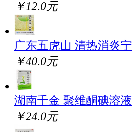
￥12.0元
广东五虎山 清热消炎
￥40.0元
湖南千金 聚维酮碘溶液
￥24.0元