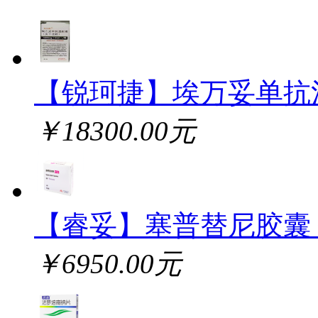
【锐珂捷】埃万妥单抗
￥18300.00元
【睿妥】塞普替尼胶囊
￥6950.00元