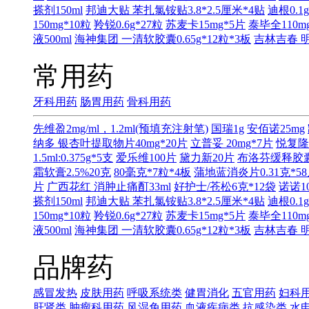
搽剂150ml
邦迪大贴 苯扎氯铵贴3.8*2.5厘米*4贴
迪根0.1g
150mg*10粒
羚锐0.6g*27粒
苏麦卡15mg*5片
泰毕全110mg
液500ml
海神集团 一清软胶囊0.65g*12粒*3板
吉林吉春 明
常用药
牙科用药
肠胃用药
骨科用药
先维盈2mg/ml，1.2ml(预填充注射笔)
国瑞1g
安佰诺25mg
纳多 银杏叶提取物片40mg*20片
立普妥 20mg*7片
悦复隆1
1.5ml:0.375g*5支
爱乐维100片
黛力新20片
布洛芬缓释胶囊0
霜软膏2.5%20克
80毫克*7粒*4板
蒲地蓝消炎片0.31克*5
片
广西花红 消肿止痛酊33ml
好护士/苍松6克*12袋
诺诺1
搽剂150ml
邦迪大贴 苯扎氯铵贴3.8*2.5厘米*4贴
迪根0.1g
150mg*10粒
羚锐0.6g*27粒
苏麦卡15mg*5片
泰毕全110mg
液500ml
海神集团 一清软胶囊0.65g*12粒*3板
吉林吉春 明
品牌药
感冒发热
皮肤用药
呼吸系统类
健胃消化
五官用药
妇科
肝肾类
肿瘤科用药
风湿免用药
血液疾病类
抗感染类
水