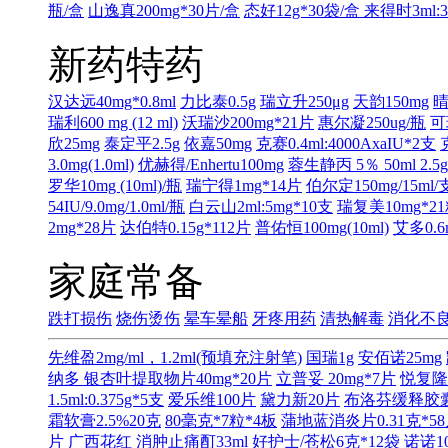
瓶/盒
山逸真200mg*30片/盒
态好12g*30袋/盒
来得时3ml:3
新药特药
汉达远40mg*0.8ml
力比泰0.5g
瑞立升250μg
天韵150mg
晴
瑞利600 mg (12 ml)
沃瑞沙200mg*21片
惠尔凝250ug/瓶
可
欣25mg
泰定平2.5g
依嘉50mg
克赛0.4ml:4000AxaIU*2支
3.0mg(1.0ml)
优赫得/Enhertu100mg
蓉生静丙 5％ 50ml 2.5
罗华10mg (10ml)/瓶
瑞宁得1mg*14片
伯尔定150mg/15ml/
54IU/9.0mg/1.0ml/瓶
白云山2ml:5mg*10支
瑞复美10mg*2
2mg*28片
达伯特0.15g*112片
普佑恒100mg(10ml)
艾多0.6
家庭常备
跌打损伤
烧伤烫伤
晕车晕船
牙疼用药
清热解毒
消化不
先维盈2mg/ml，1.2ml(预填充注射笔)
国瑞1g
安佰诺25mg
纳多 银杏叶提取物片40mg*20片
立普妥 20mg*7片
悦复隆1
1.5ml:0.375g*5支
爱乐维100片
黛力新20片
布洛芬缓释胶囊0
霜软膏2.5%20克
80毫克*7粒*4板
蒲地蓝消炎片0.31克*5
片
广西花红 消肿止痛酊33ml
好护士/苍松6克*12袋
诺诺1