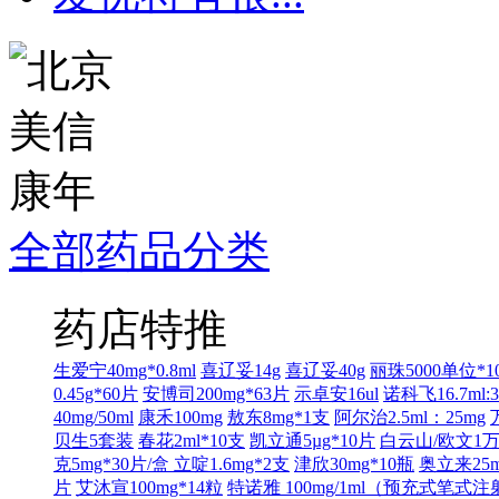
全部药品分类
药店特推
生爱宁40mg*0.8ml
喜辽妥14g
喜辽妥40g
丽珠5000单位*1
0.45g*60片
安博司200mg*63片
示卓安16ul
诺科飞16.7ml:3
40mg/50ml
康禾100mg
敖东8mg*1支
阿尔治2.5ml：25mg
贝生5套装
春花2ml*10支
凯立通5µg*10片
白云山/欧文1万
克5mg*30片/盒
立啶1.6mg*2支
津欣30mg*10瓶
奥立来25m
片
艾沐宣100mg*14粒
特诺雅 100mg/1ml（预充式笔式