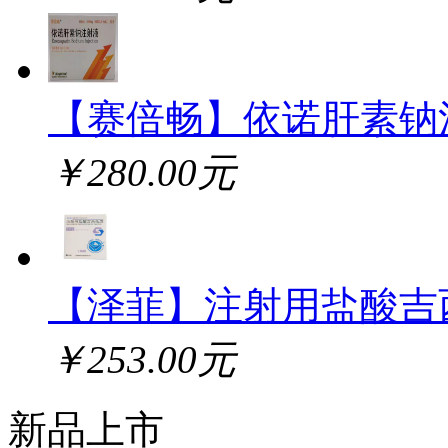
【赛倍畅】依诺肝素钠
￥280.00元
【泽菲】注射用盐酸吉
￥253.00元
新品上市