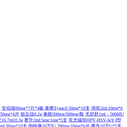
支
安伯瑞90mg*7片*4板
泰阁Tygacil 50mg*10支
润坦2ml:10mg*6
0mg*4片
加立信0.2g
泰能500mg/500mg/瓶
尤尼舒1ml：5000IU
6.7ml:0.3g
赛升2ml:5mg:1mg*5支
克尤瑞坦HPV-HSV-IgY Ⅰ型
l:30mg*10支
因特康10万IU
200mg:10mg*6片
赛升10万U*5支