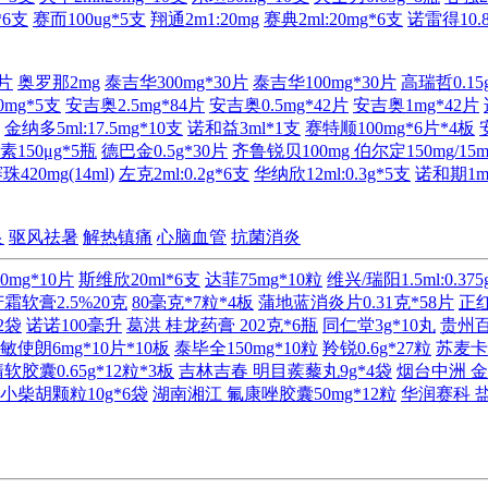
*6支
赛而100ug*5支
翔通2m1:20mg
赛典2ml:20mg*6支
诺雷得10.
0片
奥罗那2mg
泰吉华300mg*30片
泰吉华100mg*30片
高瑞哲0.15g
0mg*5支
安吉奥2.5mg*84片
安吉奥0.5mg*42片
安吉奥1mg*42片
金纳多5ml:17.5mg*10支
诺和益3ml*1支
赛特顺100mg*6片*4板
素150μg*5瓶
德巴金0.5g*30片
齐鲁锐贝100mg
伯尔定150mg/15m
420mg(14ml)
左克2ml:0.2g*6支
华纳欣12ml:0.3g*5支
诺和期1ml
良
驱风祛暑
解热镇痛
心脑血管
抗菌消炎
0mg*10片
斯维欣20ml*6支
达菲75mg*10粒
维兴/瑞阳1.5ml:0.375
霜软膏2.5%20克
80毫克*7粒*4板
蒲地蓝消炎片0.31克*58片
正
2袋
诺诺100毫升
葛洪 桂龙药膏 202克*6瓶
同仁堂3g*10丸
贵州百灵
敏使朗6mg*10片*10板
泰毕全150mg*10粒
羚锐0.6g*27粒
苏麦卡1
胶囊0.65g*12粒*3板
吉林吉春 明目蒺藜丸9g*4袋
烟台中洲 金
 小柴胡颗粒10g*6袋
湖南湘江 氟康唑胶囊50mg*12粒
华润赛科 盐