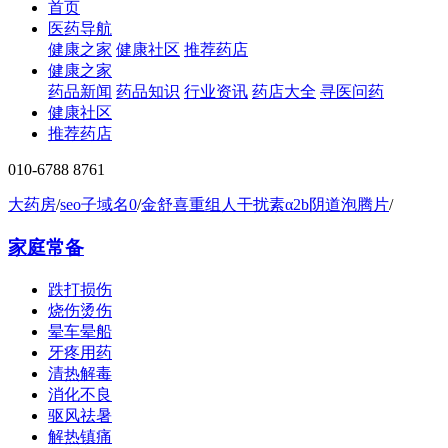
首页
医药导航
健康之家
健康社区
推荐药店
健康之家
药品新闻
药品知识
行业资讯
药店大全
寻医问药
健康社区
推荐药店
010-6788 8761
大药房
/
seo子域名0
/
金舒喜重组人干扰素α2b阴道泡腾片
/
家庭常备
跌打损伤
烧伤烫伤
晕车晕船
牙疼用药
清热解毒
消化不良
驱风祛暑
解热镇痛