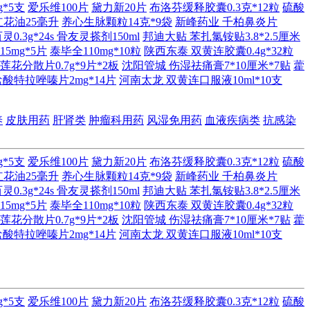
g*5支
爱乐维100片
黛力新20片
布洛芬缓释胶囊0.3克*12粒
硫酸
红花油25毫升
养心生脉颗粒14克*9袋
新峰药业 千柏鼻炎片
0.3g*24s
骨友灵搽剂150ml
邦迪大贴 苯扎氯铵贴3.8*2.5厘米
5mg*5片
泰毕全110mg*10粒
陕西东泰 双黄连胶囊0.4g*32粒
莲花分散片0.7g*9片*2板
沈阳管城 伤湿祛痛膏7*10厘米*7贴
藿
酸特拉唑嗪片2mg*14片
河南太龙 双黄连口服液10ml*10支
养
皮肤用药
肝肾类
肿瘤科用药
风湿免用药
血液疾病类
抗感染
g*5支
爱乐维100片
黛力新20片
布洛芬缓释胶囊0.3克*12粒
硫酸
红花油25毫升
养心生脉颗粒14克*9袋
新峰药业 千柏鼻炎片
0.3g*24s
骨友灵搽剂150ml
邦迪大贴 苯扎氯铵贴3.8*2.5厘米
5mg*5片
泰毕全110mg*10粒
陕西东泰 双黄连胶囊0.4g*32粒
莲花分散片0.7g*9片*2板
沈阳管城 伤湿祛痛膏7*10厘米*7贴
藿
酸特拉唑嗪片2mg*14片
河南太龙 双黄连口服液10ml*10支
g*5支
爱乐维100片
黛力新20片
布洛芬缓释胶囊0.3克*12粒
硫酸