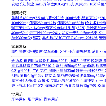
安徽长江药业1ml:5万单位(0.05g)*10支
奈康2ml:10万单位
新药特药
圣利卓450 mg(7.5 mL)/瓶*2瓶/盒
10ml*5支
易来克0.2g*3
10ml:20mg
伟素250lsu*12粒
伟素250lsu*50粒
哈力多1ml:5
瑞百安1mL：140mg(预充式自动注射笔) *2支
乐沙定50mg
40mg/50ml
青可沙100mg*24片
妥立士宁5ml:5mg*5支
立生
3ml:300单位(笔芯)
奥凯乐/AUGTYRO40mg*120粒/盒
安赛珠
家庭常备
跌打损伤
烧伤烫伤
晕车晕船
牙疼用药
清热解毒
消化不
金纳多 银杏叶提取物片40mg*20片
神威5ml*5支
悦复隆15
氢氯吡格雷片75毫克*10片
舒利迭50ug/250ug*60泡
积雪苷
0.21g*100片
广西花红 消肿止痛酊33ml
好护士/苍松6克*1
*4贴
迪根0.1g*12片
易克 双氯芬酸钠缓释胶囊50mg*24粒
感言分1人份/盒
双氧水 过氧化氢溶液500ml
海神集团 一清软
香正气水10ml*10支
海南葫芦娃 西青果颗粒15g*9袋
桑海
常用药
牙科用药
肠胃用药
骨科用药