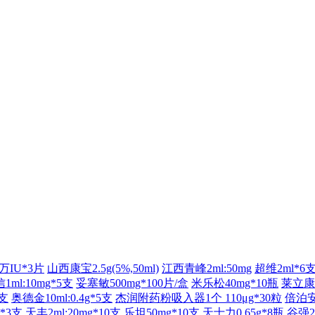
万IU*3片
山西康宝2.5g(5%,50ml)
江西青峰2ml:50mg
超维2ml*6
1ml:10mg*5支
妥塞敏500mg*100片/盒
米乐松40mg*10瓶
莱立康5
5支
奥德金10ml:0.4g*5支
杰润附药粉吸入器1个 110μg*30粒
倍泊安1
*3支
天丰2ml:20mg*10支
乐坦50mg*10支
天士力0.65g*8瓶
谷强2m