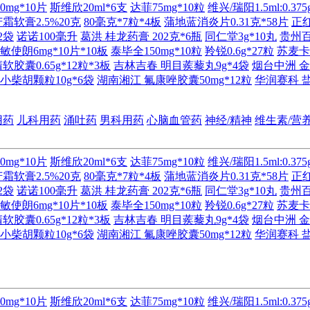
0mg*10片
斯维欣20ml*6支
达菲75mg*10粒
维兴/瑞阳1.5ml:0.375
霜软膏2.5%20克
80毫克*7粒*4板
蒲地蓝消炎片0.31克*58片
正
2袋
诺诺100毫升
葛洪 桂龙药膏 202克*6瓶
同仁堂3g*10丸
贵州百灵
敏使朗6mg*10片*10板
泰毕全150mg*10粒
羚锐0.6g*27粒
苏麦卡1
胶囊0.65g*12粒*3板
吉林吉春 明目蒺藜丸9g*4袋
烟台中洲 金
 小柴胡颗粒10g*6袋
湖南湘江 氟康唑胶囊50mg*12粒
华润赛科 盐
用药
儿科用药
涌吐药
男科用药
心脑血管药
神经/精神
维生素/营
0mg*10片
斯维欣20ml*6支
达菲75mg*10粒
维兴/瑞阳1.5ml:0.375
霜软膏2.5%20克
80毫克*7粒*4板
蒲地蓝消炎片0.31克*58片
正
2袋
诺诺100毫升
葛洪 桂龙药膏 202克*6瓶
同仁堂3g*10丸
贵州百灵
敏使朗6mg*10片*10板
泰毕全150mg*10粒
羚锐0.6g*27粒
苏麦卡1
胶囊0.65g*12粒*3板
吉林吉春 明目蒺藜丸9g*4袋
烟台中洲 金
 小柴胡颗粒10g*6袋
湖南湘江 氟康唑胶囊50mg*12粒
华润赛科 盐
0mg*10片
斯维欣20ml*6支
达菲75mg*10粒
维兴/瑞阳1.5ml:0.375