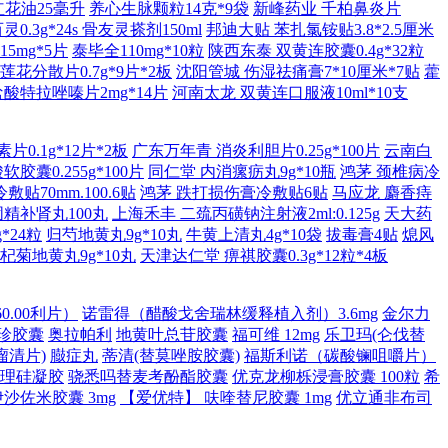
红花油25毫升
养心生脉颗粒14克*9袋
新峰药业 千柏鼻炎片
0.3g*24s
骨友灵搽剂150ml
邦迪大贴 苯扎氯铵贴3.8*2.5厘米
5mg*5片
泰毕全110mg*10粒
陕西东泰 双黄连胶囊0.4g*32粒
莲花分散片0.7g*9片*2板
沈阳管城 伤湿祛痛膏7*10厘米*7贴
藿
酸特拉唑嗪片2mg*14片
河南太龙 双黄连口服液10ml*10支
0.1g*12片*2板
广东万年青 消炎利胆片0.25g*100片
云南白
胶囊0.255g*100片
同仁堂 内消瘰疬丸9g*10瓶
鸿茅 颈椎病冷
贴70mm.100.6贴
鸿茅 跌打损伤膏冷敷贴6贴
马应龙 麝香痔
固精补肾丸100丸
上海禾丰 二巯丙磺钠注射液2ml:0.125g
天大药
*24粒
归芍地黄丸9g*10丸
牛黄上清丸4g*10袋
拔毒膏4贴
熄风
杞菊地黄丸9g*10丸
天津达仁堂 痹祺胶囊0.3g*12粒*4板
0.00利片）
诺雷得（醋酸戈舍瑞林缓释植入剂）3.6mg
金尔力
珍胶囊
奥拉帕利
地黄叶总苷胶囊
福可维 12mg
乐卫玛(仑伐替
瘤清片)
臌症丸
蒂清(替莫唑胺胶囊)
福斯利诺（碳酸镧咀嚼片）
理硅凝胶
骁悉吗替麦考酚酯胶囊
优克龙柳栎浸膏胶囊 100粒
希
沙佐米胶囊 3mg
【爱优特】 呋喹替尼胶囊 1mg
优立通非布司