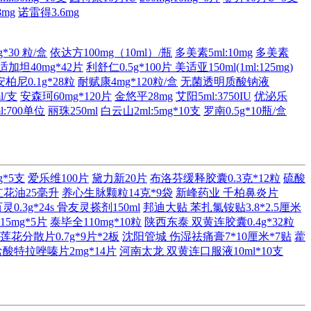
8mg
诺雷得3.6mg
*30 粒/盒
依达方100mg（10ml）/瓶
多美素5ml:10mg
多美素
适加坦40mg*42片
利舒仁0.5g*100片
美适亚150ml(1ml:125mg)
安柏尼0.1g*28粒
耐赋康4mg*120粒/盒
无菌透明质酸钠液
l/支
安森珂60mg*120片
金悠平28mg
艾阳5ml:3750IU
优泌乐
:700单位
丽珠250ml
白云山2ml:5mg*10支
罗南0.5g*10瓶/盒
g*5支
爱乐维100片
黛力新20片
布洛芬缓释胶囊0.3克*12粒
硫酸
红花油25毫升
养心生脉颗粒14克*9袋
新峰药业 千柏鼻炎片
0.3g*24s
骨友灵搽剂150ml
邦迪大贴 苯扎氯铵贴3.8*2.5厘米
5mg*5片
泰毕全110mg*10粒
陕西东泰 双黄连胶囊0.4g*32粒
莲花分散片0.7g*9片*2板
沈阳管城 伤湿祛痛膏7*10厘米*7贴
藿
酸特拉唑嗪片2mg*14片
河南太龙 双黄连口服液10ml*10支