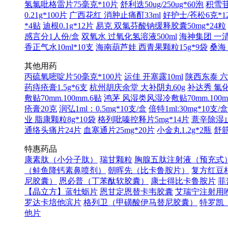
氢氯吡格雷片75毫克*10片
舒利迭50ug/250ug*60泡
积雪苷
0.21g*100片
广西花红 消肿止痛酊33ml
好护士/苍松6克*1
*4贴
迪根0.1g*12片
易克 双氯芬酸钠缓释胶囊50mg*24粒
感言分1人份/盒
双氧水 过氧化氢溶液500ml
海神集团 一清软
香正气水10ml*10支
海南葫芦娃 西青果颗粒15g*9袋
桑海
其他用药
丙硫氧嘧啶片50毫克*100片
运佳 开塞露10ml
陕西东泰 六味
药痔疮膏1.5g*6支
杭州胡庆余堂 大补阴丸60g
补达秀 氯化
敷贴70mm.100mm.6贴
鸿茅 风湿类风湿冷敷贴70mm.100m
疮膏20克
润弘1ml：0.5mg*10支/盒
倍特1ml:30mg*10支/盒
业 脂康颗粒8g*10袋
格列吡嗪控释片5mg*14片
薏辛除湿止痛
通络头痛片24片
血塞通片25mg*20片
小金丸1.2g*2瓶
舒筋
特惠药品
康素肽（小分子肽）
瑞甘颗粒
胸腺五肽注射液（预充式）1
（鲑鱼降钙素鼻喷剂）
朝晖先（比卡鲁胺片）
复方红豆杉
尼胶囊）
恩必普（丁苯酞软胶囊）
康士得比卡鲁胺片
菲
【晶立方】蓝牡蛎片
恩甘定恩替卡韦胶囊
艾瑞宁注射用
罗达卡培他滨片
格列卫（甲磺酸伊马替尼胶囊）
特罗凯
他片