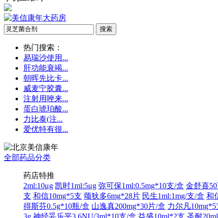
热门搜索：
易瑞沙使用...
肝功能衰竭...
朝晖先比卡...
威麦宁胶囊...
注射用唑来...
蛋白琥珀酸...
力比泰(注...
爱优特有很...
全部药品分类
药店特推
2ml:10μg
凯时1ml:5μg
弥可保1ml:0.5mg*10支/盒
金舒喜50
支
和信10mg*5支
颂狄多6mg*28片
民生1ml:1mg/支/盒
和信
得斯芬0.5g*10瓶/盒
山逸真200mg*30片/盒
力尔凡10mg*
3g
神经妥乐平3.6NU/3ml*10支/盒
益盛10ml*2支
圣耐20ml