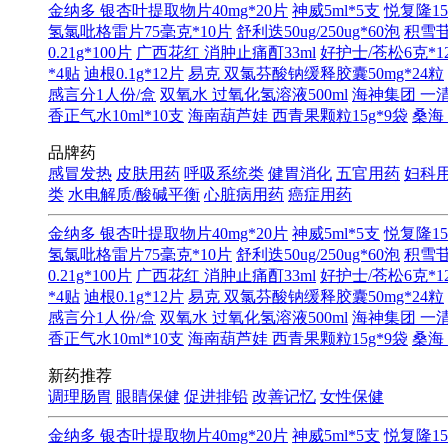
金纳多 银杏叶提取物片40mg*20片
神威5ml*5支
悦复隆15
氢氯吡格雷片75毫克*10片
舒利迭50ug/250ug*60泡
积雪苷
0.21g*100片
广西花红 消肿止痛酊33ml
好护士/苍松6克*1
*4贴
迪根0.1g*12片
易克 双氯芬酸钠缓释胶囊50mg*24粒
感言分1人份/盒
双氧水 过氧化氢溶液500ml
海神集团 一清软
香正气水10ml*10支
海南葫芦娃 西青果颗粒15g*9袋
桑海
品牌药
感冒发热
皮肤用药
呼吸系统类
健胃消化
五官用药
妇科
类
水电解质/酸碱平衡
心脏病用药
癌症用药
金纳多 银杏叶提取物片40mg*20片
神威5ml*5支
悦复隆15
氢氯吡格雷片75毫克*10片
舒利迭50ug/250ug*60泡
积雪苷
0.21g*100片
广西花红 消肿止痛酊33ml
好护士/苍松6克*1
*4贴
迪根0.1g*12片
易克 双氯芬酸钠缓释胶囊50mg*24粒
感言分1人份/盒
双氧水 过氧化氢溶液500ml
海神集团 一清软
香正气水10ml*10支
海南葫芦娃 西青果颗粒15g*9袋
桑海
新药推荐
调理肠胃
眼睛保健
促进排铅
改善记忆
女性保健
金纳多 银杏叶提取物片40mg*20片
神威5ml*5支
悦复隆15