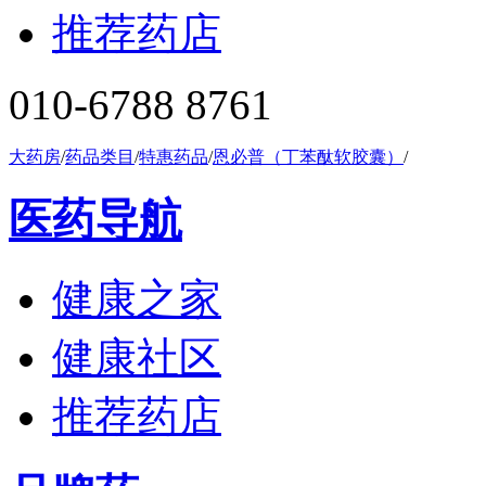
推荐药店
010-6788 8761
大药房
/
药品类目
/
特惠药品
/
恩必普（丁苯酞软胶囊）
/
医药导航
健康之家
健康社区
推荐药店