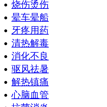
烧伤烫伤
晕车晕船
牙疼用药
清热解毒
消化不良
驱风祛暑
解热镇痛
心脑血管