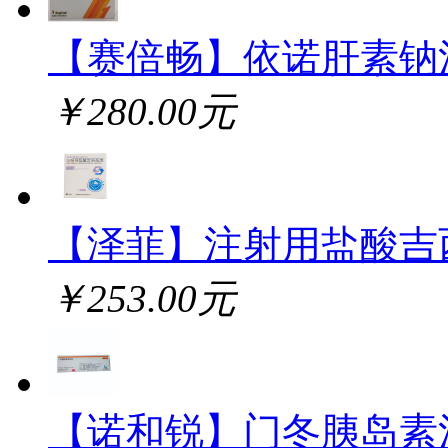
【赛倍畅】依诺肝素钠
￥280.00元
【泽菲】注射用盐酸吉
￥253.00元
【诺和锐】门冬胰岛素