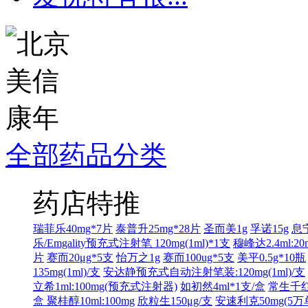
全部药品分类
药店特推
瑞菲乐40mg*7片
泰普升25mg*28片
圣而美1g
孚诺15g
息宁
乐/Emgality预充式注射笔 120mg(1ml)*1支
穆峰达2.4ml:20
片
赛而20μg*5支
怡万之1g
赛而100ug*5支
美平0.5g*10瓶
135mg(1ml)/支
安达静预充式自动注射笔装:120mg(1ml)/支
立希1ml:100mg(预充式注射器)
如初然4ml*1支/盒
常生千红2
盒
聚桂醇10ml:100mg
欣粒生150μg/支
安速利克50mg(5万