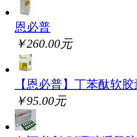
恩必普
￥260.00元
【恩必普】丁苯酞软胶
￥95.00元