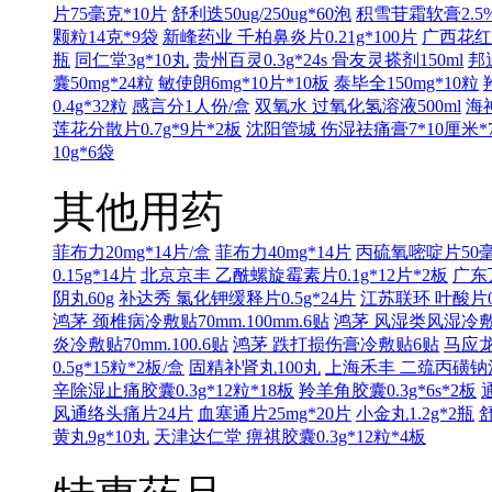
片75毫克*10片
舒利迭50ug/250ug*60泡
积雪苷霜软膏2.5%
颗粒14克*9袋
新峰药业 千柏鼻炎片0.21g*100片
广西花红
瓶
同仁堂3g*10丸
贵州百灵0.3g*24s
骨友灵搽剂150ml
邦
囊50mg*24粒
敏使朗6mg*10片*10板
泰毕全150mg*10粒
0.4g*32粒
感言分1人份/盒
双氧水 过氧化氢溶液500ml
海神
莲花分散片0.7g*9片*2板
沈阳管城 伤湿祛痛膏7*10厘米*
10g*6袋
其他用药
菲布力20mg*14片/盒
菲布力40mg*14片
丙硫氧嘧啶片50毫
0.15g*14片
北京京丰 乙酰螺旋霉素片0.1g*12片*2板
广东万
阴丸60g
补达秀 氯化钾缓释片0.5g*24片
江苏联环 叶酸片0.
鸿茅 颈椎病冷敷贴70mm.100mm.6贴
鸿茅 风湿类风湿冷敷贴7
炎冷敷贴70mm.100.6贴
鸿茅 跌打损伤膏冷敷贴6贴
马应龙
0.5g*15粒*2板/盒
固精补肾丸100丸
上海禾丰 二巯丙磺钠注射液
辛除湿止痛胶囊0.3g*12粒*18板
羚羊角胶囊0.3g*6s*2板
风通络头痛片24片
血塞通片25mg*20片
小金丸1.2g*2瓶
舒
黄丸9g*10丸
天津达仁堂 痹祺胶囊0.3g*12粒*4板