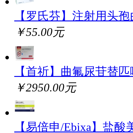
【罗氏芬】注射用头孢
￥55.00元
【首祈】曲氟尿苷替匹
￥2950.00元
【易倍申/Ebixa】盐酸