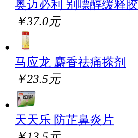
奥迈必利 别嘌醇缓释
￥37.0元
马应龙 麝香祛痛搽剂
￥23.5元
天天乐 防芷鼻炎片
￥13.5元