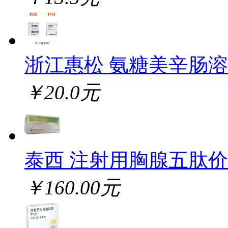
浙江惠松 氨糖美辛肠
￥20.0元
泰西 注射用胸腺五肽
￥160.00元