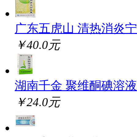
广东五虎山 清热消炎
￥40.0元
湖南千金 聚维酮碘溶液
￥24.0元