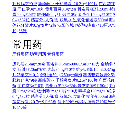
颗粒14克*9袋
新峰药业 千柏鼻炎片0.21g*100片
广西花红
瓶
同仁堂3g*10丸
贵州百灵0.3g*24s
骨友灵搽剂150ml
邦
囊50mg*24粒
敏使朗6mg*10片*10板
泰毕全150mg*10粒
0.4g*32粒
感言分1人份/盒
双氧水 过氧化氢溶液500ml
海神
莲花分散片0.7g*9片*2板
沈阳管城 伤湿祛痛膏7*10厘米*
10g*6袋
常用药
牙科用药
肠胃用药
骨科用药
迈凡妥2.5mg*28粒
普洛静0.6ml:6000AXaIU*10支
金纳多 
支
斯维欣20ml*6支
达菲75mg*10粒
维兴/瑞阳1.5ml:0.375
片75毫克*10片
舒利迭50ug/250ug*60泡
积雪苷霜软膏2.5%
颗粒14克*9袋
新峰药业 千柏鼻炎片0.21g*100片
广西花红
瓶
同仁堂3g*10丸
贵州百灵0.3g*24s
骨友灵搽剂150ml
邦
囊50mg*24粒
敏使朗6mg*10片*10板
泰毕全150mg*10粒
0.4g*32粒
感言分1人份/盒
双氧水 过氧化氢溶液500ml
海神
莲花分散片0.7g*9片*2板
沈阳管城 伤湿祛痛膏7*10厘米*
10g*6袋