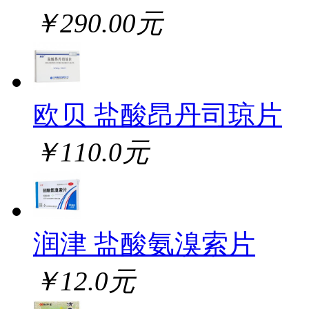
￥290.00元
欧贝 盐酸昂丹司琼片
￥110.0元
润津 盐酸氨溴索片
￥12.0元