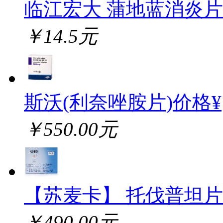
临江宏大 蒲地蓝消炎片
￥14.5元
斯沃(利奈唑胺片)价格¥
￥550.00元
【苏麦卡】 托伐普坦片
￥490.00元