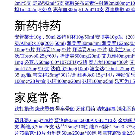
2ml*5支
舒适明2ml*5支
硫酸妥布霉素注射液2ml:80mg*1
坦1ml:0.2mg/支/盒
惠尔血300μg/1.2ml*10支
凝血酶散500单
新药特药
安普莱士10g，50ml
杰特贝林10g/50ml
安博美10g/瓶（20
灵/AlbuRx10g(20%,50ml)
雅美罗80mg/4ml
雅美罗162mg/0.
10mg*5片
拜瑞妥15mg*7片
拜瑞妥20mg*7片
瑞弗兰25mg
沃/Tibsovo0.25g*60片
择捷美600mg(20ml)
艾力雅40mg/ml
1mg
必赛吉60mg(6.0*107CFU)*2瓶
泰吉华100mg*30片
艾
5ml:17.5mg*10支
达伯欣50mg(10ml)
波立达(1.0mL:75m
35 µg/瓶
韦立得25mg*30片/盒
纽再乐0.15g*14片
神经妥乐平
100mg*28片/盒
兆珂400mg/20ml
兆珂100mg/5ml
乐可为1.5m
家庭常备
跌打损伤
烧伤烫伤
晕车晕船
牙疼用药
清热解毒
消化不
迈凡妥2.5mg*28粒
普洛静0.6ml:6000AXaIU*10支
金纳多 
支
斯维欣20ml*6支
达菲75mg*10粒
维兴/瑞阳1.5ml:0.375
片75毫克*10片
舒利迭50ug/250ug*60泡
积雪苷霜软膏2.5%