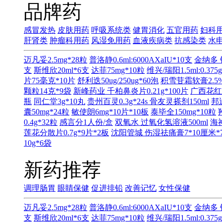
品牌药
感冒发热
皮肤用药
呼吸系统类
健胃消化
五官用药
妇科
肝肾类
肿瘤科用药
风湿免用药
血液疾病类
抗感染类
水
迈凡妥2.5mg*28粒
普洛静0.6ml:6000AXaIU*10支
金纳多 
支
斯维欣20ml*6支
达菲75mg*10粒
维兴/瑞阳1.5ml:0.375
片75毫克*10片
舒利迭50ug/250ug*60泡
积雪苷霜软膏2.5%
颗粒14克*9袋
新峰药业 千柏鼻炎片0.21g*100片
广西花红
瓶
同仁堂3g*10丸
贵州百灵0.3g*24s
骨友灵搽剂150ml
邦
囊50mg*24粒
敏使朗6mg*10片*10板
泰毕全150mg*10粒
0.4g*32粒
感言分1人份/盒
双氧水 过氧化氢溶液500ml
海神
莲花分散片0.7g*9片*2板
沈阳管城 伤湿祛痛膏7*10厘米*
10g*6袋
新药推荐
调理肠胃
眼睛保健
促进排铅
改善记忆
女性保健
迈凡妥2.5mg*28粒
普洛静0.6ml:6000AXaIU*10支
金纳多 
支
斯维欣20ml*6支
达菲75mg*10粒
维兴/瑞阳1.5ml:0.375