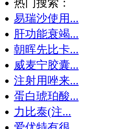
热门搜索：
易瑞沙使用...
肝功能衰竭...
朝晖先比卡...
威麦宁胶囊...
注射用唑来...
蛋白琥珀酸...
力比泰(注...
爱优特有很...