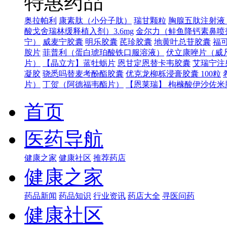
特惠药品
奥拉帕利
康素肽（小分子肽）
瑞甘颗粒
胸腺五肽注射液（
酸戈舍瑞林缓释植入剂）3.6mg
金尔力（鲑鱼降钙素鼻喷
宁）
威麦宁胶囊
明乐胶囊
芪珍胶囊
地黄叶总苷胶囊
福可
胺片
菲普利（蛋白琥珀酸铁口服溶液）
伏立康唑片（威
片）
【晶立方】蓝牡蛎片
恩甘定恩替卡韦胶囊
艾瑞宁注
凝胶
骁悉吗替麦考酚酯胶囊
优克龙柳栎浸膏胶囊 100粒
片）
丁贺（阿德福韦酯片）
【恩莱瑞】 枸橼酸伊沙佐米胶
首页
医药导航
健康之家
健康社区
推荐药店
健康之家
药品新闻
药品知识
行业资讯
药店大全
寻医问药
健康社区